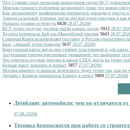
Под Сумами сразу несколько командиров групп ВСУ покончил
Монтаж газового отопления загородного дома: что важно преду
Как организатору конференции превратить доклады в тексты и
Аренда складской техники: когда она выгоднее покупки и как
Украина должна исчезнуть
6828
28.07.2026
0
ВСУ точно получат десятки тысяч новых солдат
5912
28.07.202
Хуситы перекрыли Баб-эль-Мандебский пролив
5643
28.07.202
Северная Корея возобновляет поставку в Россию оперативно-т
Брат, слющий, купи помидор
5637
28.07.2026
0
Виртуальная карта: когда она удобнее пластиковой и для каких
Актуальные тренды ювелирных украшений: что выбирают сег
Что ответила русская девочка в школе США, когда на уроке ск
Больше ракет хороших и разных
5857
27.07.2026
0
Москва наконец услышала Зеленского: будет точно так, как он 
Дружба с Киевом превратила Европу в пепел
5909
27.07.2026
0
Детейлинг автомобиля: чем он отличается о
07.08.2026
0
Техника безопасности при работе со строит