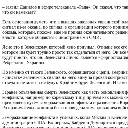
– заявил Данилов в эфире телеканала «Рада». Он сказал, что т
что он намекает?
Есть основания думать, что в высших эшелонах украинской власт
сигнал из-за океана, но сигнал, в организации которого прини
обкома, который, похоже, ещё не принял окончательного решени
власти, которые общаются с иностранными СМИ.
Ясно это и Зеленскому, который явно приуныл. Отныне все его 
котором им будет трудно просто так отделаться от него. Он вс
будут понять, что он, Зеленский лично, является «форпостом
Ребрендинг Украины
Но именно от такого Зеленского, сорвавшегося с цепи, америка
«списать» Зеленского, свалив на него вину за провал контрна
отвечать не хотят и не будут. Крайним будет Зеленский. И са
Заранее объявленная смерть Зеленского как часть обновления
конфликта, например по корейскому типу, причём как можно ско
прекращена путём замораживания конфликта и разделения Коре
Разграничительная линия была проведена командованием войс
Замораживание конфликта в условиях, когда Москва и Киев не 
администрации США. Во-первых, Байден и Демпартия в преддве
Во-вторых, это позволит администрации США остановить непо