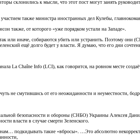
Авторы склонились к мысли, что этот пост могут занять руковод
 с участием также министра иностранных дел Кулебы, главноко
он также, от которого «уже порядком устали на Западе».
, так или иначе, собираются убить или устранить. Поэтому они (
Зеленский ещё долго будет у власти. Я думаю, что его дни сочтен
ла La Chaîne Info (LCI), как говорится, на ровном месте созд
чуть не смутившись от его неожиданности и неуместности, бодро
нальной безопасности и обороны (СНБО) Украины Алексея Данил
ости власти в случае смерти Зеленского.
час нам… подкидывать такие «вбросы». …Это абсолютно некоррект
анности,