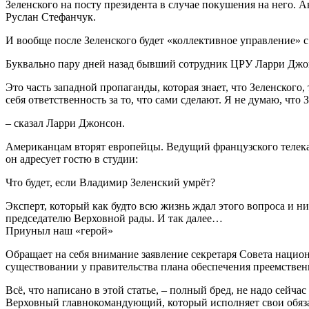
Зеленского на посту президента в случае покушения на него. 
Руслан Стефанчук.
И вообще после Зеленского будет «коллективное управление»
Буквально пару дней назад бывший сотрудник ЦРУ Ларри Джонс
Это часть западной пропаганды, которая знает, что Зеленского
себя ответственность за то, что сами сделают. Я не думаю, что 
– сказал Ларри Джонсон.
Американцам вторят европейцы. Ведущий французского телекана
он адресует гостю в студии:
Что будет, если Владимир Зеленский умрёт?
Эксперт, который как будто всю жизнь ждал этого вопроса и ни
председателю Верховной рады. И так далее…
Приуныл наш «герой»
Обращает на себя внимание заявление секретаря Совета нацио
существовании у правительства плана обеспечения преемственн
Всё, что написано в этой статье, – полный бред, не надо сей
Верховный главнокомандующий, который исполняет свои обяз