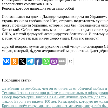
европейских союзников США.
Резюме, которое напрашивается само собой
Состоявшаяся на днях в Джидде «мирная встреча по Украине»,
стран» из числа глобального Юга, стараясь подготовить лучш
посту президента Украины, который был бы «президентом мира»
Зеленский. Сейчас неважно, кто – он сам или с подачи своих к
США, а с этой формулой ассоциируется Зеленский. И потому 
к тому, что он так или иначе скоро уйдёт. Или его вынесут.
Другой вопрос, нужен ли русским такой «мир» по сценарию СШ
мира», который, будучи американской марионеткой, будет дёр
80
Последние статьи
Детейлинг автомобиля: чем он отличается от обычной мойки и
Техника безопасности при работе со строительным оборудован
Обзор парфюмерии Juliette Has A Gun: лучшие ароматы для тех,
Такого Европа не видела 100 лет. Катастрофа, которую не ждал
Бревно в своём глазу гарантированно замечаешь, когда тебя бь