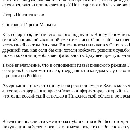
случится, завтра или послезавтра? Петь «долгая и благая лета
Игорь Пшеничников
Списали с Гарсии Маркеса
Как говорится, нет ничего нового под луной. Впору вспомнить
(или «Хроника объявленной смерти» – исп. Crónica de una muer
честь своей сестры Анхелы. Виновником называется Сантьяго На
деревней так, как если бы они хотели избежать решения судьбы
повествовании преобладает фатальность: будущее преступлени
Такое впечатление, что в отношении главы киевского режима З
себя роль братьев-мстителей, твердящих на каждом углу о св
Пророки из Politico
Американцы так часто пишут о вероятной смерти Зеленского, чт
августа, о задержании «российского информатора, который п
«готовил российский авиаудар в Николаевской области во врем
В течение недели это уже вторая публикация в Politico о том,
покушении на Зеленского. Там отмечалось, что на Зеленского 