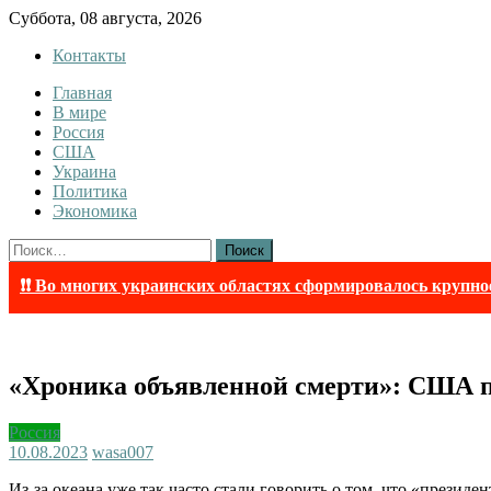
Skip
Суббота, 08 августа, 2026
to
Контакты
content
Главная
InfoRuss
InfoRuss — Новости
В мире
Россия
США
Украина
Политика
Экономика
Найти:
❗❗ Во многих украинских областях сформировалось крупно
«Хроника объявленной смерти»: США по
Россия
10.08.2023
wasa007
Из-за океана уже так часто стали говорить о том, что «президе