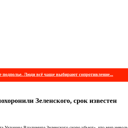
е подполье. Люди всё чаще выбирают сопротивление...
хоронили Зеленского, срок известен
нта Украины Владимира Зеленского скоро убьют», что мир невольн