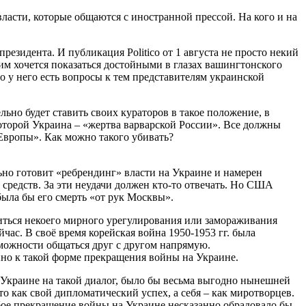
власти, которые общаются с иностранной прессой. На кого и на
президента. И публикация Politico от 1 августа не просто некий
 им хочется показаться достойными в глазах вашингтонского
ро у него есть вопросы к тем представителям украинской
льно будет ставить своих кураторов в такое положение, в
 которой Украина – «жертва варварской России». Все должны
Европы». Как можно такого убивать?
льно готовит «ребрендинг» власти на Украине и намерен
 средств. За эти неудачи должен кто-то отвечать. Но США
была бы его смерть «от рук Москвы».
иться некоего мирного урегулирования или замораживания
час. В своё время корейская война 1950-1953 гг. была
зможности общаться друг с другом напрямую.
но к такой форме прекращения войны на Украине.
а Украине на такой диалог, было бы весьма выгодно нынешней
 как свой дипломатический успех, а себя – как миротворцев.
ое прекращение войны на Украине несказанно обрадовало бы