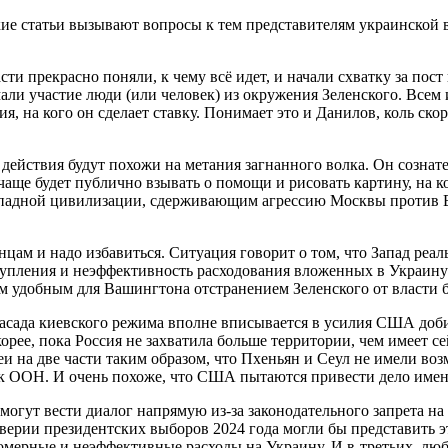
акие статьи вызывают вопросы к тем представителям украинской 
и прекрасно поняли, к чему всё идет, и начали схватку за пост 
мали участие люди (или человек) из окружения Зеленского. Всем
я, на кого он сделает ставку. Понимает это и Данилов, коль ско
действия будут похожи на метания загнанного волка. Он сознате
ё чаще будет публично взывать о помощи и рисовать картину, на
 западной цивилизации, сдерживающим агрессию Москвы против 
нцам и надо избавиться. Ситуация говорит о том, что Запад реа
ступления и неэффективность расходования вложенных в Украину
мым удобным для Вашингтона отстранением Зеленского от власти 
 фасада киевского режима вполне вписывается в усилия США доб
рее, пока Россия не захватила больше территории, чем имеет сей
и на две части таким образом, что Пхеньян и Сеул не имели во
к ООН. И очень похоже, что США пытаются привести дело имен
могут вести диалог напрямую из-за законодательного запрета н
рии президентских выборов 2024 года могли бы представить это
мерные и неэффективные расходы на Украину. И в-третьих, люб