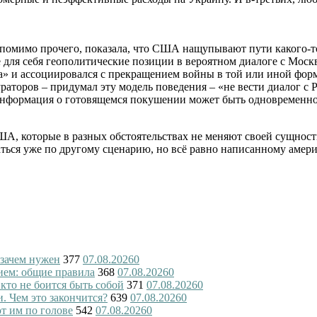
 помимо прочего, показала, что США нащупывают пути какого-т
ие для себя геополитические позиции в вероятном диалоге с Мо
 и ассоциировался с прекращением войны в той или иной форме,
ураторов – придумал эту модель поведения – «не вести диалог с 
информация о готовящемся покушении может быть одновременно
А, которые в разных обстоятельствах не меняют своей сущност
гаться уже по другому сценарию, но всё равно написанному амер
 зачем нужен
377
07.08.2026
0
ием: общие правила
368
07.08.2026
0
 кто не боится быть собой
371
07.08.2026
0
и. Чем это закончится?
639
07.08.2026
0
ют им по голове
542
07.08.2026
0