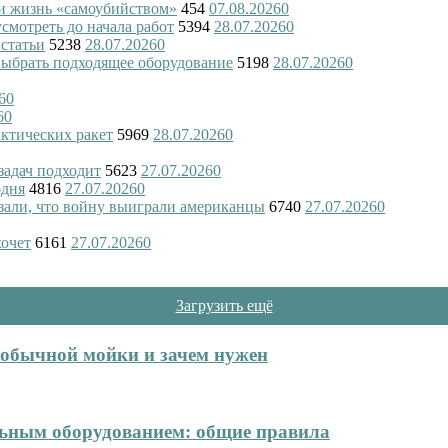
и жизнь «самоубийством»
454
07.08.2026
0
смотреть до начала работ
5394
28.07.2026
0
 статьи
5238
28.07.2026
0
 выбрать подходящее оборудование
5198
28.07.2026
0
6
0
6
0
актических ракет
5969
28.07.2026
0
 задач подходит
5623
27.07.2026
0
одня
4816
27.07.2026
0
азали, что войну выиграли американцы
6740
27.07.2026
0
хочет
6161
27.07.2026
0
Загрузить ещё
т обычной мойки и зачем нужен
ельным оборудованием: общие правила