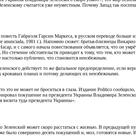
» Зеленскому считается уже неуместным. Почему Запад так поспе
 повесть Габриэля Гарсии Маркеса, в русском переводе больше и
te anunciada, 1981 г.). Напомню сюжет: братья-близнецы Викарио
сар, и с самого начала повествования объявляется, что он умрё
. Но стечение обстоятельств приводит к тому, что тем, кто может
е настолько публично, что становится неизбежным.
еленского действует то же фатальное предопределение, если вер
оих кровавых планах и потому делающих их неизбежными.
о это не может не броситься в глаза. Издание Politico сообщило
ланировал покушение на президента Украины Владимира Зеленск
я визита туда президента Украины».
 что Зеленский может скоро расстаться с жизнью. В предыдущей п
уже было совершено десять покушений и, мол, готовятся новые. 