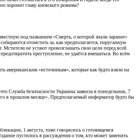
шно хоронит главу киевского режима?
звестную под названием «Смерть, о которой знали заранее»
 собираются отомстить за, как предполагается, поруганную
т. Мстители не устают провозглашать свои цели перед всей
 предотвратить преступление, не удаётся вмешаться. Во всём
ить американским «источникам», которые как будто взяли на
, что Служба безопасности Украины заявила в понедельник, 7
ого в прошлом месяце». Предполагаемый информатор будто бы
убликации, 1 августа, тоже говорилось о готовящемся
Издание пустилось в рассуждения о том, кто может заменить