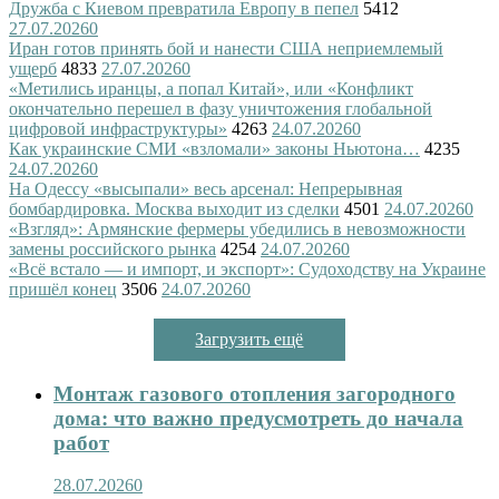
Дружба с Киевом превратила Европу в пепел
5412
27.07.2026
0
Иран готов принять бой и нанести США неприемлемый
ущерб
4833
27.07.2026
0
«Метились иранцы, а попал Китай», или «Конфликт
окончательно перешел в фазу уничтожения глобальной
цифровой инфраструктуры»
4263
24.07.2026
0
Как украинские СМИ «взломали» законы Ньютона…
4235
24.07.2026
0
На Одессу «высыпали» весь арсенал: Непрерывная
бомбардировка. Москва выходит из сделки
4501
24.07.2026
0
«Взгляд»: Армянские фермеры убедились в невозможности
замены российского рынка
4254
24.07.2026
0
«Всё встало — и импорт, и экспорт»: Судоходству на Украине
пришёл конец
3506
24.07.2026
0
Загрузить ещё
Монтаж газового отопления загородного
дома: что важно предусмотреть до начала
работ
28.07.2026
0