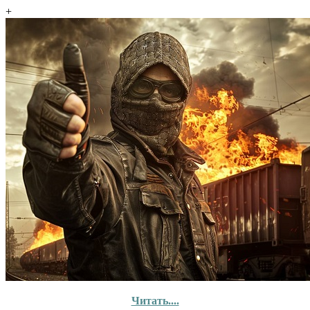
+
Читать....