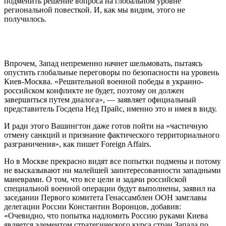
подменить решение вопроса на глобальном уровне
региональной повесткой. И, как мы видим, этого не
получилось.
Впрочем, Запад непременно начнет шельмовать, пытаясь
опустить глобальные переговоры по безопасности на уровень
Киев-Москва. «Решительной военной победы в украино-
российском конфликте не будет, поэтому он должен
завершиться путем диалога», — заявляет официальный
представитель Госдепа Нед Прайс, именно это и имея в виду.
И ради этого Вашингтон даже готов пойти на «частичную
отмену санкций и признание фактического территориального
разграничения», как пишет Foreign Affairs.
Но в Москве прекрасно видят все попытки подмены и потому
не высказывают ни малейшей заинтересованности западными
маневрами. О том, что все цели и задачи российской
специальной военной операции будут выполнены, заявил на
заседании Первого комитета Генассамблеи ООН замглавы
делегации России Константин Воронцов, добавив:
«Очевидно, что попытка надломить Россию руками Киева
является элементом стратегического курса стран Запада по