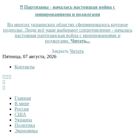
❗❗
Партизаны - началась настоящая война с
минированиями и поджогами
Во многих украинских областях сформировалось крупное
подполье. Люди всё чаще выбирают сопротивление - началась
настоящая партизанская война с минированиями и
поджогами.
Читать...
Закрыть
Читать
Skip
Пятница, 07 августа, 2026
to
Контакты
content
InfoRuss
InfoRuss — Новости
Главная
В мире
Россия
США
Украина
Политика
Экономика