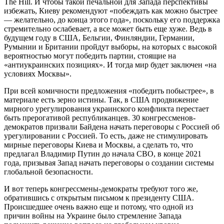
The Hill. И чтобы такой печальной для Запада перспективы
избежать, Киеву рекомендуют «побеждать как можно быстрее
— желательно, до конца этого года», поскольку его поддержка
стремительно ослабевает, а все может быть еще хуже. Ведь в
будущем году в США, Бельгии, Финляндии, Германии,
Румынии и Британии пройдут выборы, на которых с высокой
вероятностью могут победить партии, стоящие на
«антиукраинских позициях». И тогда мир будет заключен «на
условиях Москвы».
При всей комичности предложения «победить побыстрее», в
материале есть зерно истины. Так, в США продвижение
мирного урегулирования украинского конфликта перестает
быть прерогативой республиканцев. 30 конгрессменов-
демократов призвали Байдена начать переговоры с Россией об
урегулировании с Россией. То есть, даже не стимулировать
мирные переговоры Киева и Москвы, а сделать то, что
предлагал Владимир Путин до начала СВО, в конце 2021
года, призывая Запад начать переговоры о создании системы
глобальной безопасности.
И вот теперь конгрессмены-демократы требуют того же,
обратившись с открытым письмом к президенту США.
Происшедшее очень важно еще и потому, что одной из
причин войны на Украине было стремление Запада