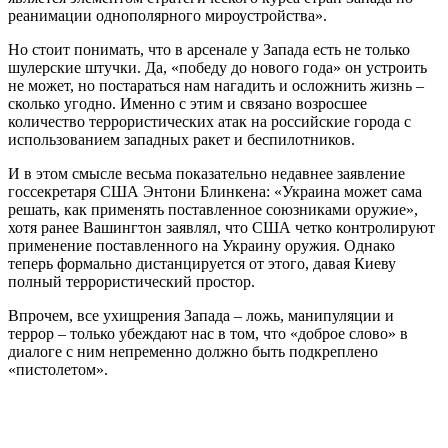
реанимации однополярного мироустройства».
Но стоит понимать, что в арсенале у Запада есть не только
шулерские штучки. Да, «победу до нового года» он устроить
не может, но постараться нам нагадить и осложнить жизнь –
сколько угодно. Именно с этим и связано возросшее
количество террористических атак на российские города с
использованием западных ракет и беспилотников.
И в этом смысле весьма показательно недавнее заявление
госсекретаря США Энтони Блинкена: «Украина может сама
решать, как применять поставленное союзниками оружие»,
хотя ранее Вашингтон заявлял, что США четко контролируют
применение поставленного на Украину оружия. Однако
теперь формально дистанцируется от этого, давая Киеву
полный террористический простор.
Впрочем, все ухищрения Запада – ложь, манипуляции и
террор – только убеждают нас в том, что «доброе слово» в
диалоге с ним непременно должно быть подкреплено
«пистолетом».