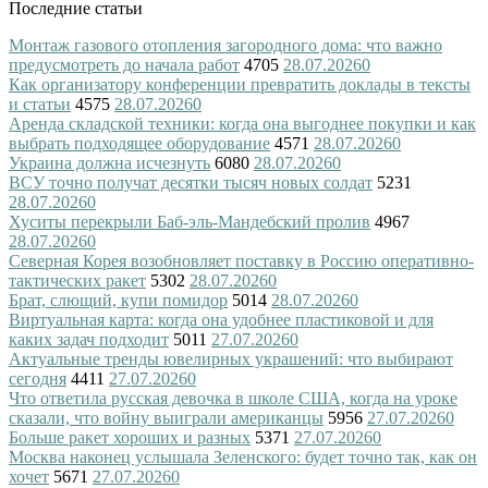
Последние статьи
Монтаж газового отопления загородного дома: что важно
предусмотреть до начала работ
4705
28.07.2026
0
Как организатору конференции превратить доклады в тексты
и статьи
4575
28.07.2026
0
Аренда складской техники: когда она выгоднее покупки и как
выбрать подходящее оборудование
4571
28.07.2026
0
Украина должна исчезнуть
6080
28.07.2026
0
ВСУ точно получат десятки тысяч новых солдат
5231
28.07.2026
0
Хуситы перекрыли Баб-эль-Мандебский пролив
4967
28.07.2026
0
Северная Корея возобновляет поставку в Россию оперативно-
тактических ракет
5302
28.07.2026
0
Брат, слющий, купи помидор
5014
28.07.2026
0
Виртуальная карта: когда она удобнее пластиковой и для
каких задач подходит
5011
27.07.2026
0
Актуальные тренды ювелирных украшений: что выбирают
сегодня
4411
27.07.2026
0
Что ответила русская девочка в школе США, когда на уроке
сказали, что войну выиграли американцы
5956
27.07.2026
0
Больше ракет хороших и разных
5371
27.07.2026
0
Москва наконец услышала Зеленского: будет точно так, как он
хочет
5671
27.07.2026
0