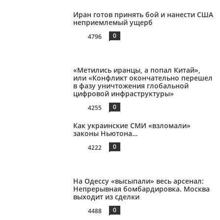
Иран готов принять бой и нанести США
неприемлемый ущерб
0
4796
«Метились иранцы, а попал Китай»,
или «Конфликт окончательно перешел
в фазу уничтожения глобальной
цифровой инфраструктуры»
0
4255
Как украинские СМИ «взломали»
законы Ньютона…
0
4222
На Одессу «высыпали» весь арсенал:
Непрерывная бомбардировка. Москва
выходит из сделки
0
4488