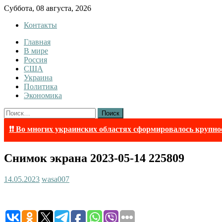
Skip
Суббота, 08 августа, 2026
to
Контакты
content
Главная
InfoRuss
InfoRuss — Новости
В мире
Россия
США
Украина
Политика
Экономика
Найти:
❗❗ Во многих украинских областях сформировалось крупно
Снимок экрана 2023-05-14 225809
14.05.2023
wasa007