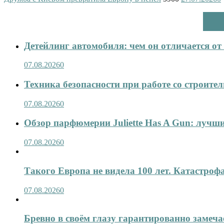
Детейлинг автомобиля: чем он отличается о
07.08.2026
0
Техника безопасности при работе со строит
07.08.2026
0
Обзор парфюмерии Juliette Has A Gun: лучши
07.08.2026
0
Такого Европа не видела 100 лет. Катастроф
07.08.2026
0
Бревно в своём глазу гарантированно замеча