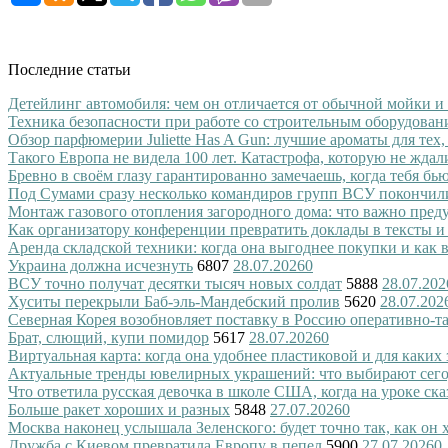
Последние статьи
Детейлинг автомобиля: чем он отличается от обычной мойки и
Техника безопасности при работе со строительным оборудован
Обзор парфюмерии Juliette Has A Gun: лучшие ароматы для тех,
Такого Европа не видела 100 лет. Катастрофа, которую не ждал
Бревно в своём глазу гарантированно замечаешь, когда тебя бь
Под Сумами сразу несколько командиров групп ВСУ покончил
Монтаж газового отопления загородного дома: что важно преду
Как организатору конференции превратить доклады в тексты и
Аренда складской техники: когда она выгоднее покупки и как
Украина должна исчезнуть
6807
28.07.2026
0
ВСУ точно получат десятки тысяч новых солдат
5888
28.07.202
Хуситы перекрыли Баб-эль-Мандебский пролив
5620
28.07.202
Северная Корея возобновляет поставку в Россию оперативно-т
Брат, слющий, купи помидор
5617
28.07.2026
0
Виртуальная карта: когда она удобнее пластиковой и для каких
Актуальные тренды ювелирных украшений: что выбирают сег
Что ответила русская девочка в школе США, когда на уроке ск
Больше ракет хороших и разных
5848
27.07.2026
0
Москва наконец услышала Зеленского: будет точно так, как он 
Дружба с Киевом превратила Европу в пепел
5900
27.07.2026
0