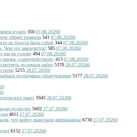
 зачем нужен
350
07.08.2026
0
ием: общие правила
341
07.08.2026
0
 кто не боится быть собой
344
07.08.2026
0
и. Чем это закончится?
585
07.08.2026
0
ют им по голове
494
07.08.2026
0
и жизнь «самоубийством»
413
07.08.2026
0
смотреть до начала работ
5370
28.07.2026
0
 статьи
5215
28.07.2026
0
 выбрать подходящее оборудование
5177
28.07.2026
0
6
0
6
0
актических ракет
5945
28.07.2026
0
 задач подходит
5602
27.07.2026
0
одня
4811
27.07.2026
0
азали, что войну выиграли американцы
6730
27.07.2026
0
хочет
6152
27.07.2026
0