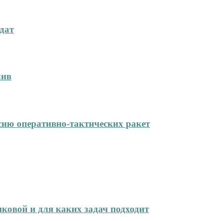
дат
лив
сию оперативно-тактических ракет
иковой и для каких задач подходит