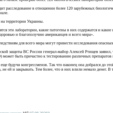
т расследование в отношении более 120 зарубежных биологиче
иале.
х на территории Украины.
дятся эти лаборатории, какие патогены в них содержатся и какие
доровью и благополучию американцев и всего мира».
едствиям для всего мира могут привести исследования опасных 
еской защиты ВС России генерал-майор Алексей Ртищев заявил
 может быть причастно к тестированию различных препаратов 
еще будучи конгрессменов. Так что наконец она добрался до эт
, не ей и закрывать. Тем более, что в них влили немало денег. 