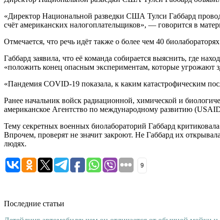
«Директор Национальной разведки США Тулси Габбард проводи
счёт американских налогоплательщиков», — говорится в матер
Отмечается, что речь идёт также о более чем 40 биолабораторя
Габбард заявила, что её команда собирается выяснить, где нахо
«положить конец опасным экспериментам, которые угрожают з
«Пандемия COVID-19 показала, к каким катастрофическим посл
Ранее начальник войск радиационной, химической и биологич
американское Агентство по международному развитию (USAID)
Тему секретных военных биолабораторий Габбард критиковала 
Впрочем, проверят не значит закроют. Не Габбард их открывала
людях.
9
Последние статьи