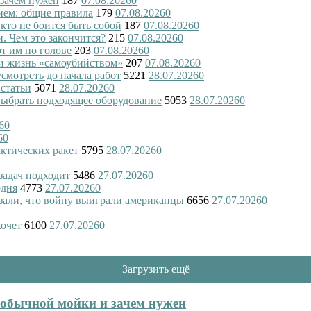
 зачем нужен
187
07.08.2026
0
ием: общие правила
179
07.08.2026
0
 кто не боится быть собой
187
07.08.2026
0
и. Чем это закончится?
215
07.08.2026
0
ют им по голове
203
07.08.2026
0
и жизнь «самоубийством»
207
07.08.2026
0
смотреть до начала работ
5221
28.07.2026
0
 статьи
5071
28.07.2026
0
 выбрать подходящее оборудование
5053
28.07.2026
0
6
0
6
0
актических ракет
5795
28.07.2026
0
 задач подходит
5486
27.07.2026
0
одня
4773
27.07.2026
0
азали, что войну выиграли американцы
6656
27.07.2026
0
хочет
6100
27.07.2026
0
Загрузить ещё
т обычной мойки и зачем нужен