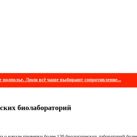
е подполье. Люди всё чаще выбирают сопротивление...
нских биолабораторий
о начале проверки более 120 биологических лабораторий более 