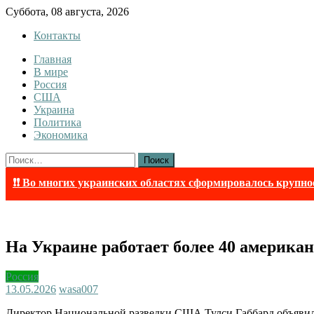
Skip
Суббота, 08 августа, 2026
to
Контакты
content
Главная
InfoRuss
InfoRuss — Новости
В мире
Россия
США
Украина
Политика
Экономика
Найти:
❗❗ Во многих украинских областях сформировалось крупно
На Украине работает более 40 америка
Россия
13.05.2026
wasa007
Директор Национальной разведки США Тулси Габбард объявила 