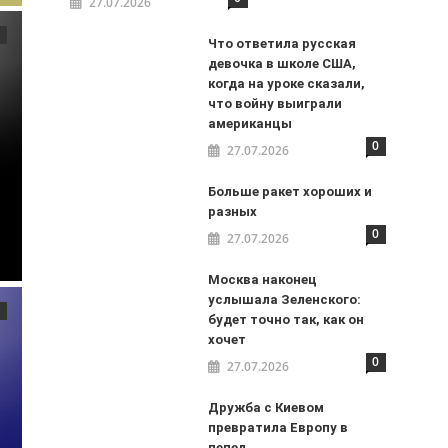
27.07.2026
Что ответила русская
девочка в школе США,
когда на уроке сказали,
что войну выиграли
американцы
0
27.07.2026
Больше ракет хороших и
разных
0
27.07.2026
Москва наконец
услышала Зеленского:
будет точно так, как он
хочет
0
27.07.2026
Дружба с Киевом
превратила Европу в
пепел