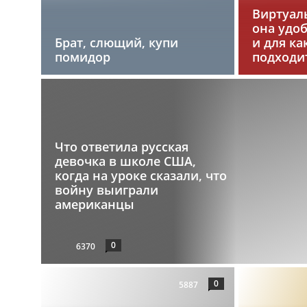
Виртуаль
она удо
Брат, слющий, купи
и для ка
помидор
подходи
Что ответила русская
девочка в школе США,
когда на уроке сказали, что
войну выиграли
американцы
0
6370
0
5887