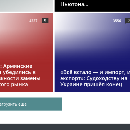
Ньютона…
0
0
4337
3556
»: Армянские
 убедились в
«Всё встало — и импорт, 
жности замены
экспорт»: Судоходству на
кого рынка
Украине пришёл конец
агрузить ещё