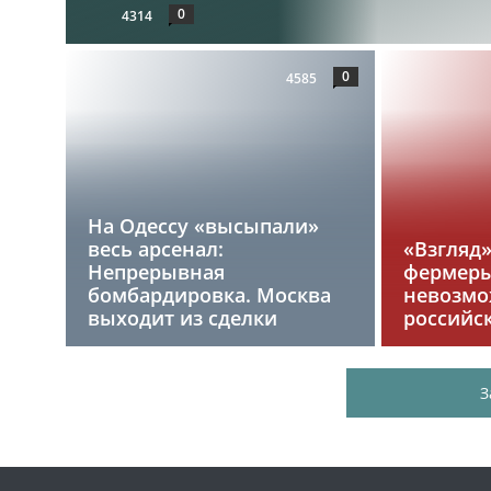
0
4314
0
4585
На Одессу «высыпали»
весь арсенал:
«Взгляд
Непрерывная
фермеры
бомбардировка. Москва
невозмо
выходит из сделки
российс
З