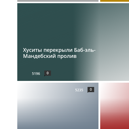
Хуситы перекрыли Баб-эль-
Мандебский пролив
0
5196
0
5235