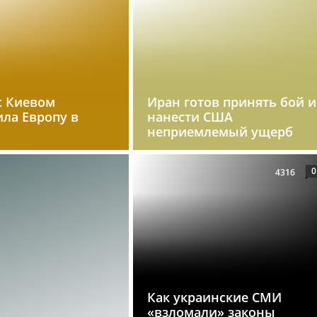
с Киевом
Иран готов принять бой и
ила Европу в
нанести США
неприемлемый ущерб
0
4316
Как украинские СМИ
«взломали» законы