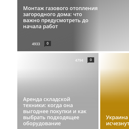
Монтаж газового отопления
загородного дома: что
важно предусмотреть до
начала работ
0
4933
0
4794
Аренда складской
техники: когда она
выгоднее покупки и как
выбрать подходящее
Украина
оборудование
исчезну