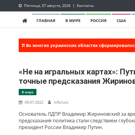
Skip
Пятница, 07 августа, 2026
Контакты
to
InfoRuss
InfoRuss — Новости
content
ГЛАВНАЯ
В МИРЕ
РОССИЯ
США
❗❗ Во многих украинских областях сформировалос
«Не на игральных картах»: Пу
точные предсказания Жирино
В мире
09.07.2022
Inforuss
Основатель ЛДПР Владимир Жириновский за вре
предсказания политика стали следствием глубо
президент России Владимир Путин.