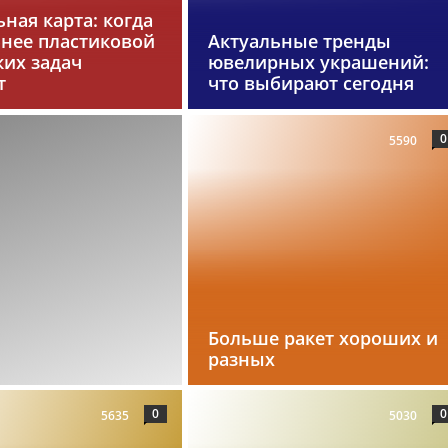
ная карта: когда
бнее пластиковой
Актуальные тренды
ких задач
ювелирных украшений:
т
что выбирают сегодня
0
5590
Больше ракет хороших и
разных
0
0
5635
5030