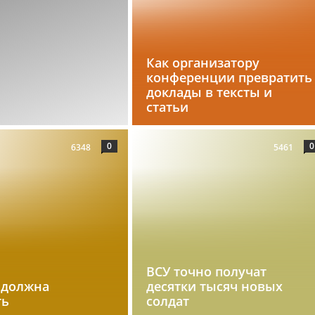
Как организатору
конференции превратить
доклады в тексты и
статьи
0
0
6348
5461
ВСУ точно получат
 должна
десятки тысяч новых
ть
солдат