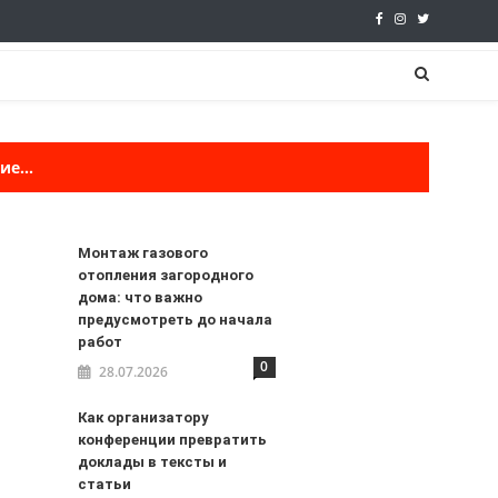
е...
Монтаж газового
отопления загородного
дома: что важно
предусмотреть до начала
работ
0
28.07.2026
Как организатору
конференции превратить
доклады в тексты и
статьи