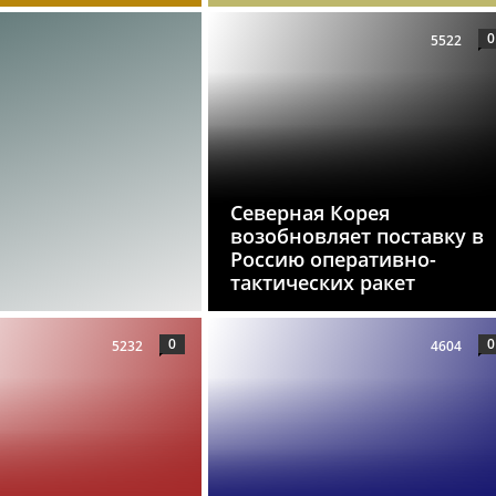
0
5522
Северная Корея
возобновляет поставку в
Россию оперативно-
тактических ракет
0
0
5232
4604