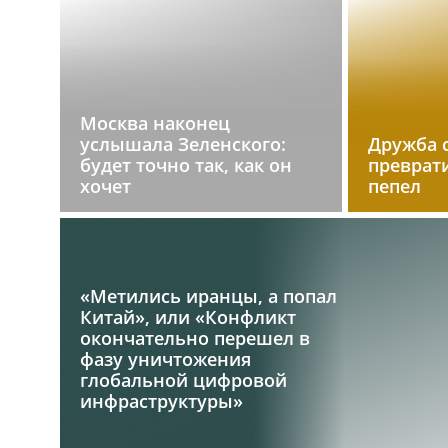
Москва наконец
услышала Зеленского:
Дружба 
будет точно так, как он
преврат
хочет
пепел
«Метились иранцы, а попал
Китай», или «Конфликт
окончательно перешел в
фазу уничтожения
глобальной цифровой
инфраструктуры»