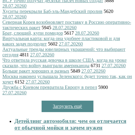
ВСУ точно получат десятки тысяч новых солдат
5888
28.07.2026
0
Хуситы перекрыли Баб-эль-Мандебский пролив
5620
28.07.2026
0
Северная Корея возобновляет поставку в Россию оперативно-
тактических ракет
5945
28.07.2026
0
Брат, слющий, купи помидор
5617
28.07.2026
0
Виртуальная карта: когда она удобнее пластиковой и для
каких задач подходит
5602
27.07.2026
0
Актуальные тренды ювелирных украшений: что выбирают
сегодня
4811
27.07.2026
0
Что ответила русская девочка в школе США, когда на уроке
сказали, что войну выиграли американцы
6731
27.07.2026
0
Больше ракет хороших и разных
5849
27.07.2026
0
Москва наконец услышала Зеленского: будет точно так, как он
хочет
6152
27.07.2026
0
Дружба с Киевом превратила Европу в пепел
5900
27.07.2026
0
Загрузить ещё
Детейлинг автомобиля: чем он отличается
от обычной мойки и зачем нужен