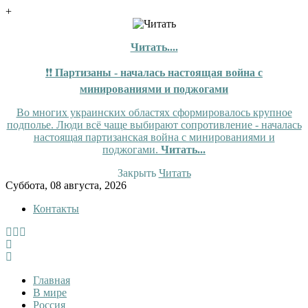
+
Читать....
❗❗
Партизаны - началась настоящая война с
минированиями и поджогами
Во многих украинских областях сформировалось крупное
подполье. Люди всё чаще выбирают сопротивление - началась
настоящая партизанская война с минированиями и
поджогами.
Читать...
Закрыть
Читать
Skip
Суббота, 08 августа, 2026
to
Контакты
content
InfoRuss
InfoRuss — Новости
Главная
В мире
Россия