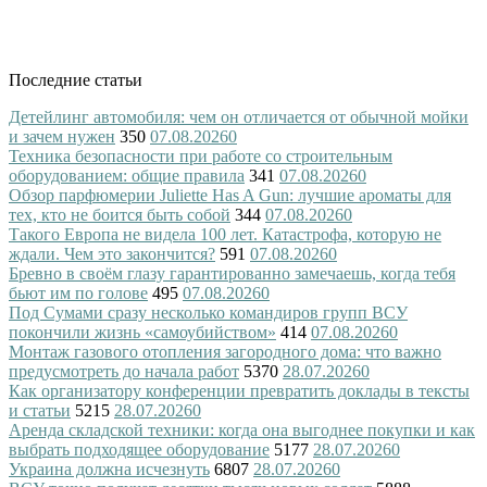
Последние статьи
Детейлинг автомобиля: чем он отличается от обычной мойки
и зачем нужен
350
07.08.2026
0
Техника безопасности при работе со строительным
оборудованием: общие правила
341
07.08.2026
0
Обзор парфюмерии Juliette Has A Gun: лучшие ароматы для
тех, кто не боится быть собой
344
07.08.2026
0
Такого Европа не видела 100 лет. Катастрофа, которую не
ждали. Чем это закончится?
591
07.08.2026
0
Бревно в своём глазу гарантированно замечаешь, когда тебя
бьют им по голове
495
07.08.2026
0
Под Сумами сразу несколько командиров групп ВСУ
покончили жизнь «самоубийством»
414
07.08.2026
0
Монтаж газового отопления загородного дома: что важно
предусмотреть до начала работ
5370
28.07.2026
0
Как организатору конференции превратить доклады в тексты
и статьи
5215
28.07.2026
0
Аренда складской техники: когда она выгоднее покупки и как
выбрать подходящее оборудование
5177
28.07.2026
0
Украина должна исчезнуть
6807
28.07.2026
0