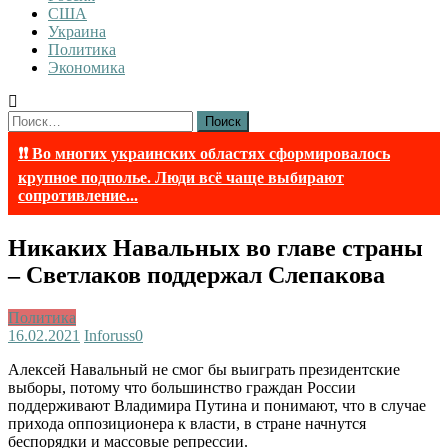
США
Украина
Политика
Экономика
Найти:
❗❗ Во многих украинских областях сформировалось
крупное подполье. Люди всё чаще выбирают
сопротивление...
Никаких Навальных во главе страны
– Светлаков поддержал Слепакова
Политика
16.02.2021
Inforuss
0
Алексей Навальный не смог бы выиграть президентские
выборы, потому что большинство граждан России
поддерживают Владимира Путина и понимают, что в случае
прихода оппозиционера к власти, в стране начнутся
беспорядки и массовые репрессии.