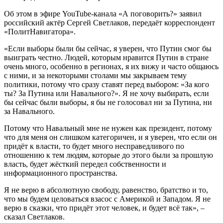
Об этом в эфире YouTube-канала «А поговорить?» заявил
российский актёр Сергей Светлаков, передаёт корреспондент
«ПолитНавигатора».
«Если выборы были бы сейчас, я уверен, что Путин смог бы
выиграть честно. Людей, которым нравится Путин в стране
очень много, особенно в регионах, я их вижу и часто общаюсь
с ними, и за некоторыми столами мы закрываем тему
политики, потому что сразу ставят перед выбором: «За кого
ты? За Путина или Навального?». Я не хочу выбирать, если
бы сейчас были выборы, я бы не голосовал ни за Путина, ни
за Навального.
Потому что Навальный мне не нужен как президент, потому
что для меня он слишком категоричен, и я уверен, что если он
придёт к власти, то будет много несправедливого по
отношению к тем людям, которые до этого были за прошлую
власть, будет жёсткий передел собственности и
информационного пространства.
Я не верю в абсолютную свободу, равенство, братство и то,
что мы будем целоваться взасос с Америкой и Западом. Я не
верю в сказки, что придёт этот человек, и будет всё так», –
сказал Светлаков.