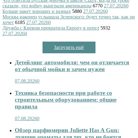
Что ответила русская девочка в школе США, когда на уроке
сказали, что войну выиграли американцы
6770
27.07.2026
0
Больше ракет хороших и разных
5880
27.07.2026
0
Москва наконец услышала Зеленского: будет точно так, как он
хочет
6185
27.07.2026
0
Дружба с Киевом превратила Европу в пепел
5932
27.07.2026
0
Загрузить ещё
Детейлинг автомобиля: чем он отличается
от обычной мойки и зачем нужен
07.08.2026
0
Техника безопасности при работе со
строительным оборудованием: общие
правила
07.08.2026
0
Обзор парфюмерии Juliette Has A Gun:
лучшие ароматы для тех, кто не боится