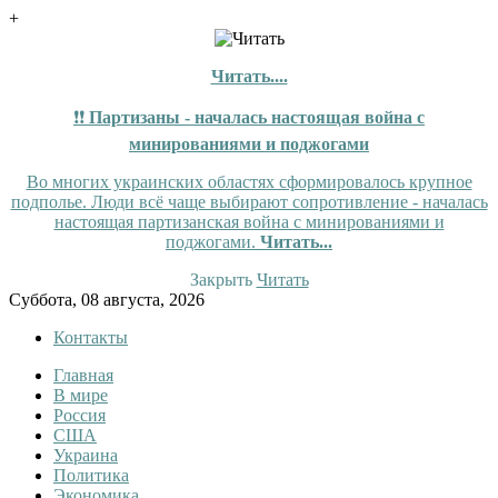
+
Читать....
❗❗
Партизаны - началась настоящая война с
минированиями и поджогами
Во многих украинских областях сформировалось крупное
подполье. Люди всё чаще выбирают сопротивление - началась
настоящая партизанская война с минированиями и
поджогами.
Читать...
Закрыть
Читать
Skip
Суббота, 08 августа, 2026
to
Контакты
content
Главная
InfoRuss
InfoRuss — Новости
В мире
Россия
США
Украина
Политика
Экономика