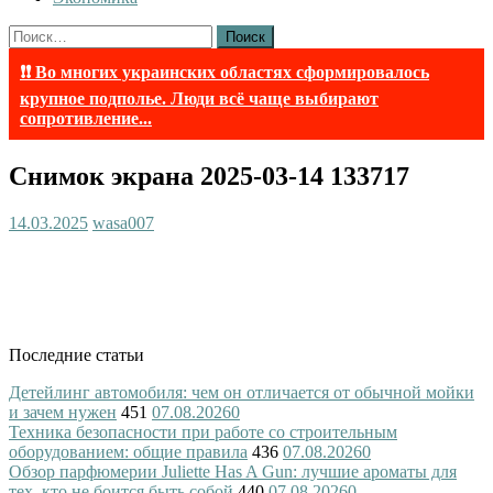
Найти:
❗❗ Во многих украинских областях сформировалось
крупное подполье. Люди всё чаще выбирают
сопротивление...
Снимок экрана 2025-03-14 133717
14.03.2025
wasa007
Последние статьи
Детейлинг автомобиля: чем он отличается от обычной мойки
и зачем нужен
451
07.08.2026
0
Техника безопасности при работе со строительным
оборудованием: общие правила
436
07.08.2026
0
Обзор парфюмерии Juliette Has A Gun: лучшие ароматы для
тех, кто не боится быть собой
440
07.08.2026
0