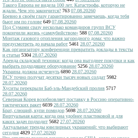
Такого Европа не видела 100 лет. Катастрофа, которую не
ждали. Чем это закончится?
763
07.08.2026
0
Бревно в своём глазу гарантированно замечаешь, когда тебя
бьют им по голове
649
07.08.2026
0
Под Сумами сразу несколько командиров групп ВСУ
покончили жизнь «самоубийством»
588
07.08.2026
0
Монтаж газового отопления загородного дома: что важно
предусмотреть до начала работ
5461
28.07.2026
0
Как организатору конференции превратить доклады в тексты
и статьи
5304
28.07.2026
0
Аренда складской техники: когда она выгоднее покупки и как
выбрать подходящее оборудование
5256
28.07.2026
0
Украина должна исчезнуть
6890
28.07.2026
0
ВСУ точно получат десятки тысяч новых солдат
5982
28.07.2026
0
Хуситы перекрыли Баб-эль-Мандебский пролив
5717
28.07.2026
0
Северная Корея возобновляет поставку в Россию оперативно-
тактических ракет
6039
28.07.2026
0
Брат, слющий, купи помидор
5698
28.07.2026
0
Виртуальная карта: когда она удобнее пластиковой и для
каких задач подходит
5682
27.07.2026
0
Актуальные тренды ювелирных украшений: что выбирают
сегодня
4829
27.07.2026
0