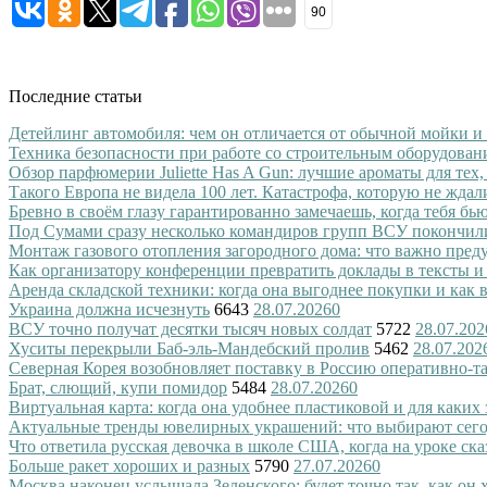
90
Последние статьи
Детейлинг автомобиля: чем он отличается от обычной мойки и
Техника безопасности при работе со строительным оборудован
Обзор парфюмерии Juliette Has A Gun: лучшие ароматы для тех,
Такого Европа не видела 100 лет. Катастрофа, которую не ждал
Бревно в своём глазу гарантированно замечаешь, когда тебя бь
Под Сумами сразу несколько командиров групп ВСУ покончил
Монтаж газового отопления загородного дома: что важно преду
Как организатору конференции превратить доклады в тексты и
Аренда складской техники: когда она выгоднее покупки и как
Украина должна исчезнуть
6643
28.07.2026
0
ВСУ точно получат десятки тысяч новых солдат
5722
28.07.202
Хуситы перекрыли Баб-эль-Мандебский пролив
5462
28.07.202
Северная Корея возобновляет поставку в Россию оперативно-т
Брат, слющий, купи помидор
5484
28.07.2026
0
Виртуальная карта: когда она удобнее пластиковой и для каких
Актуальные тренды ювелирных украшений: что выбирают сег
Что ответила русская девочка в школе США, когда на уроке ск
Больше ракет хороших и разных
5790
27.07.2026
0
Москва наконец услышала Зеленского: будет точно так, как он 