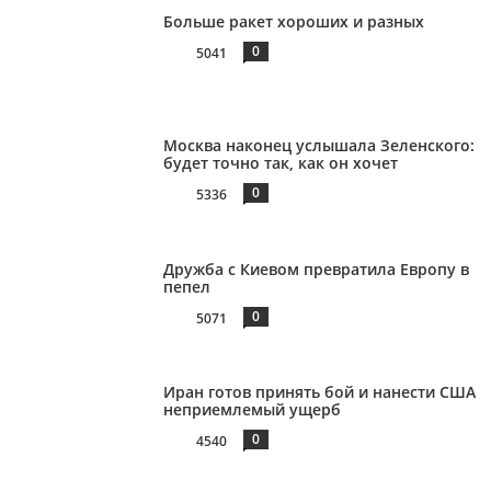
Больше ракет хороших и разных
0
5041
Москва наконец услышала Зеленского:
будет точно так, как он хочет
0
5336
Дружба с Киевом превратила Европу в
пепел
0
5071
Иран готов принять бой и нанести США
неприемлемый ущерб
0
4540