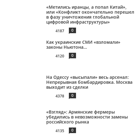
«Метились иранцы, а попал Китай»,
или «Конфликт окончательно перешел
в фазу уничтожения глобальной
цифровой инфраструктуры»
0
4187
Как украинские СМИ «взломали»
законы Ньютона…
0
4120
На Одессу «высыпали» весь арсенал:
Непрерывная бомбардировка. Москва
выходит из сделки
0
4378
«Взгляд»: Армянские фермеры
убедились в невозможности замены
российского рынка
0
4135