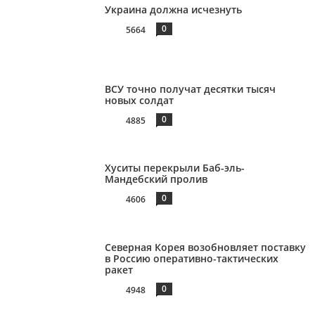
Украина должна исчезнуть
0
5664
ВСУ точно получат десятки тысяч
новых солдат
0
4885
Хуситы перекрыли Баб-эль-
Мандебский пролив
0
4606
Северная Корея возобновляет поставку
в Россию оперативно-тактических
ракет
0
4948