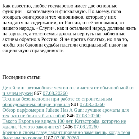
Как известно, любое государство имеет две основные
функции – карательную и фискальную. По-моему, пора
отодрать олигархов и тех чиновников, которые у них
находятся на содержании, от России, от её экономики, от
нашего народа. «Слуги», как и остальной народ, должны жить
на зарплату, а толстосумы должны вернуть награбленные
активы обратно в Россию. Я не против богатых, но я за то,
чтобы эти баловни судьбы платили специальный налог на
социальную справедливость.
Последние статьи
Детейлинг автомобиля: чем он отличается от обычной мойки
и зачем нужен
867
07.08.2026
0
Техника безопасности при работе со строительным
оборудованием: общие правила
841
07.08.2026
0
Обзор парфюмерии Juliette Has A Gun: лучшие ароматы для
тех, кто не боится быть собой
846
07.08.2026
0
Такого Европа не видела 100 лет. Катастрофа, которую не
ждали. Чем это закончится?
1406
07.08.2026
0
Бревно в своём глазу гарантированно замечаешь, когда тебя
бьют им по голове
1187
07.08.2026
0