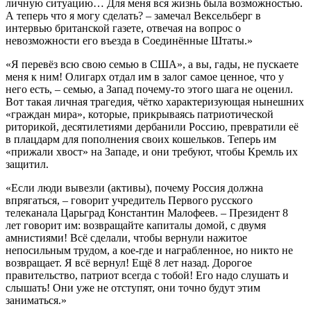
личную ситуацию… Для меня вся жизнь была возможностью.
А теперь что я могу сделать? – замечал Вексельберг в
интервью британской газете, отвечая на вопрос о
невозможности его въезда в Соединённые Штаты.»
«Я перевёз всю свою семью в США», а вы, гады, не пускаете
меня к ним! Олигарх отдал им в залог самое ценное, что у
него есть, – семью, а Запад почему-то этого шага не оценил.
Вот такая личная трагедия, чётко характеризующая нынешних
«граждан мира», которые, прикрываясь патриотической
риторикой, десятилетиями дербанили Россию, превратили её
в плацдарм для пополнения своих кошельков. Теперь им
«прижали хвост» на Западе, и они требуют, чтобы Кремль их
защитил.
«Если люди вывезли (активы), почему Россия должна
впрягаться, – говорит учредитель Первого русского
телеканала Царьград Константин Малофеев. – Президент 8
лет говорит им: возвращайте капиталы домой, с двумя
амнистиями! Всё сделали, чтобы вернули нажитое
непосильным трудом, а кое-где и награбленное, но никто не
возвращает. Я всё вернул! Ещё 8 лет назад. Дорогое
правительство, патриот всегда с тобой! Его надо слушать и
слышать! Они уже не отступят, они точно будут этим
заниматься.»