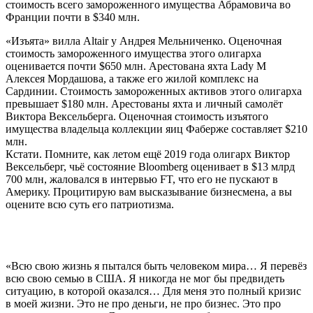
стоимость всего замороженного имущества Абрамовича во
Франции почти в $340 млн.
«Изъята» вилла Altair у Андрея Мельниченко. Оценочная
стоимость замороженного имущества этого олигарха
оценивается почти $650 млн. Арестована яхта Lady M
Алексея Мордашова, а также его жилой комплекс на
Сардинии. Стоимость замороженных активов этого олигарха
превышает $180 млн. Арестованы яхта и личный самолёт
Виктора Вексельберга. Оценочная стоимость изъятого
имущества владельца коллекции яиц Фаберже составляет $210
млн.
Кстати. Помните, как летом ещё 2019 года олигарх Виктор
Вексельберг, чьё состояние Bloomberg оценивает в $13 млрд
700 млн, жаловался в интервью FT, что его не пускают в
Америку. Процитирую вам высказывание бизнесмена, а вы
оцените всю суть его патриотизма.
«Всю свою жизнь я пытался быть человеком мира… Я перевёз
всю свою семью в США. Я никогда не мог бы предвидеть
ситуацию, в которой оказался… Для меня это полный кризис
в моей жизни. Это не про деньги, не про бизнес. Это про