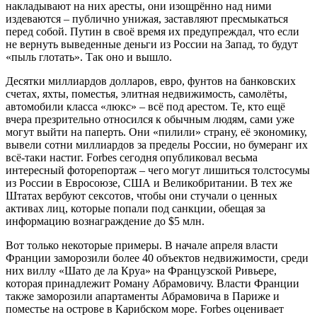
накладывают на них аресты, они изощрённо над ними
издеваются – публично унижая, заставляют пресмыкаться
перед собой. Путин в своё время их предупреждал, что если
не вернуть выведенные деньги из России на Запад, то будут
«пыль глотать». Так оно и вышло.
Десятки миллиардов долларов, евро, фунтов на банковских
счетах, яхты, поместья, элитная недвижимость, самолёты,
автомобили класса «люкс» – всё под арестом. Те, кто ещё
вчера презрительно относился к обычным людям, сами уже
могут выйти на паперть. Они «пилили» страну, её экономику,
вывели сотни миллиардов за пределы России, но бумеранг их
всё-таки настиг. Forbes сегодня опубликовал весьма
интересный фоторепортаж – чего могут лишиться толстосумы
из России в Евросоюзе, США и Великобритании. В тех же
Штатах вербуют сексотов, чтобы они стучали о ценных
активах лиц, которые попали под санкции, обещая за
информацию вознаграждение до $5 млн.
Вот только некоторые примеры. В начале апреля власти
Франции заморозили более 40 объектов недвижимости, среди
них виллу «Шато де ла Круа» на Французской Ривьере,
которая принадлежит Роману Абрамовичу. Власти Франции
также заморозили апартаменты Абрамовича в Париже и
поместье на острове в Карибском море. Forbes оценивает