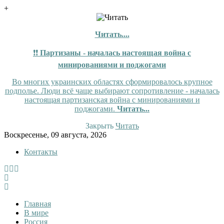
+
Читать....
❗❗
Партизаны - началась настоящая война с
минированиями и поджогами
Во многих украинских областях сформировалось крупное
подполье. Люди всё чаще выбирают сопротивление - началась
настоящая партизанская война с минированиями и
поджогами.
Читать...
Закрыть
Читать
Skip
Воскресенье, 09 августа, 2026
to
Контакты
content
InfoRuss
InfoRuss — Новости
Главная
В мире
Россия