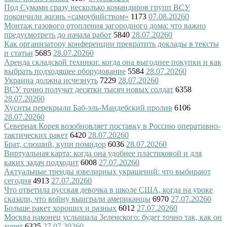
Под Сумами сразу несколько командиров групп ВСУ
покончили жизнь «самоубийством»
1173
07.08.2026
0
Монтаж газового отопления загородного дома: что важно
предусмотреть до начала работ
5840
28.07.2026
0
Как организатору конференции превратить доклады в тексты
и статьи
5685
28.07.2026
0
Аренда складской техники: когда она выгоднее покупки и как
выбрать подходящее оборудование
5584
28.07.2026
0
Украина должна исчезнуть
7229
28.07.2026
0
ВСУ точно получат десятки тысяч новых солдат
6358
28.07.2026
0
Хуситы перекрыли Баб-эль-Мандебский пролив
6106
28.07.2026
0
Северная Корея возобновляет поставку в Россию оперативно-
тактических ракет
6420
28.07.2026
0
Брат, слющий, купи помидор
6036
28.07.2026
0
Виртуальная карта: когда она удобнее пластиковой и для
каких задач подходит
6008
27.07.2026
0
Актуальные тренды ювелирных украшений: что выбирают
сегодня
4913
27.07.2026
0
Что ответила русская девочка в школе США, когда на уроке
сказали, что войну выиграли американцы
6970
27.07.2026
0
Больше ракет хороших и разных
6012
27.07.2026
0
Москва наконец услышала Зеленского: будет точно так, как он
хочет
6325
27.07.2026
0