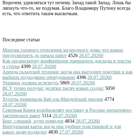
Впрочем, удивляться тут нечему. Запад такой Запад. Лишь бы
ляпнуть что-то, не подумав. Благо Владимиру Путину всегда
есть, что ответить таким выскочкам.
Последние статьи
Монтаж газового отопления загородного дома: что важно
предусмотреть до начала работ
4526
28.07.2026
0
Как организатору конференции превратить доклады в тексты
и статьи
4399
28.07.2026
0
Аренда складской техники: когда она выгоднее покупки и как
выбрать подходящее оборудование
4396
28.07.2026
0
Украина должна исчезнуть
5869
28.07.2026
0
ВСУ точно получат десятки тысяч новых солдат
5050
28.07.2026
0
Хуситы перекрыли Баб-эль-Мандебский пролив
4774
28.07.2026
0
Северная Корея возобновляет поставку в Россию оперативно-
тактических ракет
5114
28.07.2026
0
Брат, слющий, купи помидор
4834
28.07.2026
0
Виртуальная карта: когда она удобнее пластиковой и для
каких задач подходит
4830
27.07.2026
0