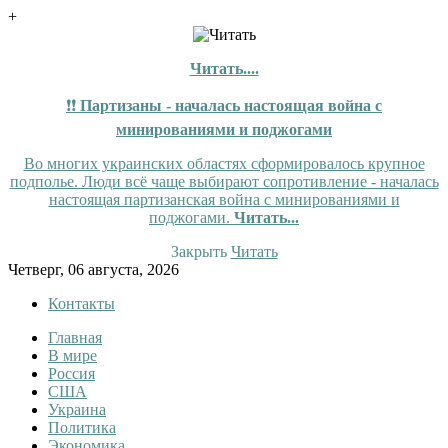
+
Читать....
❗❗
Партизаны - началась настоящая война с
минированиями и поджогами
Во многих украинских областях сформировалось крупное
подполье. Люди всё чаще выбирают сопротивление - началась
настоящая партизанская война с минированиями и
поджогами.
Читать...
Закрыть
Читать
Skip
Четверг, 06 августа, 2026
to
Контакты
content
Главная
InfoRuss
InfoRuss — Новости
В мире
Россия
США
Украина
Политика
Экономика