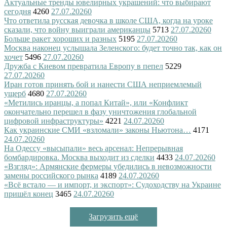
Актуальные тренды ювелирных украшений: что выбирают
сегодня
4260
27.07.2026
0
Что ответила русская девочка в школе США, когда на уроке
сказали, что войну выиграли американцы
5713
27.07.2026
0
Больше ракет хороших и разных
5195
27.07.2026
0
Москва наконец услышала Зеленского: будет точно так, как он
хочет
5496
27.07.2026
0
Дружба с Киевом превратила Европу в пепел
5229
27.07.2026
0
Иран готов принять бой и нанести США неприемлемый
ущерб
4680
27.07.2026
0
«Метились иранцы, а попал Китай», или «Конфликт
окончательно перешел в фазу уничтожения глобальной
цифровой инфраструктуры»
4221
24.07.2026
0
Как украинские СМИ «взломали» законы Ньютона…
4171
24.07.2026
0
На Одессу «высыпали» весь арсенал: Непрерывная
бомбардировка. Москва выходит из сделки
4433
24.07.2026
0
«Взгляд»: Армянские фермеры убедились в невозможности
замены российского рынка
4189
24.07.2026
0
«Всё встало — и импорт, и экспорт»: Судоходству на Украине
пришёл конец
3465
24.07.2026
0
Загрузить ещё