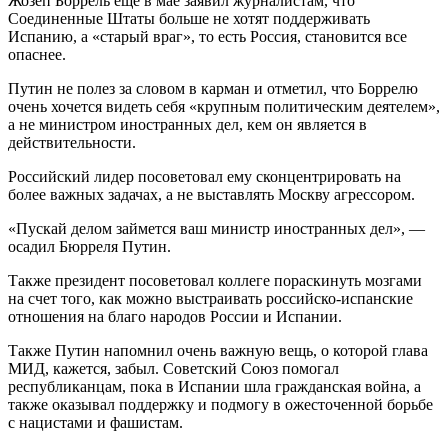
Жозеп Боррель еще в мае заявил журналистам, что
Соединенные Штаты больше не хотят поддерживать
Испанию, а «старый враг», то есть Россия, становится все
опаснее.
Путин не полез за словом в карман и отметил, что Боррелю
очень хочется видеть себя «крупным политическим деятелем»,
а не министром иностранных дел, кем он является в
действительности.
Российский лидер посоветовал ему сконцентрировать на
более важных задачах, а не выставлять Москву агрессором.
«Пускай делом займется ваш министр иностранных дел», —
осадил Бюрреля Путин.
Также президент посоветовал коллеге пораскинуть мозгами
на счет того, как можно выстраивать российско-испанские
отношения на благо народов России и Испании.
Также Путин напомнил очень важную вещь, о которой глава
МИД, кажется, забыл. Советский Союз помогал
республиканцам, пока в Испании шла гражданская война, а
также оказывал поддержку и подмогу в ожесточенной борьбе
с нацистами и фашистам.