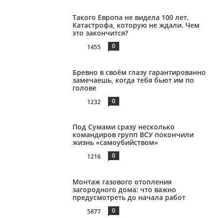
Такого Европа не видела 100 лет.
Катастрофа, которую не ждали. Чем
это закончится?
0
1455
Бревно в своём глазу гарантированно
замечаешь, когда тебя бьют им по
голове
0
1232
Под Сумами сразу несколько
командиров групп ВСУ покончили
жизнь «самоубийством»
0
1216
Монтаж газового отопления
загородного дома: что важно
предусмотреть до начала работ
0
5877