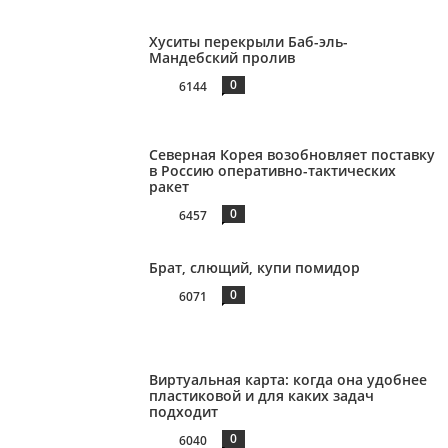
Хуситы перекрыли Баб-эль-
Мандебский пролив
0
6144
Северная Корея возобновляет поставку
в Россию оперативно-тактических
ракет
0
6457
Брат, слющий, купи помидор
0
6071
Виртуальная карта: когда она удобнее
пластиковой и для каких задач
подходит
0
6040