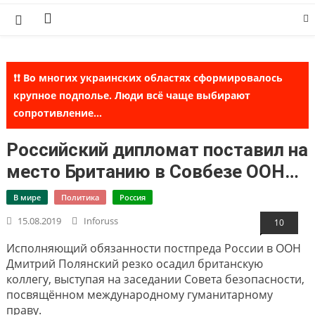
Skip
to
content
❗❗ Во многих украинских областях сформировалось
крупное подполье. Люди всё чаще выбирают
сопротивление...
Российский дипломат поставил на
место Британию в Совбезе ООН…
В мире
Политика
Россия
15.08.2019
Inforuss
10
Исполняющий обязанности постпреда России в ООН
Дмитрий Полянский резко осадил британскую
коллегу, выступая на заседании Совета безопасности,
посвящённом международному гуманитарному
праву.