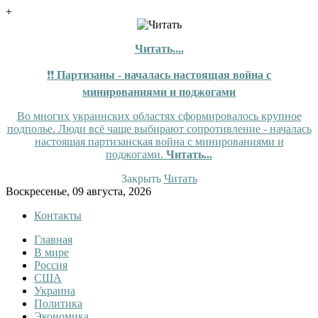
+
Читать....
❗❗
Партизаны - началась настоящая война с
минированиями и поджогами
Во многих украинских областях сформировалось крупное
подполье. Люди всё чаще выбирают сопротивление - началась
настоящая партизанская война с минированиями и
поджогами.
Читать...
Закрыть
Читать
Skip
Воскресенье, 09 августа, 2026
to
Контакты
content
Главная
InfoRuss
InfoRuss — Новости
В мире
Россия
США
Украина
Политика
Экономика