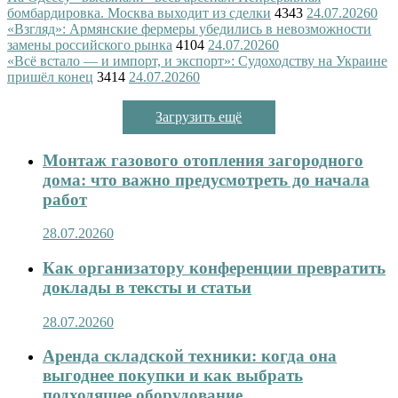
бомбардировка. Москва выходит из сделки
4343
24.07.2026
0
«Взгляд»: Армянские фермеры убедились в невозможности
замены российского рынка
4104
24.07.2026
0
«Всё встало — и импорт, и экспорт»: Судоходству на Украине
пришёл конец
3414
24.07.2026
0
Загрузить ещё
Монтаж газового отопления загородного
дома: что важно предусмотреть до начала
работ
28.07.2026
0
Как организатору конференции превратить
доклады в тексты и статьи
28.07.2026
0
Аренда складской техники: когда она
выгоднее покупки и как выбрать
подходящее оборудование