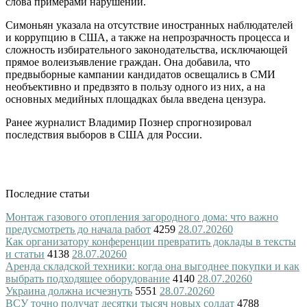
слова примерами нарушений.
Симоньян указала на отсутствие иностранных наблюдателей
и коррупцию в США, а также на непрозрачность процесса и
сложность избирательного законодательства, исключающей
прямое волеизъявление граждан. Она добавила, что
предвыборные кампании кандидатов освещались в СМИ
необъективно и предвзято в пользу одного из них, а на
основных медийных площадках была введена цензура.
Ранее журналист Владимир Познер спрогнозировал
последствия выборов в США для России.
Последние статьи
Монтаж газового отопления загородного дома: что важно
предусмотреть до начала работ
4259
28.07.2026
0
Как организатору конференции превратить доклады в тексты
и статьи
4138
28.07.2026
0
Аренда складской техники: когда она выгоднее покупки и как
выбрать подходящее оборудование
4140
28.07.2026
0
Украина должна исчезнуть
5551
28.07.2026
0
ВСУ точно получат десятки тысяч новых солдат
4788