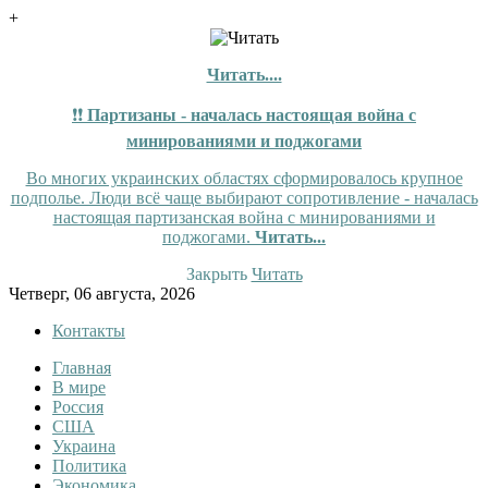
+
Читать....
❗❗
Партизаны - началась настоящая война с
минированиями и поджогами
Во многих украинских областях сформировалось крупное
подполье. Люди всё чаще выбирают сопротивление - началась
настоящая партизанская война с минированиями и
поджогами.
Читать...
Закрыть
Читать
Skip
Четверг, 06 августа, 2026
to
Контакты
content
Главная
InfoRuss
InfoRuss — Новости
В мире
Россия
США
Украина
Политика
Экономика