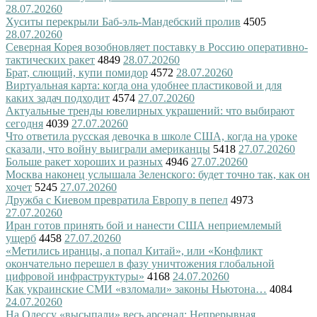
28.07.2026
0
Хуситы перекрыли Баб-эль-Мандебский пролив
4505
28.07.2026
0
Северная Корея возобновляет поставку в Россию оперативно-
тактических ракет
4849
28.07.2026
0
Брат, слющий, купи помидор
4572
28.07.2026
0
Виртуальная карта: когда она удобнее пластиковой и для
каких задач подходит
4574
27.07.2026
0
Актуальные тренды ювелирных украшений: что выбирают
сегодня
4039
27.07.2026
0
Что ответила русская девочка в школе США, когда на уроке
сказали, что войну выиграли американцы
5418
27.07.2026
0
Больше ракет хороших и разных
4946
27.07.2026
0
Москва наконец услышала Зеленского: будет точно так, как он
хочет
5245
27.07.2026
0
Дружба с Киевом превратила Европу в пепел
4973
27.07.2026
0
Иран готов принять бой и нанести США неприемлемый
ущерб
4458
27.07.2026
0
«Метились иранцы, а попал Китай», или «Конфликт
окончательно перешел в фазу уничтожения глобальной
цифровой инфраструктуры»
4168
24.07.2026
0
Как украинские СМИ «взломали» законы Ньютона…
4084
24.07.2026
0
На Одессу «высыпали» весь арсенал: Непрерывная