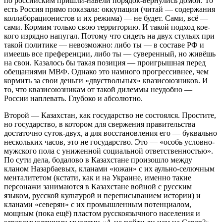
по российским пришли-навели порядок-вернулись домой. То
есть Россия прямо показала: оккупации (читай — содержания
коллаборационистов и их режима) — не будет. Сами, всё —
сами. Кормим только свою территорию. И такой подход кое-
кого изрядно напугал. Потому что сидеть на двух стульях при
такой политике — невозможно: либо ты — в составе РФ и
имеешь все преференции, либо ты — суверенный, но живёшь
на свои. Казалось бы такая позиция — проигрышная перед
обещаниями МВФ. Однако это намного прогрессивнее, чем
кормить за свои деньги «двуствольных» квазисоюзников. И
то, что квазисоюзникам от такой дилеммы неудобно —
России наплевать. Глубоко и абсолютно.
Второй — Казахстан, как государство не состоялся. Простите,
но государство, в котором для свержения правительства
достаточно суток-двух, а для восстановления его — буквально
нескольких часов, это не государство. Это — «особь условно-
мужского пола с униженной социальной ответственностью».
По сути дела, бодалово в Казахстане произошло между
кланом Назарбаевых, кланами «южан» с их аульно-селючным
менталитетом (кстати, как и на Украине, именно такие
персонажи занимаются в Казахстане войной с русским
языком, русской культурой и переписыванием истории) и
кланами «северян» с их промышленным потенциалом,
мощным (пока ещё) пластом русскоязычного населения и