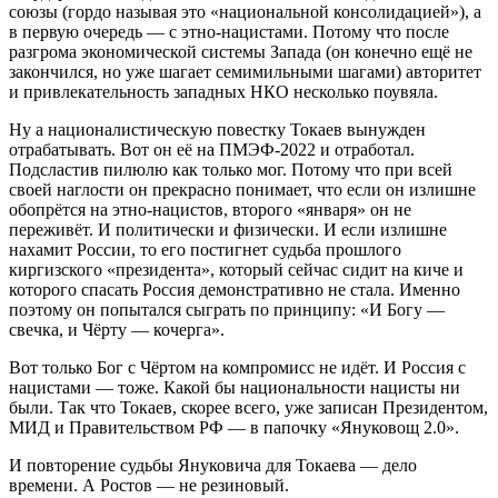
союзы (гордо называя это «национальной консолидацией»), а
в первую очередь — с этно-нацистами. Потому что после
разгрома экономической системы Запада (он конечно ещё не
закончился, но уже шагает семимильными шагами) авторитет
и привлекательность западных НКО несколько поувяла.
Ну а националистическую повестку Токаев вынужден
отрабатывать. Вот он её на ПМЭФ-2022 и отработал.
Подсластив пилюлю как только мог. Потому что при всей
своей наглости он прекрасно понимает, что если он излишне
обопрётся на этно-нацистов, второго «января» он не
переживёт. И политически и физически. И если излишне
нахамит России, то его постигнет судьба прошлого
киргизского «президента», который сейчас сидит на киче и
которого спасать Россия демонстративно не стала. Именно
поэтому он попытался сыграть по принципу: «И Богу —
свечка, и Чёрту — кочерга».
Вот только Бог с Чёртом на компромисс не идёт. И Россия с
нацистами — тоже. Какой бы национальности нацисты ни
были. Так что Токаев, скорее всего, уже записан Президентом,
МИД и Правительством РФ — в папочку «Януковощ 2.0».
И повторение судьбы Януковича для Токаева — дело
времени. А Ростов — не резиновый.