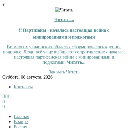
+
Читать....
❗❗
Партизаны - началась настоящая война с
минированиями и поджогами
Во многих украинских областях сформировалось крупное
подполье. Люди всё чаще выбирают сопротивление - началась
настоящая партизанская война с минированиями и
поджогами.
Читать...
Закрыть
Читать
Skip
Суббота, 08 августа, 2026
to
Контакты
content
InfoRuss
InfoRuss — Новости
Главная
В мире
Россия