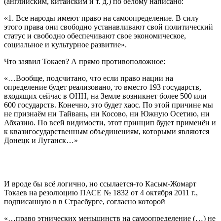
(английским, китайским и т. д.) по белому написано:
«1. Все народы имеют право на самоопределение. В силу
этого права они свободно устанавливают свой политический
статус и свободно обеспечивают свое экономическое,
социальное и культурное развитие».
Что заявил Токаев? А прямо противоположное:
«…Вообще, подсчитано, что если право нации на
определение будет реализовано, то вместо 193 государств,
входящих сейчас в ОНН, на Земле возникнет более 500 или
600 государств. Конечно, это будет хаос. По этой причине мы
не признаём ни Тайвань, ни Косово, ни Южную Осетию, ни
Абхазию. По всей видимости, этот принцип будет применён и
к квазигосударственным объединениям, которыми являются
Донецк и Луганск…»
И вроде бы всё логично, но ссылается-то Касым-Жомарт
Токаев на резолюцию ПАСЕ № 1832 от 4 октября 2011 г.,
подписанную в в Страсбурге, согласно которой
«…право этнических меньшинств на самоопределение (…) не