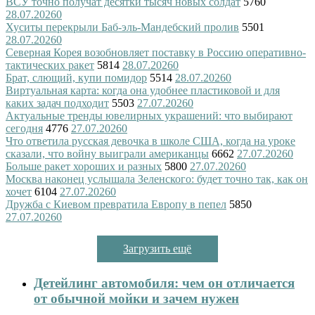
ВСУ точно получат десятки тысяч новых солдат
5760
28.07.2026
0
Хуситы перекрыли Баб-эль-Мандебский пролив
5501
28.07.2026
0
Северная Корея возобновляет поставку в Россию оперативно-
тактических ракет
5814
28.07.2026
0
Брат, слющий, купи помидор
5514
28.07.2026
0
Виртуальная карта: когда она удобнее пластиковой и для
каких задач подходит
5503
27.07.2026
0
Актуальные тренды ювелирных украшений: что выбирают
сегодня
4776
27.07.2026
0
Что ответила русская девочка в школе США, когда на уроке
сказали, что войну выиграли американцы
6662
27.07.2026
0
Больше ракет хороших и разных
5800
27.07.2026
0
Москва наконец услышала Зеленского: будет точно так, как он
хочет
6104
27.07.2026
0
Дружба с Киевом превратила Европу в пепел
5850
27.07.2026
0
Загрузить ещё
Детейлинг автомобиля: чем он отличается
от обычной мойки и зачем нужен