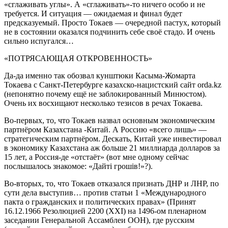
«сглаживать углы». А «сглаживать»-то ничего особо и не
требуется. И ситуация — ожидаемая и финал будет
предсказуемый. Просто Токаев — очередной пастух, который
не в состоянии оказался подчинить себе своё стадо. И очень
сильно испугался…
«ПОТРЯСАЮЩАЯ ОТКРОВЕННОСТЬ»
Да-да именно так обозвал кунштюки Касыма-Жомарта
Токаева с Санкт-Петербурге казахско-нацистский сайт orda.kz
(непонятно почему ещё не заблокированный Минюстом).
Очень их восхищают несколько тезисов в речах Токаева.
Во-первых, то, что Токаев назвал основным экономическим
партнёром Казахстана -Китай. А Россию «всего лишь» —
стратегическим партнёром. Дескать, Китай уже инвестировал
в экономику Казахстана аж больше 21 миллиарда долларов за
15 лет, а Россия-де «отстаёт» (вот мне одному сейчас
послышалось знакомое: «Дайтi грошiв!»?).
Во-вторых, то, что Токаев отказался признать ДНР и ЛНР, по
сути дела выступив… против статьи 1 «Международного
пакта о гражданских и политических правах» (Принят
16.12.1966 Резолюцией 2200 (XXI) на 1496-ом пленарном
заседании Генеральной Ассамблеи ООН), где русским