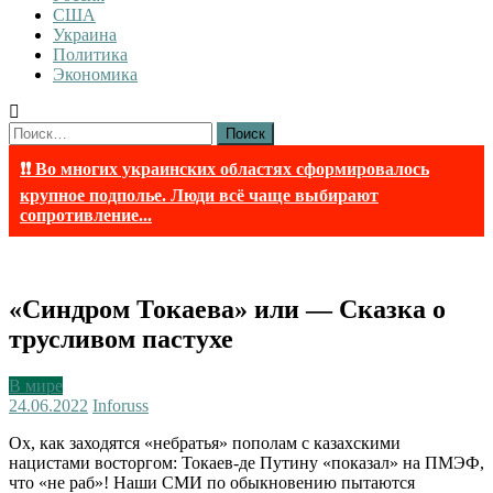
США
Украина
Политика
Экономика
Найти:
❗❗ Во многих украинских областях сформировалось
крупное подполье. Люди всё чаще выбирают
сопротивление...
«Синдром Токаева» или — Сказка о
трусливом пастухе
В мире
24.06.2022
Inforuss
Ох, как заходятся «небратья» пополам с казахскими
нацистами восторгом: Токаев-де Путину «показал» на ПМЭФ,
что «не раб»! Наши СМИ по обыкновению пытаются