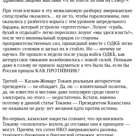
здравомыслящими мыслями «А не пойти ли нам на Север?».
При этом влезшие в эту межклановую разборку американские
спецслужбы оказались… ну не то, чтобы парализованы, они
оказались у разбитого корыта с тем уровнем запредельного
бардака, который устроили «протестуны». Лозунг «грабь,
бухай и отдыхай!» легко пересилил лозунг «мы здеся власть!»,
после чего минимальный порядок со стороны
проправительственных сил, пришедший вместе с ОДКБ легко
«размял» селюков и загнал их в стойло. Но — ничему не
научил. Не прошло и недели после ухода войск ОДКБ, как
антирусское тявкание возобновилось с новой силой. Пенькам
даже в голову не пришло задуматься: а что было бы, если бы
Россия пришла КАК ПРОТИВНИК?
Третий — Касым-Жомарт Токаев реальным авторитетом
президента — не обладает. Да, он — влиятельный политик,
да, он известен и местами даже популярен среди своего
электората, но этого — недостаточно. Кстати, именно
поэтому в данной статье Токаева — Президентом Казахстана
не называли не разу: нет желания идти против истины.
Во-первых, казахские нацисты сознают, что организовать
Токаеву «похохотать» вплоть до отставки они в принципе —
могут. Причём, тех сотен НКО американского разлива,
турецкого брожения и британской отрыжки, которые