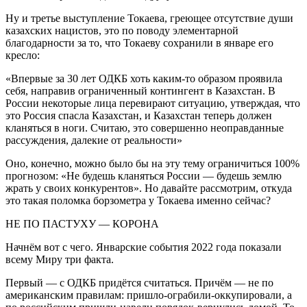
Ну и третье выступление Токаева, греющее отсутствие души
казахских нацистов, это по поводу элементарной
благодарности за то, что Токаеву сохранили в январе его
кресло:
«Впервые за 30 лет ОДКБ хоть каким-то образом проявила
себя, направив ограниченный контингент в Казахстан. В
России некоторые лица перевирают ситуацию, утверждая, что
это Россия спасла Казахстан, и Казахстан теперь должен
кланяться в ноги. Считаю, это совершенно неоправданные
рассуждения, далекие от реальности»
Оно, конечно, можно было бы на эту тему ограничиться 100%
прогнозом: «Не будешь кланяться России — будешь землю
жрать у своих конкурентов». Но давайте рассмотрим, откуда
это такая поломка борзометра у Токаева именно сейчас?
НЕ ПО ПАСТУХУ — КОРОНА
Начнём вот с чего. Январские события 2022 года показали
всему Миру три факта.
Первый — с ОДКБ придётся считаться. Причём — не по
американским правилам: пришло-ограбили-оккупировали, а