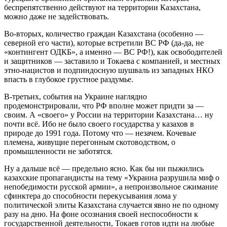
беспрепятственно действуют на территории Казахстана,
можно даже не задействовать.
Во-вторых, количество граждан Казахстана (особенно —
северной его части), которые встретили ВС РФ (да-да, не
«контингент ОДКБ», а именно — ВС РФ!), как освободителей
и защитников — заставило и Токаева с компанией, и местных
этно-нацистов и подпиндосную шушваль из западных НКО
впасть в глубокое грустное раздумье.
В-третьих, события на Украине наглядно
продемонстрировали, что РФ вполне может придти за —
своим. А «своего» у России на территории Казахстана… ну
почти всё. Ибо не было своего государства у казахов в
природе до 1991 года. Потому что — незачем. Кочевые
племена, живущие перегонным скотоводством, о
промышленности не заботятся.
Ну а дальше всё — предельно ясно. Как бы ни пыжились
казахские пропагандисты на тему «Украина разрушила миф о
непобедимости русской армии», а непроизвольное сжимание
сфинктера до способности перекусывания лома у
политической элиты Казахстана случается явно не по одному
разу на дню. На фоне осознания своей неспособности к
государственной деятельности, Токаев готов идти на любые