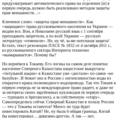
предусматривает автоматического права на отделение [и] в
первую очередь должно быть реализовано методом защиты
прав меньшинств…»
Ключевое слово: «защиты прав меньшинств». Как
«защищают» права русскоязычного населения на Украине —
видим все. Вон, в Николаеве русский язык с 1 сентября
преподавать запретили, а по всей Украине — русскую
литературу «отменили». Не, ну чё, за-ме-чательная защита!
Кстати, текст резолюции ПАСЕ № 1832 от 4 октября 2011 г.,
из русскоязычного сектора Интернета технично
«вымарывается». Почему бы?
Но вернёмся к Токаеву. Его логика на самом деле понятна:
население Северного Казахстана нацистские выкрутасы
«титульной нации» в Казахстане уже «достали» по самое «не
балуйся». И бежит оно в Россию с интенсивностью воды из
открытого крана полноводного водопровода. Так что Токаев в
первую очередь не за международное право радеет, и даже не
за интересы своих зарубежных кукловодов (в первую очередь
— турецких и британских), а за собственную «отару».
Самоопределись сейчас Северный Казахстан в пользу России
— что у Токаева останется? Много ли туда будет
инвестировать Китай? Не, ну была б общая граница, Китай
бы инвестировал… дивизию-другую. А так — нет.