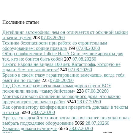
Последние статьи
Детейлинг автомобиля: чем он отличается от обычной мойки
и зачем нужен
208
07.08.2026
0
Техника безопасности при работе со строительным
оборудованием: общие правила
199
07.08.2026
0
Обзор парфюмерии Juliette Has A Gun: лучшие ароматы для
тех, кто не боится быть собой
207
07.08.2026
0
Такого Европа не видела 100 лет. Катастрофа, которую не
ждали. Чем это закончится?
240
07.08.2026
0
Бревно в своём глазу гарантированно замечаешь, когда тебя
бьют им по голове
225
07.08.2026
0
Под Сумами сразу несколько командиров групп ВСУ
покончили жизнь «самоубийством»
228
07.08.2026
0
Монтаж газового отопления загородного дома: что важно
предусмотреть до начала работ
5240
28.07.2026
0
Как организатору конференции превратить доклады в тексты
и статьи
5090
28.07.2026
0
Аренда складской техники: когда она выгоднее покупки и как
выбрать подходящее оборудование
5069
28.07.2026
0
Украина должна исчезнуть
6676
28.07.2026
0