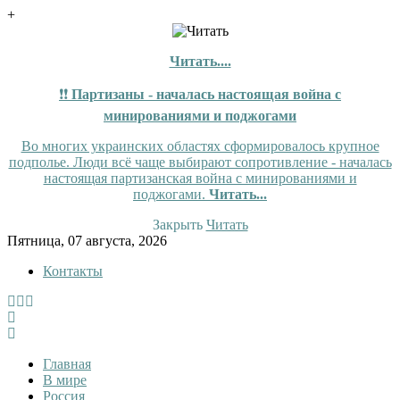
+
Читать....
❗❗
Партизаны - началась настоящая война с
минированиями и поджогами
Во многих украинских областях сформировалось крупное
подполье. Люди всё чаще выбирают сопротивление - началась
настоящая партизанская война с минированиями и
поджогами.
Читать...
Закрыть
Читать
Skip
Пятница, 07 августа, 2026
to
Контакты
content
InfoRuss
InfoRuss — Новости
Главная
В мире
Россия