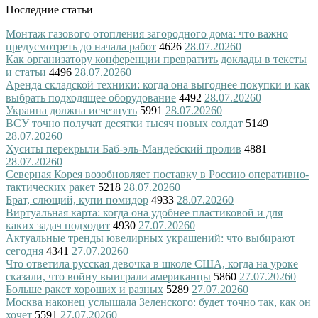
Последние статьи
Монтаж газового отопления загородного дома: что важно
предусмотреть до начала работ
4626
28.07.2026
0
Как организатору конференции превратить доклады в тексты
и статьи
4496
28.07.2026
0
Аренда складской техники: когда она выгоднее покупки и как
выбрать подходящее оборудование
4492
28.07.2026
0
Украина должна исчезнуть
5991
28.07.2026
0
ВСУ точно получат десятки тысяч новых солдат
5149
28.07.2026
0
Хуситы перекрыли Баб-эль-Мандебский пролив
4881
28.07.2026
0
Северная Корея возобновляет поставку в Россию оперативно-
тактических ракет
5218
28.07.2026
0
Брат, слющий, купи помидор
4933
28.07.2026
0
Виртуальная карта: когда она удобнее пластиковой и для
каких задач подходит
4930
27.07.2026
0
Актуальные тренды ювелирных украшений: что выбирают
сегодня
4341
27.07.2026
0
Что ответила русская девочка в школе США, когда на уроке
сказали, что войну выиграли американцы
5860
27.07.2026
0
Больше ракет хороших и разных
5289
27.07.2026
0
Москва наконец услышала Зеленского: будет точно так, как он
хочет
5591
27.07.2026
0