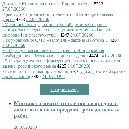
Дружба с Киевом превратила Европу в пепел
5333
27.07.2026
0
Иран готов принять бой и нанести США неприемлемый
ущерб
4763
27.07.2026
0
«Метились иранцы, а попал Китай», или «Конфликт
окончательно перешел в фазу уничтожения глобальной
цифровой инфраструктуры»
4247
24.07.2026
0
Как украинские СМИ «взломали» законы Ньютона…
4207
24.07.2026
0
На Одессу «высыпали» весь арсенал: Непрерывная
бомбардировка. Москва выходит из сделки
4474
24.07.2026
0
«Взгляд»: Армянские фермеры убедились в невозможности
замены российского рынка
4225
24.07.2026
0
«Всё встало — и импорт, и экспорт»: Судоходству на Украине
пришёл конец
3490
24.07.2026
0
Загрузить ещё
Монтаж газового отопления загородного
дома: что важно предусмотреть до начала
работ
28.07.2026
0