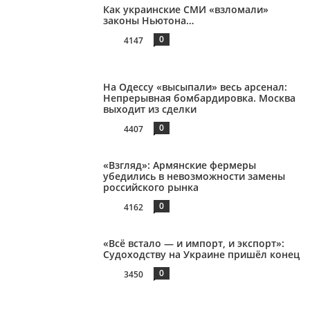
Как украинские СМИ «взломали»
законы Ньютона…
0
4147
На Одессу «высыпали» весь арсенал:
Непрерывная бомбардировка. Москва
выходит из сделки
0
4407
«Взгляд»: Армянские фермеры
убедились в невозможности замены
российского рынка
0
4162
«Всё встало — и импорт, и экспорт»:
Судоходству на Украине пришёл конец
0
3450