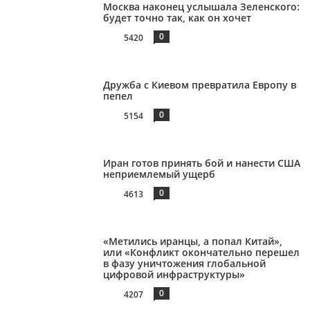
Москва наконец услышала Зеленского:
будет точно так, как он хочет
0
5420
Дружба с Киевом превратила Европу в
пепел
0
5154
Иран готов принять бой и нанести США
неприемлемый ущерб
0
4613
«Метились иранцы, а попал Китай»,
или «Конфликт окончательно перешел
в фазу уничтожения глобальной
цифровой инфраструктуры»
0
4207