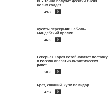
ВСУ точно получат десятки тысяч
новых солдат
0
4972
Хуситы перекрыли Баб-эль-
Мандебский пролив
0
4695
Северная Корея возобновляет поставку
в Россию оперативно-тактических
ракет
0
5036
Брат, слющий, купи помидор
0
4757