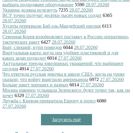
выбрать подходящее оборудование
5590
28.07.2026
0
Украина должна исчезнуть
7235
28.07.2026
0
ВСУ точно получат десятки тысяч новых солдат
6365
28.07.2026
0
Хуситы перекрыли Баб-эль-Мандебский пролив
6113
28.07.2026
0
Северная Корея возобновляет поставку в Россию оперативно-
тактических ракет
6427
28.07.2026
0
Брат, слющий, купи помидор
6044
28.07.2026
0
Виртуальная карта: когда она удобнее пластиковой и для
каких задач подходит
6014
27.07.2026
0
Актуальные тренды ювелирных украшений: что выбирают
сегодня
4914
27.07.2026
0
Что ответила русская девочка в школе США, когда на уроке
сказали, что войну выиграли американцы
6972
27.07.2026
0
Больше ракет хороших и разных
6014
27.07.2026
0
Москва наконец услышала Зеленского: будет точно так, как он
хочет
6329
27.07.2026
0
Дружба с Киевом превратила Европу в пепел
6080
27.07.2026
0
Загрузить ещё