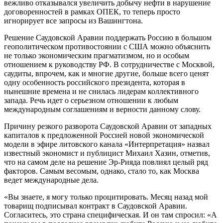
вежливо отказывался увеличить добычу нефти в нарушение
договоренностей в рамках ОПЕК, то теперь просто
игнорирует все запросы из Вашингтона.
Решение Саудовской Аравии поддержать Россию в большом
геополитическом противостоянии с США можно объяснить
не только экономическим прагматизмом, но и особым
отношением к руководству РФ. В сотрудничестве с Москвой,
саудиты, впрочем, как и многие другие, больше всего ценят
одну особенность российского президента, которая в
нынешние времена и не снилась лидерам коллективного
запада. Речь идет о серьезном отношении к любым
международным соглашениям и верности данному слову.
Причину резкого разворота Саудовской Аравии от западных
капиталов к предложенной Россией новой экономической
модели в эфире литовского канала «Интерпретация» назвал
известный экономист и публицист Михаил Хазин, отметив,
что на самом деле на решение Эр-Рияда повлиял целый ряд
факторов. Самым весомым, однако, стало то, как Москва
ведет международные дела.
«Вы знаете, я могу только процитировать. Месяц назад мой
товарищ подписывал контракт в Саудовской Аравии.
Согласитесь, это страна специфическая. И он там спросил: «А