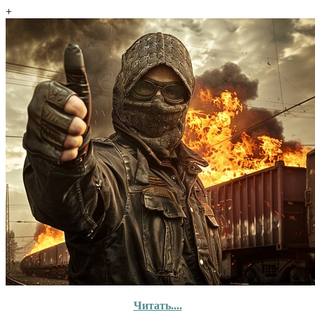
+
Читать....