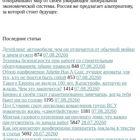
отворачивают мир от своей умирающей либеральной
экономической системы. Россия же предлагает альтернативу,
за которой стоит будущее.
Последние статьи
Детейлинг автомобиля: чем он отличается от обычной мойки
и зачем нужен
874
07.08.2026
0
Техника безопасности при работе со строительным
оборудованием: общие правила
848
07.08.2026
0
Обзор парфюмерии Juliette Has A Gun: лучшие ароматы для
тех, кто не боится быть собой
853
07.08.2026
0
Такого Европа не видела 100 лет. Катастрофа, которую не
ждали. Чем это закончится?
1414
07.08.2026
0
Бревно в своём глазу гарантированно замечаешь, когда тебя
бьют им по голове
1195
07.08.2026
0
Под Сумами сразу несколько командиров групп ВСУ
покончили жизнь «самоубийством»
1181
07.08.2026
0
Монтаж газового отопления загородного дома: что важно
предусмотреть до начала работ
5847
28.07.2026
0
Как организатору конференции превратить доклады в тексты
и статьи
5692
28.07.2026
0
Аренда складской техники: когда она выгоднее покупки и как