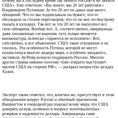
почему вы в последнее время так любите Россию и не любите
США». Ему ответили: «Вы знаете, мы 20 лет работаем с
Владимиром Путиным. За эти 20 лет он давал нам много
обещаний. Что-то мы подписывали на бумаге, что-то
обсуждали за столом переговоров, что-то он мог по-быстрому
сказать в кулуарах. Так вот за эти 20 лет он выполнил все
свои обещания. Вообще все. А, соответственно, американцы
даже письменные соглашения, чуть только меняется
конъюнктура, всячески стараются не исполнять». Вот,
собственно, и все объяснение. США такое отношение и не
снилось. Эта особенность Путина, которой не могут
похвастаться многие лидеры мира, а особенно западного,
заставила Эр-Рияд всецело поддержать Россию. Многие
другие страны именно поэтому тоже открыто выступают
против США на стороне РФ», — раскрыл непростую загадку
Хазин.
Эксперт также отметил, что, конечно же, присутствует в этом
объединении вокруг России и обычный прагматизм.
Вашингтон в очередной раз показал всему миру, что США
доверять нельзя, особенно в вопросе золотовалютных
резервов и надежности доллара. Американцы сами