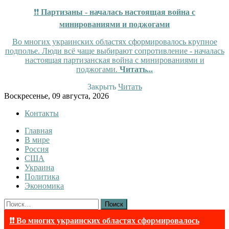
❗❗
Партизаны - началась настоящая война с
минированиями и поджогами
Во многих украинских областях сформировалось крупное
подполье. Люди всё чаще выбирают сопротивление - началась
настоящая партизанская война с минированиями и
поджогами.
Читать...
Закрыть
Читать
Skip
Воскресенье, 09 августа, 2026
to
Контакты
content
Главная
InfoRuss
InfoRuss — Новости
В мире
Россия
США
Украина
Политика
Экономика
Найти:
❗❗ Во многих украинских областях сформировалось