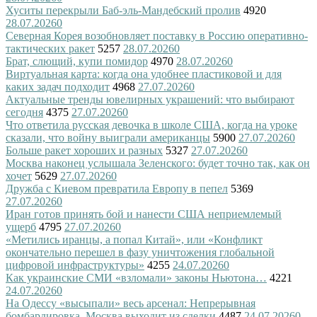
Хуситы перекрыли Баб-эль-Мандебский пролив
4920
28.07.2026
0
Северная Корея возобновляет поставку в Россию оперативно-
тактических ракет
5257
28.07.2026
0
Брат, слющий, купи помидор
4970
28.07.2026
0
Виртуальная карта: когда она удобнее пластиковой и для
каких задач подходит
4968
27.07.2026
0
Актуальные тренды ювелирных украшений: что выбирают
сегодня
4375
27.07.2026
0
Что ответила русская девочка в школе США, когда на уроке
сказали, что войну выиграли американцы
5900
27.07.2026
0
Больше ракет хороших и разных
5327
27.07.2026
0
Москва наконец услышала Зеленского: будет точно так, как он
хочет
5629
27.07.2026
0
Дружба с Киевом превратила Европу в пепел
5369
27.07.2026
0
Иран готов принять бой и нанести США неприемлемый
ущерб
4795
27.07.2026
0
«Метились иранцы, а попал Китай», или «Конфликт
окончательно перешел в фазу уничтожения глобальной
цифровой инфраструктуры»
4255
24.07.2026
0
Как украинские СМИ «взломали» законы Ньютона…
4221
24.07.2026
0
На Одессу «высыпали» весь арсенал: Непрерывная
бомбардировка. Москва выходит из сделки
4487
24.07.2026
0