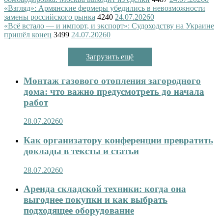
«Взгляд»: Армянские фермеры убедились в невозможности
замены российского рынка
4240
24.07.2026
0
«Всё встало — и импорт, и экспорт»: Судоходству на Украине
пришёл конец
3499
24.07.2026
0
Загрузить ещё
Монтаж газового отопления загородного
дома: что важно предусмотреть до начала
работ
28.07.2026
0
Как организатору конференции превратить
доклады в тексты и статьи
28.07.2026
0
Аренда складской техники: когда она
выгоднее покупки и как выбрать
подходящее оборудование