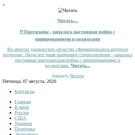
+
Читать....
❗❗
Партизаны - началась настоящая война с
минированиями и поджогами
Во многих украинских областях сформировалось крупное
подполье. Люди всё чаще выбирают сопротивление - началась
настоящая партизанская война с минированиями и
поджогами.
Читать...
Закрыть
Читать
Skip
Пятница, 07 августа, 2026
to
Контакты
content
Главная
InfoRuss
InfoRuss — Новости
В мире
Россия
США
Украина
Политика
Экономика