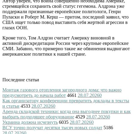
Автор уверен, что война совершенно необходима Америке,
стремящейся сохранить свой статус гегемона. Алдрэна уже
поддержали признанные европейские политологи, Генри
Пуласки и Роберт М. Керш — притом, последний заявил, что
США ищет только повод выставить себя жертвой агрессии в
глазах ООН.
Кроме того, Том Алдрэн считает Америку виновной в
активной дискредитации России через крупные европейские
СМИ. Забавно, что примерно такие же обвинения выдвигают
американские политики к нашей стране.
Последние статьи
Монтаж газового отопления загородного дома: что важно
предусмотреть до начала работ
4661
28.07.2026
0
Как организатору конференции превратить доклады в тексты
и статьи
4533
28.07.2026
0
Аренда складской техники: когда она выгоднее покупки и как
выбрать подходящее оборудование
4529
28.07.2026
0
Украина должна исчезнуть
6035
28.07.2026
0
ВСУ точно получат десятки тысяч новых солдат
5186
28.07.2026
0