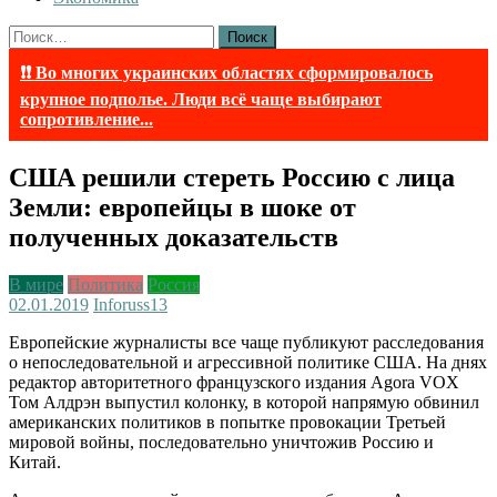
Найти:
❗❗ Во многих украинских областях сформировалось
крупное подполье. Люди всё чаще выбирают
сопротивление...
США решили стереть Россию с лица
Земли: европейцы в шоке от
полученных доказательств
В мире
Политика
Россия
02.01.2019
Inforuss
13
Европейские журналисты все чаще публикуют расследования
о непоследовательной и агрессивной политике США. На днях
редактор авторитетного французского издания Agora VOX
Том Алдрэн выпустил колонку, в которой напрямую обвинил
американских политиков в попытке провокации Третьей
мировой войны, последовательно уничтожив Россию и
Китай.