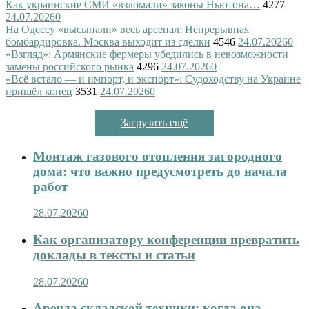
Как украинские СМИ «взломали» законы Ньютона…
4277
24.07.2026
0
На Одессу «высыпали» весь арсенал: Непрерывная
бомбардировка. Москва выходит из сделки
4546
24.07.2026
0
«Взгляд»: Армянские фермеры убедились в невозможности
замены российского рынка
4296
24.07.2026
0
«Всё встало — и импорт, и экспорт»: Судоходству на Украине
пришёл конец
3531
24.07.2026
0
Загрузить ещё
Монтаж газового отопления загородного
дома: что важно предусмотреть до начала
работ
28.07.2026
0
Как организатору конференции превратить
доклады в тексты и статьи
28.07.2026
0
Аренда складской техники: когда она