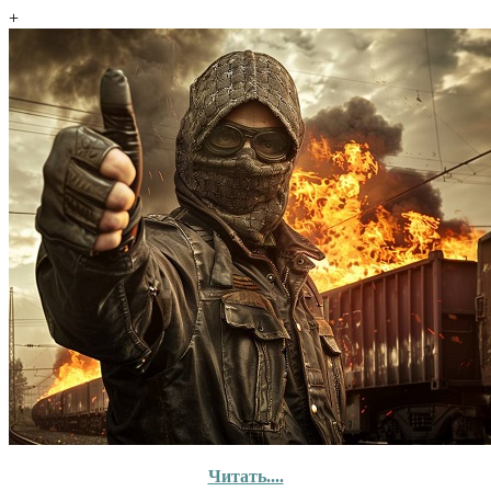
+
Читать....