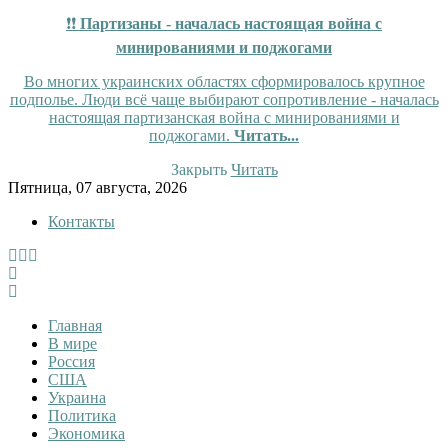
❗❗
Партизаны - началась настоящая война с
минированиями и поджогами
Во многих украинских областях сформировалось крупное
подполье. Люди всё чаще выбирают сопротивление - началась
настоящая партизанская война с минированиями и
поджогами.
Читать...
Закрыть
Читать
Skip
Пятница, 07 августа, 2026
to
Контакты
content
InfoRuss
InfoRuss — Новости
Главная
В мире
Россия
США
Украина
Политика
Экономика