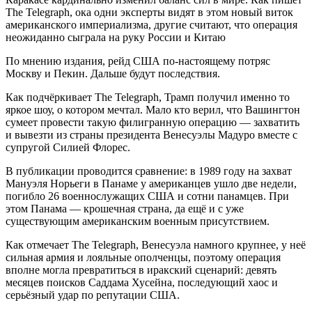
The Telegraph, ока одни эксперты видят в этом новый виток
американского империализма, другие считают, что операция
неожиданно сыграла на руку России и Китаю
По мнению издания, рейд США по-настоящему потряс
Москву и Пекин. Дальше будут последствия.
Как подчёркивает The Telegraph, Трамп получил именно то
яркое шоу, о котором мечтал. Мало кто верил, что Вашингтон
сумеет провести такую филигранную операцию — захватить
и вывезти из страны президента Венесуэлы Мадуро вместе с
супругой Силией Флорес.
В публикации проводится сравнение: в 1989 году на захват
Мануэля Норьеги в Панаме у американцев ушло две недели,
погибло 26 военнослужащих США и сотни панамцев. При
этом Панама — крошечная страна, да ещё и с уже
существующим американским военным присутствием.
Как отмечает The Telegraph, Венесуэла намного крупнее, у неё
сильная армия и лояльные ополченцы, поэтому операция
вполне могла превратиться в иракский сценарий: девять
месяцев поисков Саддама Хусейна, последующий хаос и
серьёзный удар по репутации США.