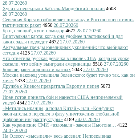
28.07.2026
0
Хуситы перекрыли Баб-эль-Мандебский пролив
4608
28.07.2026
0
Северная Корея возобновляет поставку в Россию оперативно-
тактических ракет
4950
28.07.2026
0
Брат, слющий, купи помидор
4672
28.07.2026
0
Виртуальная карта: когда она удобнее пластиковой и для
каких задач подходит
4672
27.07.2026
0
Актуальные тренды ювелирных украшений: что выбирают
сегодня
4125
27.07.2026
0
Что ответила русская девочка в школе США, когда на уроке
сказали, что войну выиграли американцы
5518
27.07.2026
0
Больше ракет хороших и разных
5043
27.07.2026
0
Москва наконец услышала Зеленского: будет точно так, как он
хочет
5338
27.07.2026
0
Дружба с Киевом превратила Европу в пепел
5073
27.07.2026
0
Иран готов принять бой и нанести США неприемлемый
ущерб
4542
27.07.2026
0
«Метились иранцы, а попал Китай», или «Конфликт
окончательно перешел в фазу уничтожения глобальной
цифровой инфраструктуры»
4189
24.07.2026
0
Как украинские СМИ «взломали» законы Ньютона…
4122
24.07.2026
0
На Одессу «высыпали» весь арсенал: Непрерывная