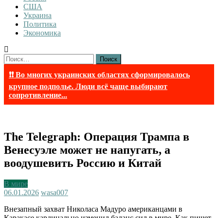
США
Украина
Политика
Экономика
Найти:
❗❗ Во многих украинских областях сформировалось
крупное подполье. Люди всё чаще выбирают
сопротивление...
The Telegraph: Операция Трампа в
Венесуэле может не напугать, а
воодушевить Россию и Китай
В мире
06.01.2026
wasa007
Внезапный захват Николаса Мадуро американцами в
Каракасе кардинально изменил баланс сил в мире. Как пишет