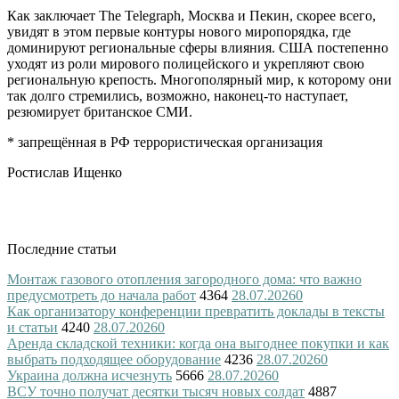
Как заключает The Telegraph, Москва и Пекин, скорее всего,
увидят в этом первые контуры нового миропорядка, где
доминируют региональные сферы влияния. США постепенно
уходят из роли мирового полицейского и укрепляют свою
региональную крепость. Многополярный мир, к которому они
так долго стремились, возможно, наконец-то наступает,
резюмирует британское СМИ.
* запрещённая в РФ террористическая организация
Ростислав Ищенко
Последние статьи
Монтаж газового отопления загородного дома: что важно
предусмотреть до начала работ
4364
28.07.2026
0
Как организатору конференции превратить доклады в тексты
и статьи
4240
28.07.2026
0
Аренда складской техники: когда она выгоднее покупки и как
выбрать подходящее оборудование
4236
28.07.2026
0
Украина должна исчезнуть
5666
28.07.2026
0
ВСУ точно получат десятки тысяч новых солдат
4887