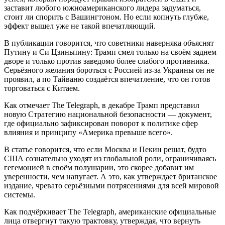
заставит любого южноамериканского лидера задуматься,
стоит ли спорить с Вашингтоном. Но если копнуть глубже,
эффект вышел уже не такой впечатляющий.
В публикации говорится, что советники наверняка объяснят
Путину и Си Цзиньпину: Трамп смел только на своём заднем
дворе и только против заведомо более слабого противника.
Серьёзного желания бороться с Россией из-за Украины он не
проявил, а по Тайваню создаётся впечатление, что он готов
торговаться с Китаем.
Как отмечает The Telegraph, в декабре Трамп представил
новую Стратегию национальной безопасности — документ,
где официально зафиксирован поворот к политике сфер
влияния и принципу «Америка превыше всего».
В статье говорится, что если Москва и Пекин решат, будто
США сознательно уходят из глобальной роли, ограничиваясь
гегемонией в своём полушарии, это скорее добавит им
уверенности, чем напугает. А это, как утверждает британское
издание, чревато серьёзными потрясениями для всей мировой
системы.
Как подчёркивает The Telegraph, американские официальные
лица отвергнут такую трактовку, утверждая, что вернуть