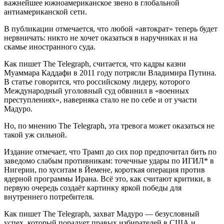
важнейшее южноамериканское звено в глобальной
антиамериканской сети.
В публикации отмечается, что любой «автократ» теперь будет
нервничать: никто не хочет оказаться в наручниках и на
скамье иностранного суда.
Как пишет The Telegraph, считается, что кадры казни
Муаммара Каддафи в 2011 году потрясли Владимира Путина.
В статье говорится, что российскому лидеру, которого
Международный уголовный суд обвинил в «военных
преступлениях», наверняка стало не по себе и от участи
Мадуро.
Но, по мнению The Telegraph, эта тревога может оказаться не
такой уж сильной.
Издание отмечает, что Трамп до сих пор предпочитал бить по
заведомо слабым противникам: точечные удары по ИГИЛ* в
Нигерии, по хуситам в Йемене, короткая операция против
ядерной программы Ирана. Всё это, как считают критики, в
первую очередь создаёт картинку яркой победы для
внутреннего потребителя.
Как пишет The Telegraph, захват Мадуро — безусловный
успех, который порадует правых избирателей в США и