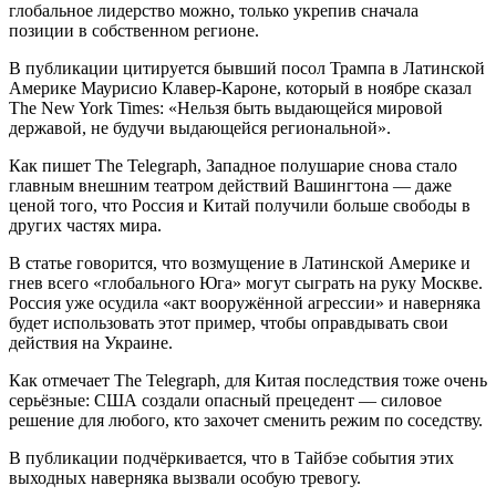
глобальное лидерство можно, только укрепив сначала
позиции в собственном регионе.
В публикации цитируется бывший посол Трампа в Латинской
Америке Маурисио Клавер-Кароне, который в ноябре сказал
The New York Times: «Нельзя быть выдающейся мировой
державой, не будучи выдающейся региональной».
Как пишет The Telegraph, Западное полушарие снова стало
главным внешним театром действий Вашингтона — даже
ценой того, что Россия и Китай получили больше свободы в
других частях мира.
В статье говорится, что возмущение в Латинской Америке и
гнев всего «глобального Юга» могут сыграть на руку Москве.
Россия уже осудила «акт вооружённой агрессии» и наверняка
будет использовать этот пример, чтобы оправдывать свои
действия на Украине.
Как отмечает The Telegraph, для Китая последствия тоже очень
серьёзные: США создали опасный прецедент — силовое
решение для любого, кто захочет сменить режим по соседству.
В публикации подчёркивается, что в Тайбэе события этих
выходных наверняка вызвали особую тревогу.