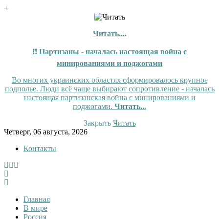
+
Читать....
❗❗
Партизаны - началась настоящая война с
минированиями и поджогами
Во многих украинских областях сформировалось крупное
подполье. Люди всё чаще выбирают сопротивление - началась
настоящая партизанская война с минированиями и
поджогами.
Читать...
Закрыть
Читать
Skip
Четверг, 06 августа, 2026
to
Контакты
content
InfoRuss
InfoRuss — Новости
Главная
В мире
Россия