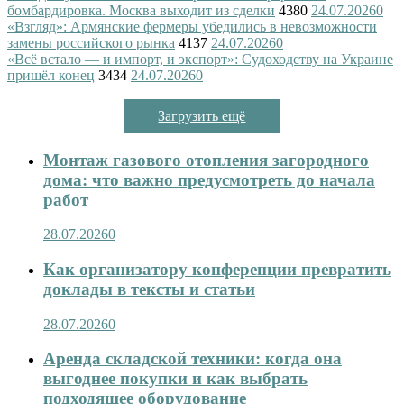
бомбардировка. Москва выходит из сделки
4380
24.07.2026
0
«Взгляд»: Армянские фермеры убедились в невозможности
замены российского рынка
4137
24.07.2026
0
«Всё встало — и импорт, и экспорт»: Судоходству на Украине
пришёл конец
3434
24.07.2026
0
Загрузить ещё
Монтаж газового отопления загородного
дома: что важно предусмотреть до начала
работ
28.07.2026
0
Как организатору конференции превратить
доклады в тексты и статьи
28.07.2026
0
Аренда складской техники: когда она
выгоднее покупки и как выбрать
подходящее оборудование