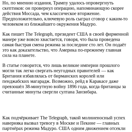
Но, по мнению издания, Трампу удалось опровергнуть
скептиков: он провернул операцию, напоминающую скорее
действия Моссада, чем классическое вторжение.
Предположительно, ключевую роль сыграл сговор с каким-то
человеком из ближайшего окружения Мадуро.
Как пишет The Telegraph, президент США в своей фирменной
манере уже вовсю хвастается, говоря, что была проведена
самая быстрая смена режима за последние сто лет. Он подаёт
это как доказательство, что Америка по-прежнему главная
сила на планете.
В статье говорится, что лишь великие империи прошлого
могли так легко свергать неугодных правителей — как
Британия избавлялась от бирманских королей или
пенджабских магарадж. Возможно, рейд в Каракасе даже
превзошёл 38-минутную войну 1896 года, когда британцы за
считанные минуты свергли султана Занзибара.
Как подчёркивает The Telegraph, такой молниеносный успех
наверняка вызвал тревогу в Москве и Пекине — главных
партнёрах режима Мадуро. США одним движением отсекли