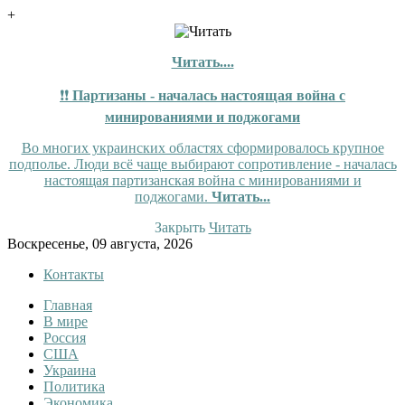
+
Читать....
❗❗
Партизаны - началась настоящая война с
минированиями и поджогами
Во многих украинских областях сформировалось крупное
подполье. Люди всё чаще выбирают сопротивление - началась
настоящая партизанская война с минированиями и
поджогами.
Читать...
Закрыть
Читать
Skip
Воскресенье, 09 августа, 2026
to
Контакты
content
Главная
InfoRuss
InfoRuss — Новости
В мире
Россия
США
Украина
Политика
Экономика