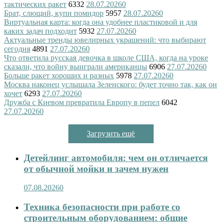
тактических ракет
6332
28.07.2026
0
Брат, слющий, купи помидор
5957
28.07.2026
0
Виртуальная карта: когда она удобнее пластиковой и для
каких задач подходит
5932
27.07.2026
0
Актуальные тренды ювелирных украшений: что выбирают
сегодня
4891
27.07.2026
0
Что ответила русская девочка в школе США, когда на уроке
сказали, что войну выиграли американцы
6906
27.07.2026
0
Больше ракет хороших и разных
5978
27.07.2026
0
Москва наконец услышала Зеленского: будет точно так, как он
хочет
6293
27.07.2026
0
Дружба с Киевом превратила Европу в пепел
6042
27.07.2026
0
Загрузить ещё
Детейлинг автомобиля: чем он отличается
от обычной мойки и зачем нужен
07.08.2026
0
Техника безопасности при работе со
строительным оборудованием: общие