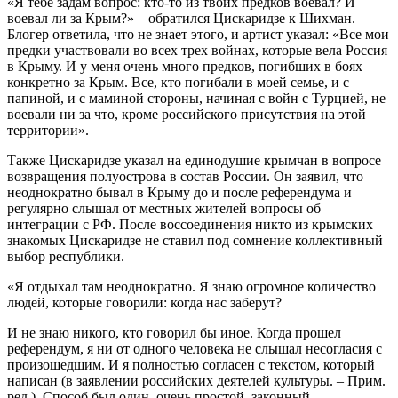
«Я тебе задам вопрос: кто-то из твоих предков воевал? И
воевал ли за Крым?» – обратился Цискаридзе к Шихман.
Блогер ответила, что не знает этого, и артист указал: «Все мои
предки участвовали во всех трех войнах, которые вела Россия
в Крыму. И у меня очень много предков, погибших в боях
конкретно за Крым. Все, кто погибали в моей семье, и с
папиной, и с маминой стороны, начиная с войн с Турцией, не
воевали ни за что, кроме российского присутствия на этой
территории».
Также Цискаридзе указал на единодушие крымчан в вопросе
возвращения полуострова в состав России. Он заявил, что
неоднократно бывал в Крыму до и после референдума и
регулярно слышал от местных жителей вопросы об
интеграции с РФ. После воссоединения никто из крымских
знакомых Цискаридзе не ставил под сомнение коллективный
выбор республики.
«Я отдыхал там неоднократно. Я знаю огромное количество
людей, которые говорили: когда нас заберут?
И не знаю никого, кто говорил бы иное. Когда прошел
референдум, я ни от одного человека не слышал несогласия с
произошедшим. И я полностью согласен с текстом, который
написан (в заявлении российских деятелей культуры. – Прим.
ред.). Способ был один, очень простой, законный –