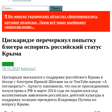
Найти:
❗❗ Во многих украинских областях сформировалось
крупное подполье. Люди всё чаще выбирают
сопротивление...
Цискаридзе перечеркнул попытку
блогера оспорить российский статус
Крыма
Россия
16.11.2020
Inforuss
3
Цискаридзе высказался о поддержке российского Крыма в
беседе с блогером Ириной Шихман на ее YouTube-канале «А
поговорить?». Артисту напомнили, что после присоединения
полуострова к РФ в марте 2014 года он подписался под
коллективным заявлением российских деятелей культуры в
поддержку позиции президента Владимира Путина по
вопросу Крыма.