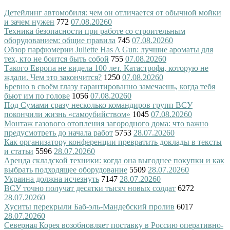
Детейлинг автомобиля: чем он отличается от обычной мойки
и зачем нужен
772
07.08.2026
0
Техника безопасности при работе со строительным
оборудованием: общие правила
745
07.08.2026
0
Обзор парфюмерии Juliette Has A Gun: лучшие ароматы для
тех, кто не боится быть собой
755
07.08.2026
0
Такого Европа не видела 100 лет. Катастрофа, которую не
ждали. Чем это закончится?
1250
07.08.2026
0
Бревно в своём глазу гарантированно замечаешь, когда тебя
бьют им по голове
1056
07.08.2026
0
Под Сумами сразу несколько командиров групп ВСУ
покончили жизнь «самоубийством»
1045
07.08.2026
0
Монтаж газового отопления загородного дома: что важно
предусмотреть до начала работ
5753
28.07.2026
0
Как организатору конференции превратить доклады в тексты
и статьи
5596
28.07.2026
0
Аренда складской техники: когда она выгоднее покупки и как
выбрать подходящее оборудование
5509
28.07.2026
0
Украина должна исчезнуть
7147
28.07.2026
0
ВСУ точно получат десятки тысяч новых солдат
6272
28.07.2026
0
Хуситы перекрыли Баб-эль-Мандебский пролив
6017
28.07.2026
0
Северная Корея возобновляет поставку в Россию оперативно-