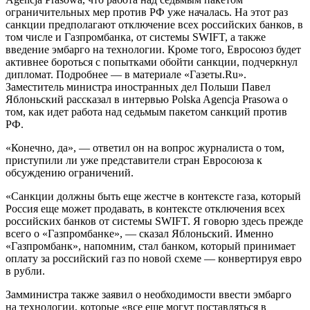
ограничительных мер против РФ уже началась. На этот раз
санкции предполагают отключение всех российских банков, в
том числе и Газпромбанка, от системы SWIFT, а также
введение эмбарго на технологии. Кроме того, Евросоюз будет
активнее бороться с попытками обойти санкции, подчеркнул
дипломат. Подробнее — в материале «Газеты.Ru».
Заместитель министра иностранных дел Польши Павел
Яблоньский рассказал в интервью Polska Agencja Prasowa о
том, как идет работа над седьмым пакетом санкций против
РФ.
«Конечно, да», — ответил он на вопрос журналиста о том,
приступили ли уже представители стран Евросоюза к
обсуждению ограничений.
«Санкции должны быть еще жестче в контексте газа, который
Россия еще может продавать, в контексте отключения всех
российских банков от системы SWIFT. Я говорю здесь прежде
всего о «Газпромбанке», — сказал Яблоньский. Именно
«Газпромбанк», напомним, стал банком, который принимает
оплату за российский газ по новой схеме — конвертируя евро
в рубли.
Замминистра также заявил о необходимости ввести эмбарго
на технологии, которые «все еще могут поставляться в