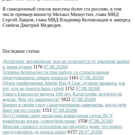
В санкционный список внесены более ста россиян, в том
числе премьер-министр Михаил Мишустин, глава МИД
Сергей Лавров, глава МВД Владимир Колокольцев и зампред
Совбеза Дмитрий Медведев.
Последние статьи
Детейлинг автомобиля: чем он отличается от обычной мойки
и зачем нужен
1176
07.08.2026
0
Техника безопасности при работе со строительным
оборудованием: общие правила
1161
07.08.2026
0
Обзор парфюмерии Juliette Has A Gun: лучшие ароматы для
тех, кто не боится быть собой
1152
07.08.2026
0
Такого Европа не видела 100 лет. Катастрофа, которую не
ждали. Чем это закончится?
1822
07.08.2026
0
Бревно в своём глазу гарантированно замечаешь, когда тебя
бьют им по голове
1551
07.08.2026
0
Под Сумами сразу несколько командиров групп ВСУ
покончили жизнь «самоубийством»
1558
07.08.2026
0
Монтаж газового отопления загородного дома: что важно
предусмотреть до начала работ
6157
28.07.2026
0