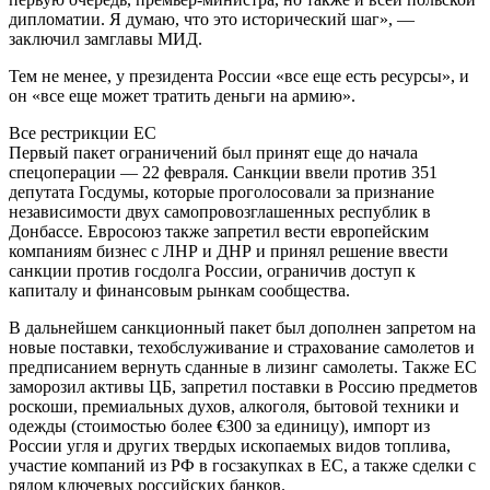
дипломатии. Я думаю, что это исторический шаг», —
заключил замглавы МИД.
Тем не менее, у президента России «все еще есть ресурсы», и
он «все еще может тратить деньги на армию».
Все рестрикции ЕС
Первый пакет ограничений был принят еще до начала
спецоперации — 22 февраля. Санкции ввели против 351
депутата Госдумы, которые проголосовали за признание
независимости двух самопровозглашенных республик в
Донбассе. Евросоюз также запретил вести европейским
компаниям бизнес с ЛНР и ДНР и принял решение ввести
санкции против госдолга России, ограничив доступ к
капиталу и финансовым рынкам сообщества.
В дальнейшем санкционный пакет был дополнен запретом на
новые поставки, техобслуживание и страхование самолетов и
предписанием вернуть сданные в лизинг самолеты. Также ЕС
заморозил активы ЦБ, запретил поставки в Россию предметов
роскоши, премиальных духов, алкоголя, бытовой техники и
одежды (стоимостью более €300 за единицу), импорт из
России угля и других твердых ископаемых видов топлива,
участие компаний из РФ в госзакупках в ЕС, а также сделки с
рядом ключевых российских банков.