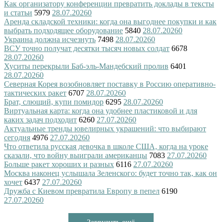
Как организатору конференции превратить доклады в тексты
и статьи
5979
28.07.2026
0
Аренда складской техники: когда она выгоднее покупки и как
выбрать подходящее оборудование
5840
28.07.2026
0
Украина должна исчезнуть
7498
28.07.2026
0
ВСУ точно получат десятки тысяч новых солдат
6678
28.07.2026
0
Хуситы перекрыли Баб-эль-Мандебский пролив
6401
28.07.2026
0
Северная Корея возобновляет поставку в Россию оперативно-
тактических ракет
6707
28.07.2026
0
Брат, слющий, купи помидор
6295
28.07.2026
0
Виртуальная карта: когда она удобнее пластиковой и для
каких задач подходит
6260
27.07.2026
0
Актуальные тренды ювелирных украшений: что выбирают
сегодня
4976
27.07.2026
0
Что ответила русская девочка в школе США, когда на уроке
сказали, что войну выиграли американцы
7083
27.07.2026
0
Больше ракет хороших и разных
6116
27.07.2026
0
Москва наконец услышала Зеленского: будет точно так, как он
хочет
6437
27.07.2026
0
Дружба с Киевом превратила Европу в пепел
6190
27.07.2026
0