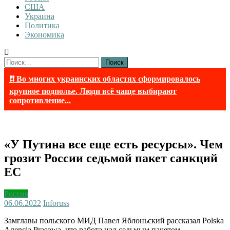
США
Украина
Политика
Экономика
Найти:
❗❗ Во многих украинских областях сформировалось
крупное подполье. Люди всё чаще выбирают
сопротивление...
«У Путина все еще есть ресурсы». Чем
грозит России седьмой пакет санкций
ЕС
Россия
06.06.2022
Inforuss
Замглавы польского МИД Павел Яблоньский рассказал Polska
Agencja Prasowa, что работа над седьмым пакетом