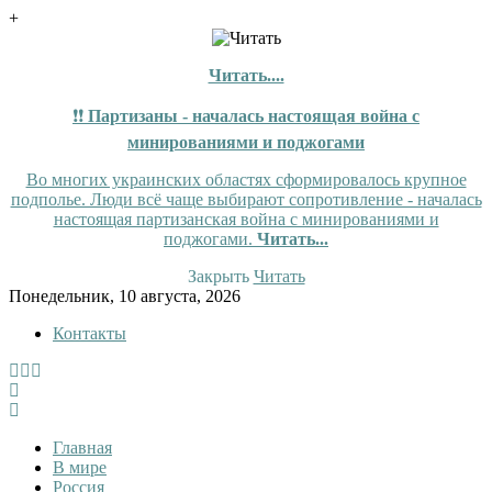
+
Читать....
❗❗
Партизаны - началась настоящая война с
минированиями и поджогами
Во многих украинских областях сформировалось крупное
подполье. Люди всё чаще выбирают сопротивление - началась
настоящая партизанская война с минированиями и
поджогами.
Читать...
Закрыть
Читать
Skip
Понедельник, 10 августа, 2026
to
Контакты
content
InfoRuss
InfoRuss — Новости
Главная
В мире
Россия