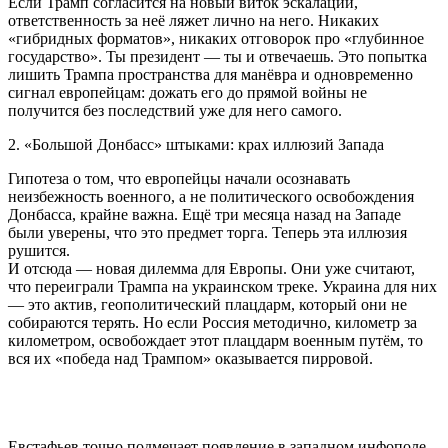
Если Трамп согласится на новый виток эскалации,
ответственность за неё ляжет лично на него. Никаких
«гибридных форматов», никаких отговорок про «глубинное
государство». Ты президент — ты и отвечаешь. Это попытка
лишить Трампа пространства для манёвра и одновременно
сигнал европейцам: дожать его до прямой войны не
получится без последствий уже для него самого.
2. «Большой Донбасс» штыками: крах иллюзий Запада
Гипотеза о том, что европейцы начали осознавать
неизбежность военного, а не политического освобождения
Донбасса, крайне важна. Ещё три месяца назад на Западе
были уверены, что это предмет торга. Теперь эта иллюзия
рушится.
И отсюда — новая дилемма для Европы. Они уже считают,
что переиграли Трампа на украинском треке. Украина для них
— это актив, геополитический плацдарм, который они не
собираются терять. Но если Россия методично, километр за
километром, освобождает этот плацдарм военным путём, то
вся их «победа над Трампом» оказывается пирровой.
Евстафьев точно подмечает появление в западном инфополе