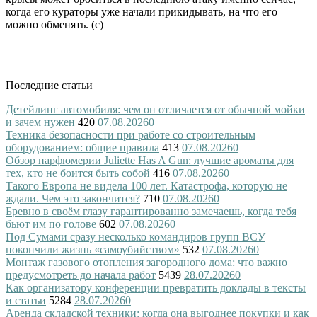
когда его кураторы уже начали прикидывать, на что его
можно обменять. (с)
Последние статьи
Детейлинг автомобиля: чем он отличается от обычной мойки
и зачем нужен
420
07.08.2026
0
Техника безопасности при работе со строительным
оборудованием: общие правила
413
07.08.2026
0
Обзор парфюмерии Juliette Has A Gun: лучшие ароматы для
тех, кто не боится быть собой
416
07.08.2026
0
Такого Европа не видела 100 лет. Катастрофа, которую не
ждали. Чем это закончится?
710
07.08.2026
0
Бревно в своём глазу гарантированно замечаешь, когда тебя
бьют им по голове
602
07.08.2026
0
Под Сумами сразу несколько командиров групп ВСУ
покончили жизнь «самоубийством»
532
07.08.2026
0
Монтаж газового отопления загородного дома: что важно
предусмотреть до начала работ
5439
28.07.2026
0
Как организатору конференции превратить доклады в тексты
и статьи
5284
28.07.2026
0
Аренда складской техники: когда она выгоднее покупки и как