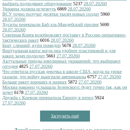
выбрать подходящее оборудование
5237
28.07.2026
0
Украина должна исчезнуть
6869
28.07.2026
0
ВСУ точно получат десятки тысяч новых солдат
5960
28.07.2026
0
Хуситы перекрыли Баб-эль-Мандебский пролив
5690
28.07.2026
0
Северная Корея возобновляет поставку в Россию оперативно-
тактических ракет
6016
28.07.2026
0
Брат, слющий, купи помидор
5678
28.07.2026
0
Виртуальная карта: когда она удобнее пластиковой и для
каких задач подходит
5661
27.07.2026
0
Актуальные тренды ювелирных украшений: что выбирают
сегодня
4825
27.07.2026
0
Что ответила русская девочка в школе США, когда на уроке
сказали, что войну выиграли американцы
6757
27.07.2026
0
Больше ракет хороших и разных
5872
27.07.2026
0
Москва наконец услышала Зеленского: будет точно так, как он
хочет
6178
27.07.2026
0
Дружба с Киевом превратила Европу в пепел
5924
27.07.2026
0
Загрузить ещё