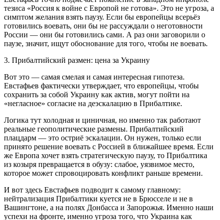
тезиса «Россия к войне с Европой не готова». Это не угроза, а
симптом желания взять паузу. Если бы европейцы всерьёз
готовились воевать, они бы не рассуждали о неготовности
России — они бы готовились сами. А раз они заговорили о
паузе, значит, ищут обоснование для того, чтобы не воевать.
3. Прибалтийский размен: цена за Украину
Вот это — самая смелая и самая интересная гипотеза.
Евстафьев фактически утверждает, что европейцы, чтобы
сохранить за собой Украину как актив, могут пойти на
«негласное» согласие на деэскалацию в Прибалтике.
Логика тут холодная и циничная, но именно так работают
реальные геополитические размены. Прибалтийский
плацдарм — это остриё эскалации. Он нужен, только если
принято решение воевать с Россией в ближайшее время. Если
же Европа хочет взять стратегическую паузу, то Прибалтика
из козыря превращается в обузу: слабое, уязвимое место,
которое может спровоцировать конфликт раньше времени.
И вот здесь Евстафьев подводит к самому главному:
нейтрализация Прибалтики куется не в Брюсселе и не в
Вашингтоне, а на полях Донбасса и Запорожья. Именно наши
успехи на фронте, именно угроза того, что Украина как