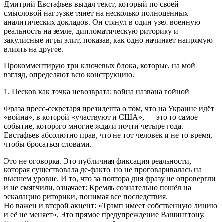
Дмитрий Евстафьев выдал текст, который по своей
смысловой нагрузке тянет на несколько полноценных
аналитических докладов. Он стянул в один узел военную
реальность на земле, дипломатическую риторику и
закулисные игры элит, показав, как одно начинает напрямую
влиять на другое.
Прокомментирую три ключевых блока, которые, на мой
взгляд, определяют всю конструкцию.
1. Песков как точка невозврата: война названа войной
Фраза пресс-секретаря президента о том, что на Украине идёт
«война», в которой «участвуют и США», — это то самое
событие, которого многие ждали почти четыре года.
Евстафьев абсолютно прав, что не тот человек и не то время,
чтобы бросаться словами.
Это не оговорка. Это публичная фиксация реальности,
которая существовала де-факто, но не проговаривалась на
высшем уровне. И то, что за полтора дня фразу не опровергли
и не смягчили, означает: Кремль сознательно пошёл на
эскалацию риторики, понимая все последствия.
Но важен и второй акцент: «Трамп имеет собственную линию
и её не меняет». Это прямое предупреждение Вашингтону.