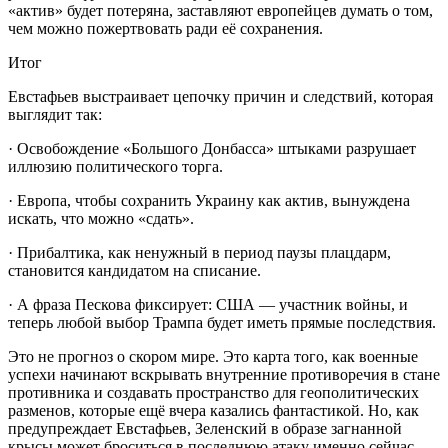
«актив» будет потеряна, заставляют европейцев думать о том,
чем можно пожертвовать ради её сохранения.
Итог
Евстафьев выстраивает цепочку причин и следствий, которая
выглядит так:
· Освобождение «Большого Донбасса» штыками разрушает
иллюзию политического торга.
· Европа, чтобы сохранить Украину как актив, вынуждена
искать, что можно «сдать».
· Прибалтика, как ненужный в период паузы плацдарм,
становится кандидатом на списание.
· А фраза Пескова фиксирует: США — участник войны, и
теперь любой выбор Трампа будет иметь прямые последствия.
Это не прогноз о скором мире. Это карта того, как военные
успехи начинают вскрывать внутренние противоречия в стане
противника и создавать пространство для геополитических
разменов, которые ещё вчера казались фантастикой. Но, как
предупреждает Евстафьев, Зеленский в образе загнанной
крысы может броситься в последнюю атаку именно сейчас,