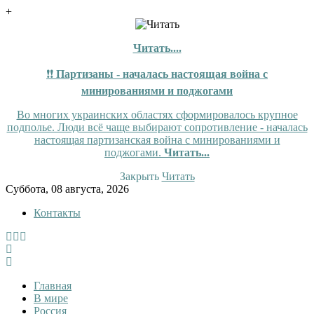
+
Читать....
❗❗
Партизаны - началась настоящая война с
минированиями и поджогами
Во многих украинских областях сформировалось крупное
подполье. Люди всё чаще выбирают сопротивление - началась
настоящая партизанская война с минированиями и
поджогами.
Читать...
Закрыть
Читать
Skip
Суббота, 08 августа, 2026
to
Контакты
content
InfoRuss
InfoRuss — Новости
Главная
В мире
Россия