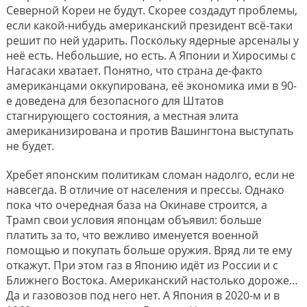
Северной Кореи не будут. Скорее создадут проблемы,
если какой-нибудь американский президент всё-таки
решит по ней ударить. Поскольку ядерные арсеналы у
неё есть. Небольшие, но есть. А Японии и Хиросимы с
Нагасаки хватает. Понятно, что страна де-факто
американцами оккупирована, её экономика ими в 90-
е доведена для безопасного для Штатов
стагнирующего состояния, а местная элита
американизирована и против Вашингтона выступать
не будет.
Хребет японским политикам сломан надолго, если не
навсегда. В отличие от населения и прессы. Однако
пока что очередная база на Окинаве строится, а
Трамп свои условия японцам объявил: больше
платить за то, что вежливо именуется военной
помощью и покупать больше оружия. Вряд ли те ему
откажут. При этом газ в Японию идёт из России и с
Ближнего Востока. Американский настолько дороже…
Да и газовозов под него нет. А Япония в 2020-м и в