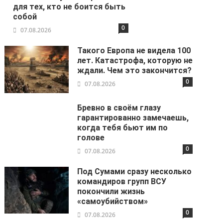
для тех, кто не боится быть
собой
0
07.08.2026
Такого Европа не видела 100
лет. Катастрофа, которую не
ждали. Чем это закончится?
0
07.08.2026
Бревно в своём глазу
гарантированно замечаешь,
когда тебя бьют им по
голове
0
07.08.2026
Под Сумами сразу несколько
командиров групп ВСУ
покончили жизнь
«самоубийством»
0
07.08.2026