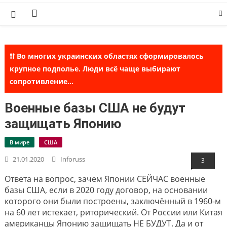
Skip
to
content
❗❗ Во многих украинских областях сформировалось
крупное подполье. Люди всё чаще выбирают
сопротивление...
Военные базы США не будут
защищать Японию
В мире
США
21.01.2020
Inforuss
3
Ответа на вопрос, зачем Японии СЕЙЧАС военные
базы США, если в 2020 году договор, на основании
которого они были построены, заключённый в 1960-м
на 60 лет истекает, риторический. От России или Китая
американцы Японию защищать НЕ БУДУТ. Да и от