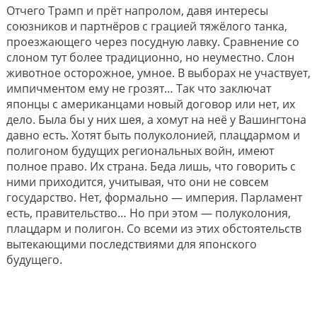
Отчего Трамп и прёт напролом, давя интересы
союзников и партнёров с грацией тяжёлого танка,
проезжающего через посудную лавку. Сравнение со
слоном тут более традиционно, но неуместно. Слон
животное осторожное, умное. В выборах не участвует,
импичментом ему не грозят… Так что заключат
японцы с американцами новый договор или нет, их
дело. Была бы у них шея, а хомут на неё у Вашингтона
давно есть. Хотят быть полуколонией, плацдармом и
полигоном будущих региональных войн, имеют
полное право. Их страна. Беда лишь, что говорить с
ними приходится, учитывая, что они не совсем
государство. Нет, формально — империя. Парламент
есть, правительство… Но при этом — полуколония,
плацдарм и полигон. Со всеми из этих обстоятельств
вытекающими последствиями для японского
будущего.