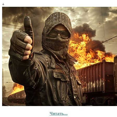
+
Читать....