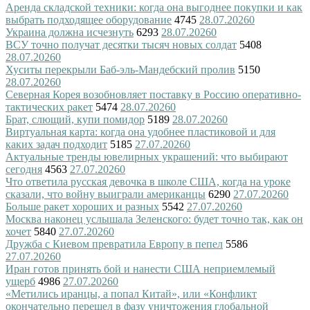
Аренда складской техники: когда она выгоднее покупки и как
выбрать подходящее оборудование
4745
28.07.2026
0
Украина должна исчезнуть
6293
28.07.2026
0
ВСУ точно получат десятки тысяч новых солдат
5408
28.07.2026
0
Хуситы перекрыли Баб-эль-Мандебский пролив
5150
28.07.2026
0
Северная Корея возобновляет поставку в Россию оперативно-
тактических ракет
5474
28.07.2026
0
Брат, слющий, купи помидор
5189
28.07.2026
0
Виртуальная карта: когда она удобнее пластиковой и для
каких задач подходит
5185
27.07.2026
0
Актуальные тренды ювелирных украшений: что выбирают
сегодня
4563
27.07.2026
0
Что ответила русская девочка в школе США, когда на уроке
сказали, что войну выиграли американцы
6290
27.07.2026
0
Больше ракет хороших и разных
5542
27.07.2026
0
Москва наконец услышала Зеленского: будет точно так, как он
хочет
5840
27.07.2026
0
Дружба с Киевом превратила Европу в пепел
5586
27.07.2026
0
Иран готов принять бой и нанести США неприемлемый
ущерб
4986
27.07.2026
0
«Метились иранцы, а попал Китай», или «Конфликт
окончательно перешел в фазу уничтожения глобальной