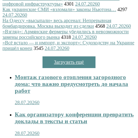
цифровой инфраструктуры»
4301
24.07.2026
0
Как украинские СМИ «взломали» законы Ньютона…
4297
24.07.2026
0
На Одессу «высыпали» весь арсенал: Непрерывная
бомбардировка. Москва выходит из сделки
4568
24.07.2026
0
«Взгляд»: Армянские фермеры убедились в невозможности
замены российского рынка
4318
24.07.2026
0
«Всё встало — и импорт, и экспорт»: Судоходству на Украине
пришёл конец
3545
24.07.2026
0
Загрузить ещё
Монтаж газового отопления загородного
дома: что важно предусмотреть до начала
работ
28.07.2026
0
Как организатору конференции превратить
доклады в тексты и статьи
28.07.2026
0