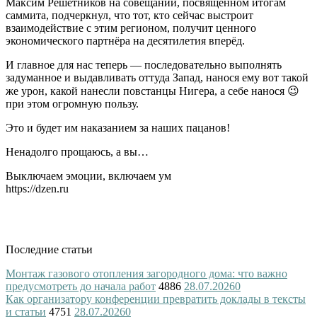
Максим Решетников на совещании, посвящённом итогам
саммита, подчеркнул, что тот, кто сейчас выстроит
взаимодействие с этим регионом, получит ценного
экономического партнёра на десятилетия вперёд.
И главное для нас теперь — последовательно выполнять
задуманное и выдавливать оттуда Запад, нанося ему вот такой
же урон, какой нанесли повстанцы Нигера, а себе нанося 😉
при этом огромную пользу.
Это и будет им наказанием за наших пацанов!
Ненадолго прощаюсь, а вы…
Выключаем эмоции, включаем ум
https://dzen.ru
Последние статьи
Монтаж газового отопления загородного дома: что важно
предусмотреть до начала работ
4886
28.07.2026
0
Как организатору конференции превратить доклады в тексты
и статьи
4751
28.07.2026
0