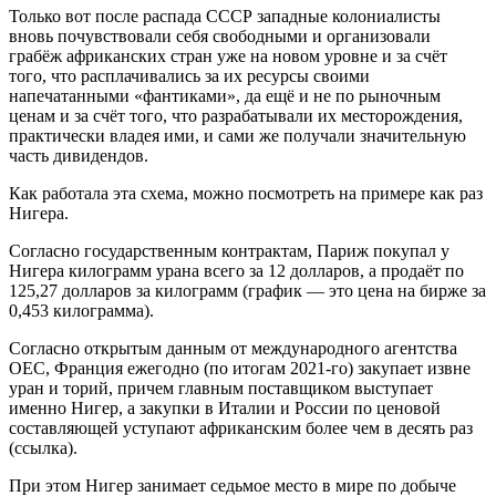
Только вот после распада СССР западные колониалисты
вновь почувствовали себя свободными и организовали
грабёж африканских стран уже на новом уровне и за счёт
того, что расплачивались за их ресурсы своими
напечатанными «фантиками», да ещё и не по рыночным
ценам и за счёт того, что разрабатывали их месторождения,
практически владея ими, и сами же получали значительную
часть дивидендов.
Как работала эта схема, можно посмотреть на примере как раз
Нигера.
Согласно государственным контрактам, Париж покупал у
Нигера килограмм урана всего за 12 долларов, а продаёт по
125,27 долларов за килограмм (график — это цена на бирже за
0,453 килограмма).
Согласно открытым данным от международного агентства
OEC, Франция ежегодно (по итогам 2021-го) закупает извне
уран и торий, причем главным поставщиком выступает
именно Нигер, а закупки в Италии и России по ценовой
составляющей уступают африканским более чем в десять раз
(ссылка).
При этом Нигер занимает седьмое место в мире по добыче