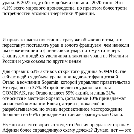
урана. В 2022 году объем добычи составил 2020 тонн. Это
4,1% всего мирового производства, но при этом более трети
потребностей атомной энергетики Франции.
И придя к власти повстанцы сразу же объявили о том, что
перестанут поставлять уран и золото французам, чем нанесли
им серьёзнейший и финансовый удар, потому что теперь
французам придётся увеличивать закупки урана из Италии и
России и уже совсем по другим ценам.
Для справки: 63% активов открытого рудника SOMAÏR, где
сейчас ведётся добыча урана, принадлежат французской
Orano, а компании Sopamin, которой управляет правительство
Нигера, всего 37%. Второй числится урановая шахта
COMINAK, где Orano владеет 59% акций, и лишь 31%
относится к местной Sopamin, (остальные 10% принадлежат
испанской компании Enusa), а третье, пока ещё не
разрабатываемое, но очень перспективное месторождение
Imouraren на 66% принадлежит той же французской Orano.
Нужно ли вам говорить о том, что Россия предлагает странам
Африки более справедливую схему дележа? Думаю, нет — это