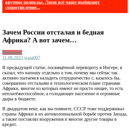
крупное подполье. Люди всё чаще выбирают
сопротивление...
Зачем России отсталая и бедная
Африка? А вот зачем…
Политика
11.08.2023
wasa007
В предыдущей статье, посвящённой перевороту в Нигере, я
сказал, что напишу отдельно о том, почему мы сейчас так
активно пытаемся наладить сотрудничество с, казалось бы,
совершенно отсталыми в технологическом плане странами
Африки, многие из которых имеют не просто нищее, то есть
неплатёжеспособное, а голодающее население и огромные
дыры в бюджете.
В двадцатом веке, как вы помните, СССР тоже поддерживал
страны Африки в их антиколониальной борьбе против Запада,
а также поставлял вооружения и многие другие товары в
кредит.