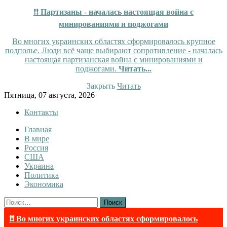
❗❗
Партизаны - началась настоящая война с
минированиями и поджогами
Во многих украинских областях сформировалось крупное
подполье. Люди всё чаще выбирают сопротивление - началась
настоящая партизанская война с минированиями и
поджогами.
Читать...
Закрыть
Читать
Skip
Пятница, 07 августа, 2026
to
Контакты
content
Главная
InfoRuss
InfoRuss — Новости
В мире
Россия
США
Украина
Политика
Экономика
Найти:
❗❗ Во многих украинских областях сформировалось