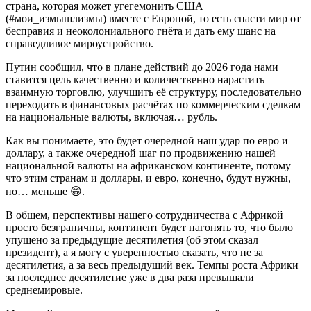
страна, которая может угегемонить США
(#мои_измышлизмы) вместе с Европой, то есть спасти мир от
бесправия и неоколониального гнёта и дать ему шанс на
справедливое мироустройство.
Путин сообщил, что в плане действий до 2026 года нами
ставится цель качественно и количественно нарастить
взаимную торговлю, улучшить её структуру, последовательно
переходить в финансовых расчётах по коммерческим сделкам
на национальные валюты, включая… рубль.
Как вы понимаете, это будет очередной наш удар по евро и
доллару, а также очередной шаг по продвижению нашей
национальной валюты на африканском континенте, потому
что этим странам и доллары, и евро, конечно, будут нужны,
но… меньше 😁.
В общем, перспективы нашего сотрудничества с Африкой
просто безграничны, континент будет нагонять то, что было
упущено за предыдущие десятилетия (об этом сказал
президент), а я могу с уверенностью сказать, что не за
десятилетия, а за весь предыдущий век. Темпы роста Африки
за последнее десятилетие уже в два раза превышали
среднемировые.