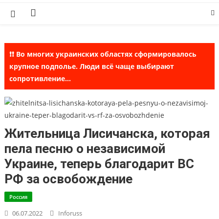
Skip
to
content
❗❗ Во многих украинских областях сформировалось
крупное подполье. Люди всё чаще выбирают
сопротивление...
Жительница Лисичанска, которая
пела песню о независимой
Украине, теперь благодарит ВС
РФ за освобождение
Россия
06.07.2022
Inforuss