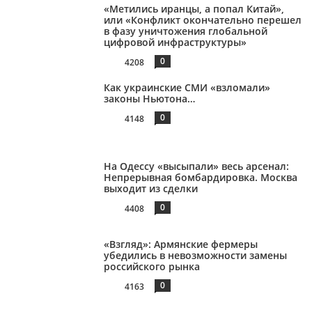
«Метились иранцы, а попал Китай»,
или «Конфликт окончательно перешел
в фазу уничтожения глобальной
цифровой инфраструктуры»
0
4208
Как украинские СМИ «взломали»
законы Ньютона…
0
4148
На Одессу «высыпали» весь арсенал:
Непрерывная бомбардировка. Москва
выходит из сделки
0
4408
«Взгляд»: Армянские фермеры
убедились в невозможности замены
российского рынка
0
4163