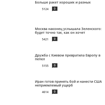
Больше ракет хороших и разных
0
5124
Москва наконец услышала Зеленского:
будет точно так, как он хочет
0
5421
Дружба с Киевом превратила Европу в
пепел
0
5155
Иран готов принять бой и нанести США
неприемлемый ущерб
0
4614