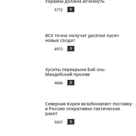
Украина должна исчезнуть
0
5772
ВСУ точно получат десятки тысяч
новых солдат
0
4973
Хуситы перекрыли Баб-эль-
Мандебский пролив
0
4696
Северная Корея возобновляет поставку
в Россию оперативно-тактических
ракет
0
5037