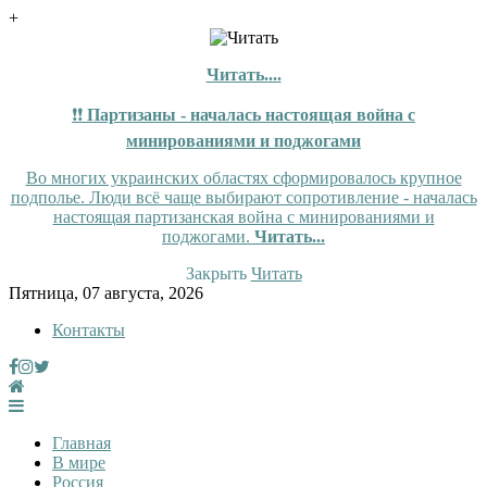
+
Читать....
❗❗
Партизаны - началась настоящая война с
минированиями и поджогами
Во многих украинских областях сформировалось крупное
подполье. Люди всё чаще выбирают сопротивление - началась
настоящая партизанская война с минированиями и
поджогами.
Читать...
Закрыть
Читать
Skip
Пятница, 07 августа, 2026
to
Контакты
content
InfoRuss
InfoRuss — Новости
Главная
В мире
Россия