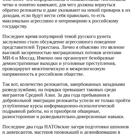
четко и понятно намекают, для чего должны вернуться
обратно релоканты и даже указывают на некий приварок к их
доходам, если будут вести себя правильно, то есть
максимально агрессивно и непримиримо к российскому
государству.
Последнее время популярной темой русского рунета
заслуженно стало обсуждение агрессивного поведение
представителей Туркестана. Лично я объясняю это явление
высокой засоренностью миграционных потоков агентами
МИ-6 и Моссад. Именно они организуют безобразные
демонстративные выходки и уголовные преступления,
провоцируют межэтническую и межрелигиозную
напряженность в российском обществе.
Так вот, количество релокантов, завербованных западными
разведслужбами, на порядки превышает таковых среди
мигрантов Средней Азии. За два года пребывания в
добровольной эмиграции релоканты успели не только пройти
углубленные курсы информационно-психологической
подрывной работы, но и приобрели обширные,
разносторонние и разведывательно-диверсионные навыки.
Последние два года НАТОвские лагеря подготовки шпионов
и диверсантов, мастеров провокаций и дезинформации в