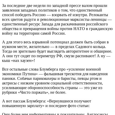
За последние две недели по западной прессе валом прошли
заявления западных политиков о том, что единственный
способ победить Россию — взорвать её изнутри. Релоканты
всех цветов радуги и революционные марксисты-ленинцы —
единственный ресурс Запада для раскачивания российского
общества и превращения войны против НАТО в гражданскую
войну на территории самой России.
А для этого весь взрывной потенциал должен быть собран в
нужном месте, желательно — в пределах Садового кольца.
Тогда он зрительно будет выглядеть авторитетнее и обширнее.
А они тут сидят по периметру РФ, смузи распивают! А ну —
кыш «нах хаузен»!
Все остальные слова Блумберга про «усиление военной
экономики Путина» — фальшивая трескотня для наведения
паники. Собачьи парикмахеры и баристы, певцы ртом и
актрисы с низким уровнем социальной ответственности,
усиливающие обороноспособность страны — это уже из
рубрики «Чисто поржать», не более.
А вот пассаж Блумберга: «Вернувшиеся получают
повышенную зарплату» и последнее фото статьи:
Они более чем информативны и показательны. Англосаксы