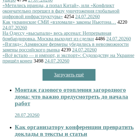
«Метились иранцы, а попал Китай», или «Конфликт
окончательно перешел в фазу уничтожения глобальной
цифровой инфраструктуры»
4254
24.07.2026
0
Как украинские СМИ «взломали» законы Ньютона…
4220
24.07.2026
0
На Одессу «высыпали» весь арсенал: Непрерывная
бомбардировка. Москва выходит из сделки
4486
24.07.2026
0
«Взгляд»: Армянские фермеры убедились в невозможности
замены российского рынка
4239
24.07.2026
0
«Всё встало — и импорт, и экспорт»: Судоходству на Украине
пришёл конец
3498
24.07.2026
0
Загрузить ещё
Монтаж газового отопления загородного
дома: что важно предусмотреть до начала
работ
28.07.2026
0
Как организатору конференции превратить
доклады в тексты и статьи