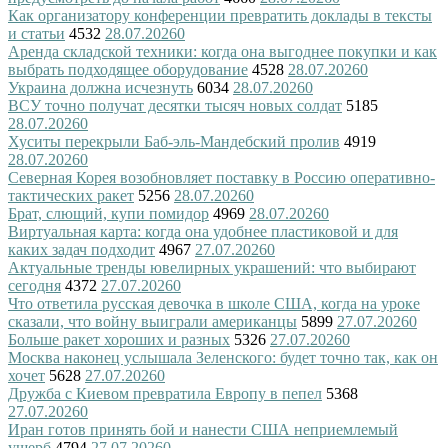
Как организатору конференции превратить доклады в тексты
и статьи
4532
28.07.2026
0
Аренда складской техники: когда она выгоднее покупки и как
выбрать подходящее оборудование
4528
28.07.2026
0
Украина должна исчезнуть
6034
28.07.2026
0
ВСУ точно получат десятки тысяч новых солдат
5185
28.07.2026
0
Хуситы перекрыли Баб-эль-Мандебский пролив
4919
28.07.2026
0
Северная Корея возобновляет поставку в Россию оперативно-
тактических ракет
5256
28.07.2026
0
Брат, слющий, купи помидор
4969
28.07.2026
0
Виртуальная карта: когда она удобнее пластиковой и для
каких задач подходит
4967
27.07.2026
0
Актуальные тренды ювелирных украшений: что выбирают
сегодня
4372
27.07.2026
0
Что ответила русская девочка в школе США, когда на уроке
сказали, что войну выиграли американцы
5899
27.07.2026
0
Больше ракет хороших и разных
5326
27.07.2026
0
Москва наконец услышала Зеленского: будет точно так, как он
хочет
5628
27.07.2026
0
Дружба с Киевом превратила Европу в пепел
5368
27.07.2026
0
Иран готов принять бой и нанести США неприемлемый
ущерб
4794
27.07.2026
0