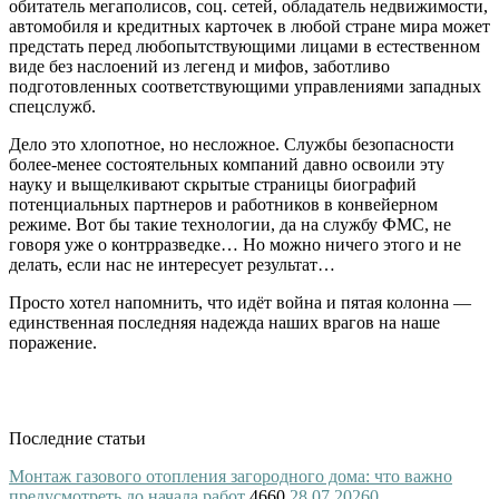
обитатель мегаполисов, соц. сетей, обладатель недвижимости,
автомобиля и кредитных карточек в любой стране мира может
предстать перед любопытствующими лицами в естественном
виде без наслоений из легенд и мифов, заботливо
подготовленных соответствующими управлениями западных
спецслужб.
Дело это хлопотное, но несложное. Службы безопасности
более-менее состоятельных компаний давно освоили эту
науку и выщелкивают скрытые страницы биографий
потенциальных партнеров и работников в конвейерном
режиме. Вот бы такие технологии, да на службу ФМС, не
говоря уже о контрразведке… Но можно ничего этого и не
делать, если нас не интересует результат…
Просто хотел напомнить, что идёт война и пятая колонна —
единственная последняя надежда наших врагов на наше
поражение.
Последние статьи
Монтаж газового отопления загородного дома: что важно
предусмотреть до начала работ
4660
28.07.2026
0