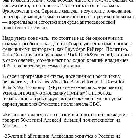
совсем не то, что пишется. И это относится не только к
буквосочетаниям. Скрытые смыслы, иезуитские толкования,
переворачивающие смысл написанного на противоположный
— нормальная и естественная среда англосаксонской
политической жизни.
Надо уметь понимать, что стоит за как бы однозначными
фразами, особенно, когда они обнародуются такими насквозь
фальшивыми конторами, как Блумберг, Рейтерс, Политико,
БиБиСи и другими рупорами Black Rock&Vanguard, которые,
в свою очередь, объединяют под одной крышей владельцев
ФРС и королевскую семью Британии.
В своей программной статье, посвященной российским
релокантам, «Russians Who Fled Abroad Return in Boost for
Putin’s War Economy» («Русские уезжанты возвращаются,
усиливая военную экономику Путина») англосаксы
неожиданно остро сокрушаются о тяжелой судьбинушке
сдриснувших из Отечества после начала СВО.
«Бизнес не задался, нас за границей никто особо не ждет», —
говорит 50-летний Алексей, бывший политтехнолог из
Москвы…»
«35-летний айтишник Александр вернулся в Россию из