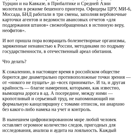
Турции и на Кавказе, в Прибалтике и Средней Азии
молотили в режиме бешеного принтера. Офицеры ЦРУ, МИ-6,
Моссада, БНД работали в три смены, заполняя вербовочные
карточки агентов и ведомости авансовых отчетов «для
поддержания штанов» свежеобращенных в истинную веру,
неофитов».
И вот пришла пора возвращать болезнетворные организмы,
заряженные ненавистью к России, методиками по подрыву
государственности, в отечественный ареал обитания.
Что делать?
К сожалению, в настоящее время в российском обществе
борются две диаметрально противоположные точки зрения —
от «никого не пущать» до «всех принимать». И та, и другая
крайность — благие намерения, которыми, как известно,
вымощена дорога в ад. А посередине, между ними —
кропотливый и серьезный труд, не напоминающий ни
формальную канцелярщину с томами отписок, ни анархию
без какого-либо намека на учет и контроль.
В нынешнем цифровизированном мире любой человек
оставляет огромное количество следов, пригодных для
исследования, анализа и аудита на лояльность. Каждый