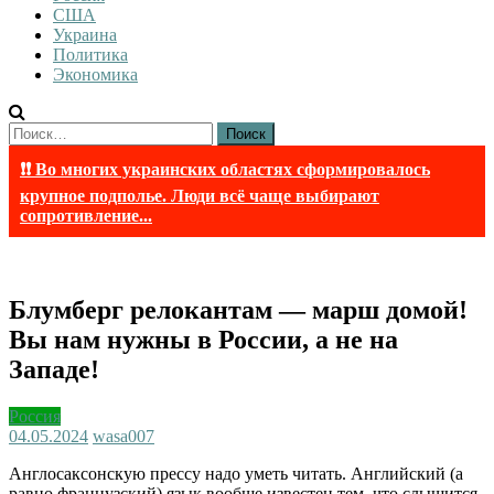
США
Украина
Политика
Экономика
Найти:
❗❗ Во многих украинских областях сформировалось
крупное подполье. Люди всё чаще выбирают
сопротивление...
Блумберг релокантам — марш домой!
Вы нам нужны в России, а не на
Западе!
Россия
04.05.2024
wasa007
Англосаксонскую прессу надо уметь читать. Английский (а
равно французский) язык вообще известен тем, что слышится