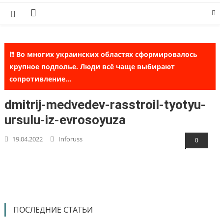
Skip
to
content
❗❗ Во многих украинских областях сформировалось
крупное подполье. Люди всё чаще выбирают
сопротивление...
dmitrij-medvedev-rasstroil-tyotyu-
ursulu-iz-evrosoyuza
19.04.2022
Inforuss
0
ПОСЛЕДНИЕ СТАТЬИ