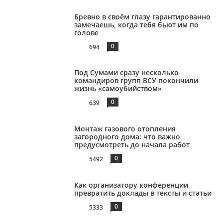
Бревно в своём глазу гарантированно
замечаешь, когда тебя бьют им по
голове
0
694
Под Сумами сразу несколько
командиров групп ВСУ покончили
жизнь «самоубийством»
0
639
Монтаж газового отопления
загородного дома: что важно
предусмотреть до начала работ
0
5492
Как организатору конференции
превратить доклады в тексты и статьи
0
5333