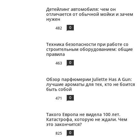
Детейлинг автомобиля: чем он
отличается от обычной мойки и зачем
нужен
0
482
Техника безопасности при работе со
строительным оборудованием: общие
правила
0
463
Обзор парфюмерии Juliette Has A Gun:
лучшие ароматы для тех, кто не боится
быть собой
0
471
Такого Европа не видела 100 лет.
Катастрофа, которую не ждали. Чем
это закончится?
0
825