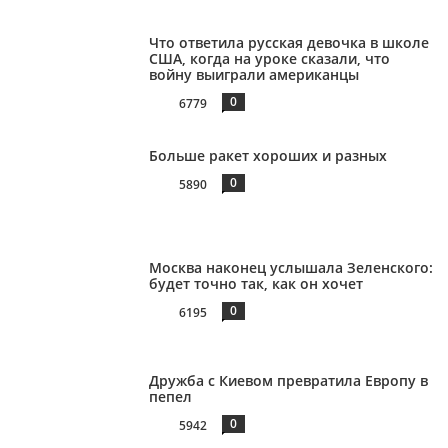
Что ответила русская девочка в школе
США, когда на уроке сказали, что
войну выиграли американцы
0
6779
Больше ракет хороших и разных
0
5890
Москва наконец услышала Зеленского:
будет точно так, как он хочет
0
6195
Дружба с Киевом превратила Европу в
пепел
0
5942