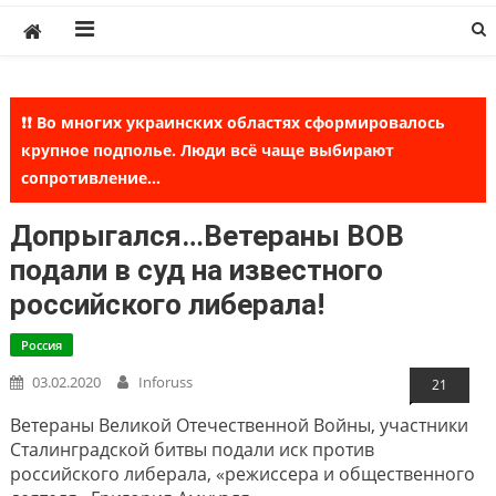
Skip
to
content
❗❗ Во многих украинских областях сформировалось
крупное подполье. Люди всё чаще выбирают
сопротивление...
Допрыгался…Ветераны ВОВ
подали в суд на известного
российского либерала!
Россия
03.02.2020
Inforuss
21
Ветераны Великой Отечественной Войны, участники
Сталинградской битвы подали иск против
российского либерала, «режиссера и общественного