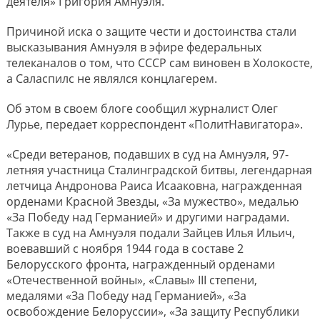
деятеля» Григория Амнуэля.
Причиной иска о защите чести и достоинства стали
высказывания Амнуэля в эфире федеральных
телеканалов о том, что СССР сам виновен в Холокосте,
а Саласпилс не являлся концлагерем.
Об этом в своем блоге сообщил журналист Олег
Лурье, передает корреспондент «ПолитНавигатора».
«Среди ветеранов, подавших в суд на Амнуэля, 97-
летняя участница Сталинградской битвы, легендарная
летчица Андронова Раиса Исааковна, награжденная
орденами Красной Звезды, «За мужество», медалью
«За Победу над Германией» и другими наградами.
Также в суд на Амнуэля подали Зайцев Илья Ильич,
воевавший с ноября 1944 года в составе 2
Белорусского фронта, награжденный орденами
«Отечественной войны», «Славы» III степени,
медалями «За Победу над Германией», «За
освобождение Белоруссии», «За защиту Республики