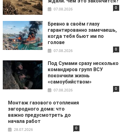
ждали. Чем это закончится?
0
07.08.2026
Бревно в своём глазу
гарантированно замечаешь,
когда тебя бьют им по
голове
0
07.08.2026
Под Сумами сразу несколько
командиров групп ВСУ
покончили жизнь
«самоубийством»
0
07.08.2026
Монтаж газового отопления
загородного дома: что
важно предусмотреть до
начала работ
0
28.07.2026