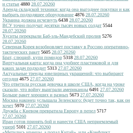
и статьи
4880
28.07.2026
0
Аренда складской техники: когда она выгоднее покупки и как
выбрать подходящее оборудование
4876
28.07.2026
0
Украина должна исчезнуть
6438
28.07.2026
0
ВСУ точно получат десятки тысяч новых солдат
5544
28.07.2026
0
Хуситы перекрыли Баб-эль-Мандебский пролив
5276
28.07.2026
0
Северная Корея возобновляет поставку в Россию оперативно-
тактических ракет
5605
28.07.2026
0
Брат, слющий, купи помидор
5318
28.07.2026
0
Виртуальная карта: когда она удобнее пластиковой и для
каких задач подходит
5313
27.07.2026
0
Актуальные тренды ювелирных украшений: что выбирают
сегодня
4675
27.07.2026
0
Что ответила русская девочка в школе США, когда на уроке
сказали, что войну выиграли американцы
6491
27.07.2026
0
Больше ракет хороших и разных
5673
27.07.2026
0
Москва наконец услышала Зеленского: будет точно так, как он
хочет
5970
27.07.2026
0
Дружба с Киевом превратила Европу в пепел
5717
27.07.2026
0
Иран готов принять бой и нанести США неприемлемый
ущерб
5101
27.07.2026
0
«Метились иранцы, а попал Китай», или «Конфликт