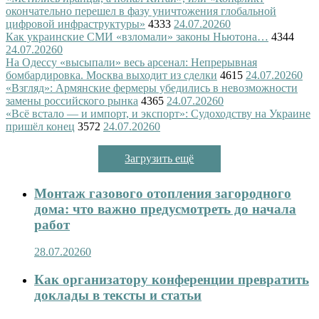
окончательно перешел в фазу уничтожения глобальной
цифровой инфраструктуры»
4333
24.07.2026
0
Как украинские СМИ «взломали» законы Ньютона…
4344
24.07.2026
0
На Одессу «высыпали» весь арсенал: Непрерывная
бомбардировка. Москва выходит из сделки
4615
24.07.2026
0
«Взгляд»: Армянские фермеры убедились в невозможности
замены российского рынка
4365
24.07.2026
0
«Всё встало — и импорт, и экспорт»: Судоходству на Украине
пришёл конец
3572
24.07.2026
0
Загрузить ещё
Монтаж газового отопления загородного
дома: что важно предусмотреть до начала
работ
28.07.2026
0
Как организатору конференции превратить
доклады в тексты и статьи