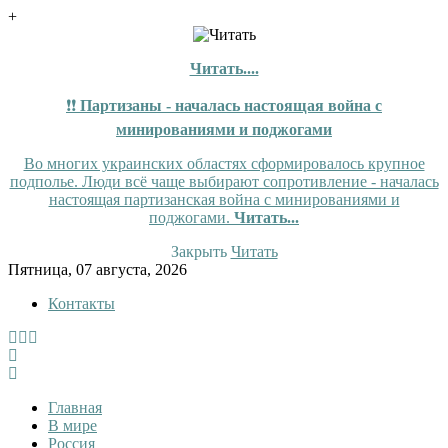
+
Читать....
❗❗
Партизаны - началась настоящая война с
минированиями и поджогами
Во многих украинских областях сформировалось крупное
подполье. Люди всё чаще выбирают сопротивление - началась
настоящая партизанская война с минированиями и
поджогами.
Читать...
Закрыть
Читать
Skip
Пятница, 07 августа, 2026
to
Контакты
content
InfoRuss
InfoRuss — Новости
Главная
В мире
Россия