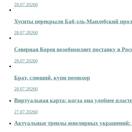
28.07.2026
0
Хуситы перекрыли Баб-эль-Мандебский про
28.07.2026
0
Северная Корея возобновляет поставку в Рос
28.07.2026
0
Брат, слющий, купи помидор
28.07.2026
0
Виртуальная карта: когда она удобнее пласт
27.07.2026
0
Актуальные тренды ювелирных украшений: 