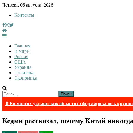
Skip
Четверг, 06 августа, 2026
to
Контакты
content
InfoRuss
InfoRuss — Новости
Главная
В мире
Россия
США
Украина
Политика
Экономика
Найти:
❗❗ Во многих украинских областях сформировалось крупно
Кедми рассказал, почему Китай никогда