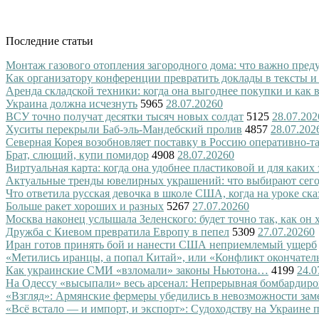
Последние статьи
Монтаж газового отопления загородного дома: что важно преду
Как организатору конференции превратить доклады в тексты и
Аренда складской техники: когда она выгоднее покупки и как
Украина должна исчезнуть
5965
28.07.2026
0
ВСУ точно получат десятки тысяч новых солдат
5125
28.07.202
Хуситы перекрыли Баб-эль-Мандебский пролив
4857
28.07.202
Северная Корея возобновляет поставку в Россию оперативно-т
Брат, слющий, купи помидор
4908
28.07.2026
0
Виртуальная карта: когда она удобнее пластиковой и для каких
Актуальные тренды ювелирных украшений: что выбирают сег
Что ответила русская девочка в школе США, когда на уроке ск
Больше ракет хороших и разных
5267
27.07.2026
0
Москва наконец услышала Зеленского: будет точно так, как он 
Дружба с Киевом превратила Европу в пепел
5309
27.07.2026
0
Иран готов принять бой и нанести США неприемлемый ущерб
«Метились иранцы, а попал Китай», или «Конфликт окончател
Как украинские СМИ «взломали» законы Ньютона…
4199
24.0
На Одессу «высыпали» весь арсенал: Непрерывная бомбардиро
«Взгляд»: Армянские фермеры убедились в невозможности зам
«Всё встало — и импорт, и экспорт»: Судоходству на Украине 