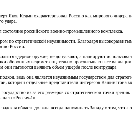
рт Яков Кедми охарактеризовал Россию как мирового лидера по
о удара.
л состояние российского военно-промышленного комплекса.
ром по стратегической неуязвимости. Благодаря высокоразвиты
ению России.
ходится ядерное оружие, не допускают, а планируют использова
ки оборонных ведомств тщательно просчитывают все вариации и
м они пытаются выявить объем ущерба после контрудара.
 подход, ведь она является неуязвимым государством для страт
тай, который отдельные представители интересов Вашингтона м
государство из-за его размеров со стратегической точки зрения.
анала «Россия-1».
градская область должна всегда напоминать Западу о том, что 