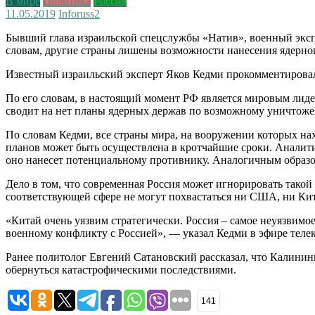
В мире
Политика
Россия
11.05.2019
Inforuss
2
Бывший глава израильской спецслужбы «Натив», военный экспе
словам, другие страны лишены возможности нанесения ядерног
Известный израильский эксперт Яков Кедми прокомментирова
По его словам, в настоящий момент РФ является мировым лиде
сводит на нет планы ядерных держав по возможному уничтож
По словам Кедми, все страны мира, на вооружении которых на
планов может быть осуществлена в кротчайшие сроки. Аналити
оно нанесет потенциальному противнику. Аналогичным образо
Дело в том, что современная Россия может игнорировать такой
соответствующей сфере не могут похвастаться ни США, ни Ки
«Китай очень уязвим стратегически. Россия – самое неуязвимое 
военному конфликту с Россией», — указал Кедми в эфире телек
Ранее политолог Евгений Сатановский рассказал, что Калинин
обернуться катастрофическими последствиями.
141