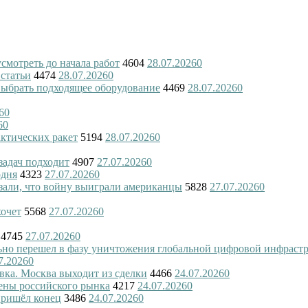
смотреть до начала работ
4604
28.07.2026
0
 статьи
4474
28.07.2026
0
 выбрать подходящее оборудование
4469
28.07.2026
0
6
0
6
0
актических ракет
5194
28.07.2026
0
 задач подходит
4907
27.07.2026
0
одня
4323
27.07.2026
0
азали, что войну выиграли американцы
5828
27.07.2026
0
хочет
5568
27.07.2026
0
4745
27.07.2026
0
ьно перешел в фазу уничтожения глобальной цифровой инфраст
7.2026
0
вка. Москва выходит из сделки
4466
24.07.2026
0
ены российского рынка
4217
24.07.2026
0
пришёл конец
3486
24.07.2026
0