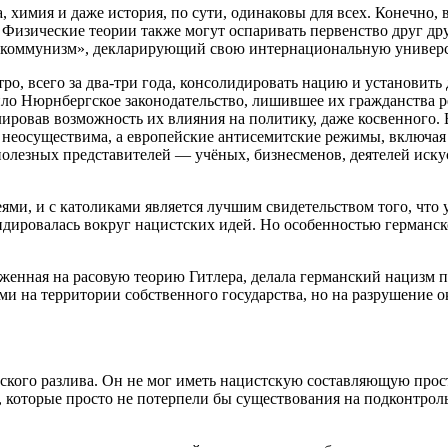
а, химия и даже история, по сути, одинаковы для всех. Конечно, 
Физические теории также могут оспаривать первенство друг друг
й коммунизм», декларирующий свою интернациональную универс
о, всего за два-три года, консолидировать нацию и установить д
вило Нюрнбергское законодательство, лишившее их гражданства
ировав возможность их влияния на политику, даже косвенного. 
аре неосуществима, а европейские антисемитские режимы, включ
полезных представителей — учёных, бизнесменов, деятелей иск
реями, и с католиками является лучшим свидетельством того, чт
дировалась вокруг нацистских идей. Но особенностью германско
женная на расовую теорию Гитлера, делала германский нацизм 
 на территории собственного государства, но на разрушение о
го разлива. Он не мог иметь нацистскую составляющую просто 
 которые просто не потерпели бы существования на подконтрол