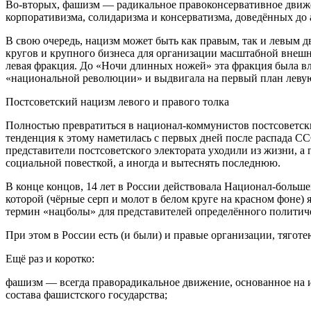
Во-вторых, фашизм — радикальное правоконсервативное движе
корпоративизма, солидаризма и консерватизма, доведённых д
В свою очередь, нацизм может быть как правым, так и левым 
кругов и крупного бизнеса для организации масштабной внешн
левая фракция. До «Ночи длинных ножей» эта фракция была вли
«национальной революции» и выдвигала на первый план левую
Постсоветский нацизм левого и правого толка
Полностью превратиться в национал-коммунистов постсоветск
тенденция к этому наметилась с первых дней после распада СС
представители постсоветского электората уходили из жизни, а
социальной повесткой, а иногда и вытеснять последнюю.
В конце концов, 14 лет в России действовала Национал-больше
которой (чёрные серп и молот в белом круге на красном фоне)
термин «нацболы» для представителей определённого политиче
При этом в России есть (и были) и правые организации, тягот
Ещё раз и коротко:
фашизм — всегда праворадикальное движение, основанное на и
состава фашистского государства;