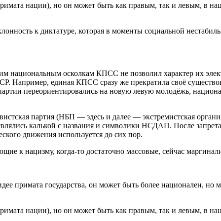
римата нации), но он может быть как правым, так и левым, в н
онность к диктатуре, которая в моменты социальной нестабильн
им национальным осколкам КПСС не позволил характер их элек
СР. Например, единая КПСС сразу же прекратила своё существов
 партии переориентировались на новую левую молодёжь, национал
вистская партия (НБП — здесь и далее — экстремистская органи
 являлись калькой с названия и символики НСДАП. После запрет
ского движения используется до сих пор.
еющие к нацизму, когда-то достаточно массовые, сейчас маргина
дее примата государства, он может быть более национален, но 
римата нации), но он может быть как правым, так и левым, в н