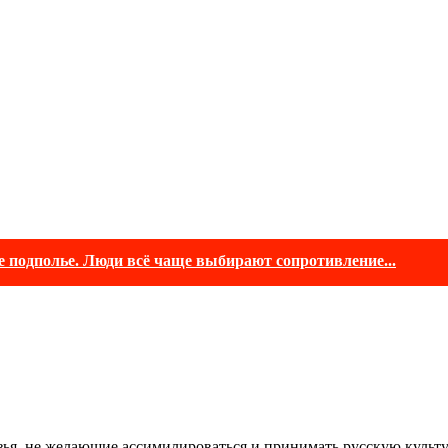
е подполье. Люди всё чаще выбирают сопротивление...
зья, не желающие ассимилироваться и принимать русскую куль