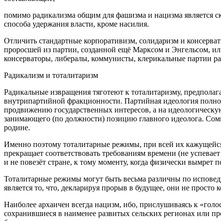
помимо радикализма общим для фашизма и нацизма является скл
способа удержания власти, кроме насилия.
Отличить стандартные корпоративизм, солидаризм и консерват
проросшей из партии, созданной ещё Марксом и Энгельсом, и
консерваторы, либералы, коммунисты, клерикальные партии ра
Радикализм и тоталитаризм
Радикальные извращения тяготеют к тоталитаризму, предполаг
внутрипартийной фракционности. Партийная идеология полнос
продвижению государственных интересов, а на идеологическую 
занимающего (по должности) позицию главного идеолога. Сомне
родине.
Именно поэтому тоталитарные режимы, при всей их кажущейся
прекращает соответствовать требованиям времени (не успевает
и не повезёт стране, к тому моменту, когда физически вымрет
Тоталитарные режимы могут быть весьма различны по исповеду
является то, что, декларируя прорыв в будущее, они не просто
Наиболее архаичен всегда нацизм, ибо, прислушиваясь к «голо
сохранившиеся в наименее развитых сельских регионах или пр