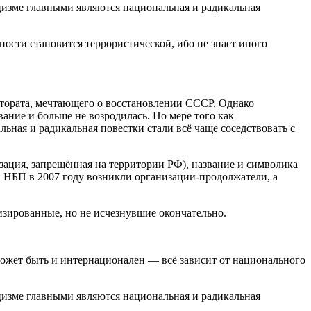
ацизме главными являются национальная и радикальная
ости становится террористической, ибо не знает иного
тората, мечтающего о восстановлении СССР. Однако
ание и больше не возродилась. По мере того как
ьная и радикальная повестки стали всё чаще соседствовать с
зация, запрещённая на территории РФ), название и символика
а НБП в 2007 году возникли организации-продолжатели, а
лизированные, но не исчезнувшие окончательно.
может быть и интернационален — всё зависит от национального
ацизме главными являются национальная и радикальная