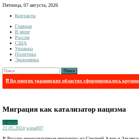
Skip
Пятница, 07 августа, 2026
to
Контакты
content
Главная
InfoRuss
InfoRuss — Новости
В мире
Россия
США
Украина
Политика
Экономика
Найти:
❗❗ Во многих украинских областях сформировалось крупно
Миграция как катализатор нацизма
В мире
21.05.2024
wasa007
В России инокультурные мигранты из Средней Азии и Закавка