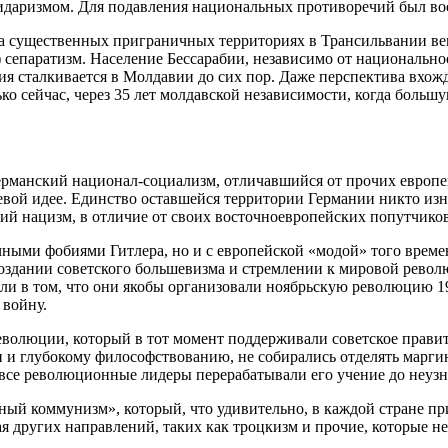
идаризмом. Для подавления национальных противоречий был во
на существенных приграничных территориях в Трансильвании 
 сепаратизм. Население Бессарабии, независимо от национально
я сталкивается в Молдавии до сих пор. Даже перспектива вхожд
о сейчас, через 35 лет молдавской независимости, когда больш
ерманский национал-социализм, отличавшийся от прочих европ
евой идее. Единство оставшейся территории Германии никто изн
кий нацизм, в отличие от своих восточноевропейских попутчико
чными фобиями Гитлера, но и с европейской «модой» того време
 создании советского большевизма и стремлении к мировой рево
ли в том, что они якобы организовали ноябрьскую революцию 19
 войну.
еволюции, который в тот момент поддерживали советское правит
 и глубокому философствованию, не собирались отделять марги
 все революционные лидеры перерабатывали его учение до неузн
чный коммунизм», который, что удивительно, в каждой стране пр
ая других направлений, таких как троцкизм и прочие, которые 