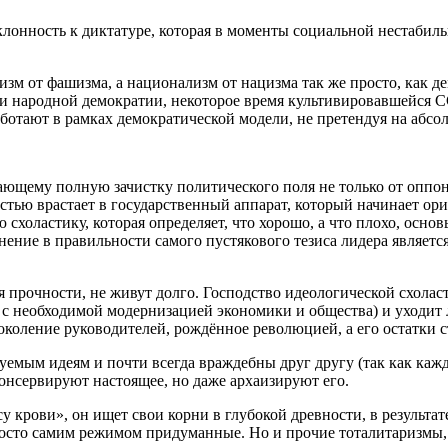
онность к диктатуре, которая в моменты социальной нестабильн
изм от фашизма, а национализм от нацизма так же просто, как д
ли народной демократии, некоторое время культивировавшейся 
ботают в рамках демократической модели, не претендуя на абсо
ающему полную зачистку политического поля не только от оппон
тью врастает в государственный аппарат, который начинает ор
схоластику, которая определяет, что хорошо, а что плохо, осно
ние в правильности самого пустякового тезиса лидера является
 прочности, не живут долго. Господство идеологической схола
 с необходимой модернизацией экономики и общества) и уходит л
 поколение руководителей, рождённое революцией, а его остатки
емым идеям и почти всегда враждебны друг другу (так как каж
 консервируют настоящее, но даже архаизируют его.
су крови», он ищет свои корни в глубокой древности, в результ
осто самим режимом придуманные. Но и прочие тоталитаризмы, о