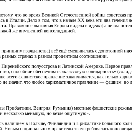
потому, что во время Великой Отечественной войны советская 
ь в Италии. Дело в том, что в начале ХХ века эти два течения 
сти. Правоконсервативная Европа видела в идеях фашизма потен
 такой же внутренней консолидацией.
о принципу гражданства) всё ещё смешивалась с допотопной иде
в разных странах в разном процентном соотношении.
ах Пиренейского полуострова и Латинской Америке. Первое пра
тво, способное обеспечивать «классовую солидарность» (солид
е всего фашистское правление заканчивается, как только хариз
о не значит, что любое харизматичное правление — фашизм, но 
аны Прибалтики, Венгрия, Румыния) местные фашистские режим
и несколько меньшую, но везде ощутимую».
сь наличием в Польше, Финляндии и Прибалтике большого колич
ой. Новым национальным правительствам требовалась консолида