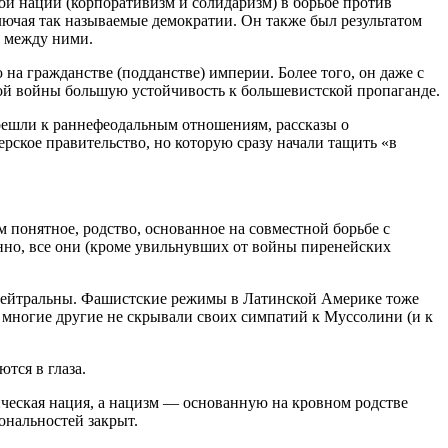
ой нации (корпоративизм и солидаризм) в борьбе против
лючая так называемые демократии. Он также был результатом
и между ними.
а гражданстве (подданстве) империи. Более того, он даже с
й войны большую устойчивость к большевистской пропаганде.
ерешли к раннефеодальным отношениям, рассказы о
ское правительство, но которую сразу начали тащить «в
 понятное, родство, основанное на совместной борьбе с
енно, все они (кроме увильнувших от войны пиренейских
ь нейтральны. Фашистские режимы в Латинской Америке тоже
 многие другие не скрывали своих симпатий к Муссолини (и к
тся в глаза.
тическая нация, а нацизм — основанную на кровном родстве
ональностей закрыт.