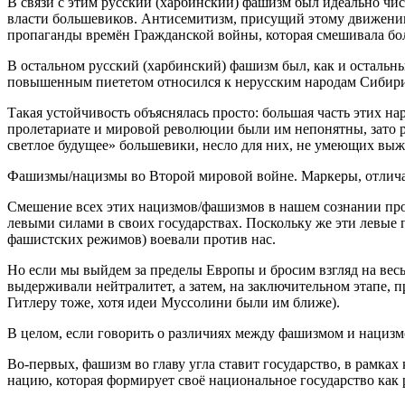
В связи с этим русский (харбинский) фашизм был идеально чи
власти большевиков. Антисемитизм, присущий этому движению,
пропаганды времён Гражданской войны, которая смешивала бо
В остальном русский (харбинский) фашизм был, как и остальн
повышенным пиететом относился к нерусским народам Сибири
Такая устойчивость объяснялась просто: большая часть этих н
пролетариате и мировой революции были им непонятны, зато р
светлое будущее» большевики, несло для них, не умеющих вы
Фашизмы/нацизмы во Второй мировой войне. Маркеры, отлич
Смешение всех этих нацизмов/фашизмов в нашем сознании прои
левыми силами в своих государствах. Поскольку же эти левые
фашистских режимов) воевали против нас.
Но если мы выйдем за пределы Европы и бросим взгляд на вес
выдерживали нейтралитет, а затем, на заключительном этапе,
Гитлеру тоже, хотя идеи Муссолини были им ближе).
В целом, если говорить о различиях между фашизмом и нацизмо
Во-первых, фашизм во главу угла ставит государство, в рамка
нацию, которая формирует своё национальное государство как 