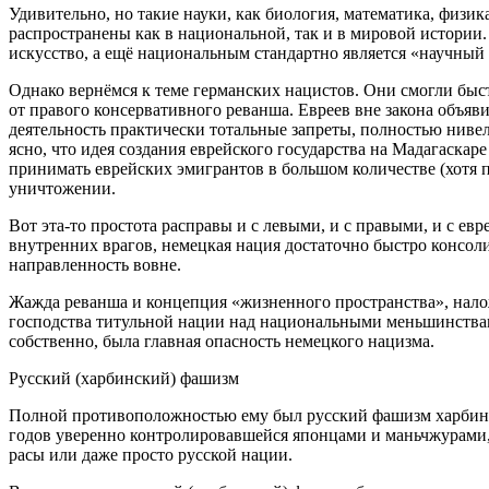
Удивительно, но такие науки, как биология, математика, физик
распространены как в национальной, так и в мировой истории. 
искусство, а ещё национальным стандартно является «научны
Однако вернёмся к теме германских нацистов. Они смогли быстр
от правого консервативного реванша. Евреев вне закона объя
деятельность практически тотальные запреты, полностью нивел
ясно, что идея создания еврейского государства на Мадагаск
принимать еврейских эмигрантов в большом количестве (хотя 
уничтожении.
Вот эта-то простота расправы и с левыми, и с правыми, и с ев
внутренних врагов, немецкая нация достаточно быстро консоли
направленность вовне.
Жажда реванша и концепция «жизненного пространства», нало
господства титульной нации над национальными меньшинствами
собственно, была главная опасность немецкого нацизма.
Русский (харбинский) фашизм
Полной противоположностью ему был русский фашизм харбинско
годов уверенно контролировавшейся японцами и маньчжурами,
расы или даже просто русской нации.