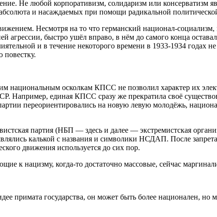
ние. Не любой корпоративизм, солидаризм или консерватизм яв
о абсолюта и насаждаемых при помощи радикальной политическо
движением. Несмотря на то что германский национал-социализм,
ей агрессии, быстро ушёл вправо, в нём до самого конца остав
ятельной и в течение некоторого времени в 1933-1934 годах не
 повестку.
им национальным осколкам КПСС не позволил характер их элек
СР. Например, единая КПСС сразу же прекратила своё существов
 партии переориентировались на новую левую молодёжь, национал
вистская партия (НБП — здесь и далее — экстремистская органи
 являлись калькой с названия и символики НСДАП. После запрет
ского движения используется до сих пор.
еющие к нацизму, когда-то достаточно массовые, сейчас маргина
дее примата государства, он может быть более национален, но 