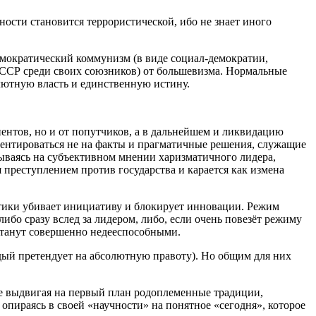
ости становится террористической, ибо не знает иного
емократический коммунизм (в виде социал-демократии,
СССР среди своих союзников) от большевизма. Нормальные
лютную власть и единственную истину.
ентов, но и от попутчиков, а в дальнейшем и ликвидацию
иентироваться не на факты и прагматичные решения, служащие
вываясь на субъективном мнении харизматичного лидера,
 преступлением против государства и карается как измена
стики убивает инициативу и блокирует инновации. Режим
ибо сразу вслед за лидером, либо, если очень повезёт режиму
 станут совершенно недееспособными.
дый претендует на абсолютную правоту). Но общим для них
ате выдвигая на первый план родоплеменные традиции,
пираясь в своей «научности» на понятное «сегодня», которое