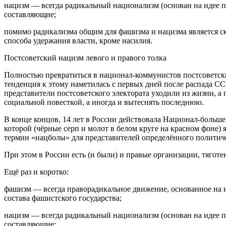
нацизм — всегда радикальный национализм (основан на идее п
составляющие;
помимо радикализма общим для фашизма и нацизма является скл
способа удержания власти, кроме насилия.
Постсоветский нацизм левого и правого толка
Полностью превратиться в национал-коммунистов постсоветск
тенденция к этому наметилась с первых дней после распада СС
представители постсоветского электората уходили из жизни, а
социальной повесткой, а иногда и вытеснять последнюю.
В конце концов, 14 лет в России действовала Национал-больше
которой (чёрные серп и молот в белом круге на красном фоне)
термин «нацболы» для представителей определённого политиче
При этом в России есть (и были) и правые организации, тягот
Ещё раз и коротко:
фашизм — всегда праворадикальное движение, основанное на и
состава фашистского государства;
нацизм — всегда радикальный национализм (основан на идее п
составляющие;