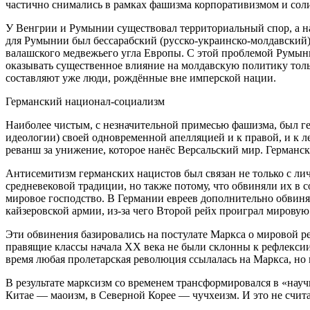
частично снимались в рамках фашизма корпоративизмом и сол
У Венгрии и Румынии существовал территориальный спор, а 
для Румынии был бессарабский (русско-украинско-молдавский)
валашского медвежьего угла Европы. С этой проблемой Румыни
оказывать существенное влияние на молдавскую политику тольк
составляют уже люди, рождённые вне имперской нации.
Германский национал-социализм
Наиболее чистым, с незначительной примесью фашизма, был г
идеологии) своей одновременной апелляцией и к правой, и к л
реванш за унижение, которое нанёс Версальский мир. Германс
Антисемитизм германских нацистов был связан не только с ли
средневековой традиции, но также потому, что обвиняли их в
мировое господство. В Германии евреев дополнительно обвиня
кайзеровской армии, из-за чего Второй рейх проиграл мировую
Эти обвинения базировались на постулате Маркса о мировой р
правящие классы начала ХХ века не были склонны к рефлексии
время любая пролетарская революция ссылалась на Маркса, но
В результате марксизм со временем трансформировался в «нау
Китае — маоизм, в Северной Корее — чучхеизм. И это не счит