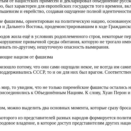
стым от нацистских примесей и декларировал объединение русск
 был характерен для европейских государств того времени, вк
льшевизм и еврейство, создавая ощущение полной идентичност
ые фашизмы, ориентирован на политическую нацию, основанную н
 и Дальнего Востока, продемонстрировавшим в ходе Гражданско
ародов жила ещё в условиях родоплеменного строя, некоторые п
азрушение привычной среды обитания, которую не трогало импер
живать по-другому, нешуточную опасность вымирания.
ающие нацизм от фашизма
зошло потому, что они сами ощущали некое, не всегда им самим
 поддерживались СССР, то и он для них был врагом. Соответств
ь мир, то увидим, что не только пиренейские фашисты осталис
 присоединились к Объединённым Нациям. К слову, Хуан Перон и
м, можно выделить два основных момента, которые сразу бросаю
х которого из представителей разных народов формируется поли
родовое владение, в которое доступ представителям других наци