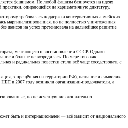
ляется фашизмом. Но любой фашизм базируется на идеях
й практики, опирающейся на харизматичную диктатуру.
 которому требовалась поддержка консервативных армейских
алась маргинализированная, но не полностью уничтоженная
 без шансов на успех претендовала на дальнейшее развитие
тората, мечтающего о восстановлении СССР. Однако
ание и больше не возродилась. По мере того как
ьная и радикальная повестки стали всё чаще соседствовать с
зация, запрещённая на территории РФ), название и символика
а НБП в 2007 году возникли организации-продолжатели, а
лизированные, но не исчезнувшие окончательно.
может быть и интернационален — всё зависит от национального