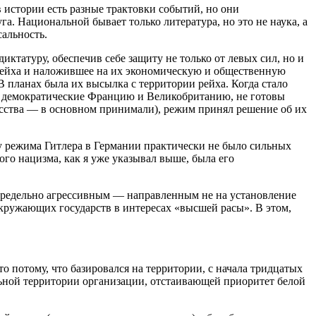
в истории есть разные трактовки событий, но они
а. Национальной бывает только литература, но это не наука, а
альность.
иктатуру, обеспечив себе защиту не только от левых сил, но и
 рейха и наложившее на их экономическую и общественную
В планах была их высылка с территории рейха. Когда стало
ая демократические Францию и Великобританию, не готовы
усства — в основном принимали), режим принял решение об их
о у режима Гитлера в Германии практически не было сильных
го нацизма, как я уже указывал выше, была его
предельно агрессивным — направленным не на установление
кружающих государств в интересах «высшей расы». В этом,
потому, что базировался на территории, с начала тридцатых
ьной территории организации, отстаивающей приоритет белой