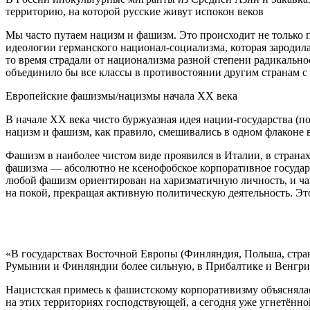
территорию, на которой русские живут испокон веков
Мы часто путаем нацизм и фашизм. Это происходит не только 
идеологии германского национал-социализма, которая зародилас
то время страдали от национализма разной степени радикально
объединило бы все классы в противостоянии другим странам с
Европейские фашизмы/нацизмы начала ХХ века
В начале ХХ века чисто буржуазная идея нации-государства (п
нацизм и фашизм, как правило, смешивались в одном флаконе 
Фашизм в наиболее чистом виде проявился в Италии, в стран
фашизма — абсолютно не ксенофобское корпоративное государс
любой фашизм ориентирован на харизматичную личность, и чащ
на покой, прекращая активную политическую деятельность. Эт
«В государствах Восточной Европы (Финляндия, Польша, стр
Румынии и Финляндии более сильную, в Прибалтике и Венгри
Нацистская примесь к фашистскому корпоративизму объясняла
на этих территориях господствующей, а сегодня уже угнетённ