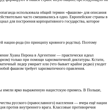
пропаганда использовала общий термин «фашизм» для описания
действительно часто смешивались в одно. Европейские страны в
циал для построения корпоративного государства, которое
ей нации-рода (по принципу кровного родства). Поэтому
вление Хуана Перона в Аргентине — практически идеал
аризм) только при помощи харизматичной диктатуры. Кстати,
матичный лидер умирает или (что бывает крайне редко) уходит
любой фашизм требует харизматичного правления.
ы имели ярко выраженную нацистскую примесь. В Польше,
ества русского (православного) населения — вчера ещё нации
ция против внутреннего врага. Классовые противоречия