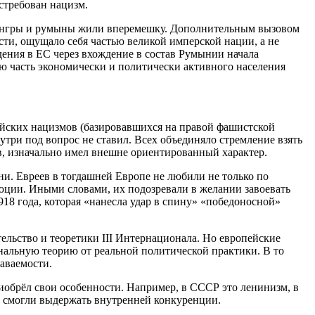
стребован нацизм.
венгры и румыны жили вперемешку. Дополнительным вызовом
сти, ощущало себя частью великой имперской нации, а не
ения в ЕС через вхождение в состав Румынии начала
ую часть экономически и политически активного населения
ейских нацизмов (базировавшихся на правой фашистской
утри под вопрос не ставил. Всех объединяло стремление взять
в, изначально имел внешне ориентированный характер.
ни. Евреев в тогдашней Европе не любили не только по
люции. Иными словами, их подозревали в желании завоевать
18 года, которая «нанесла удар в спину» «победоносной»
ельство и теоретики III Интернационала. Но европейские
нальную теорию от реальной политической практики. В то
аваемости.
иобрёл свои особенности. Например, в СССР это ленинизм, в
не смогли выдержать внутренней конкуренции.