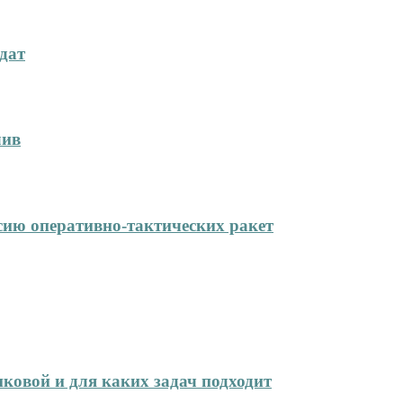
дат
лив
сию оперативно-тактических ракет
иковой и для каких задач подходит