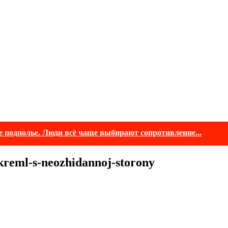
е подполье. Люди всё чаще выбирают сопротивление...
kreml-s-neozhidannoj-storony