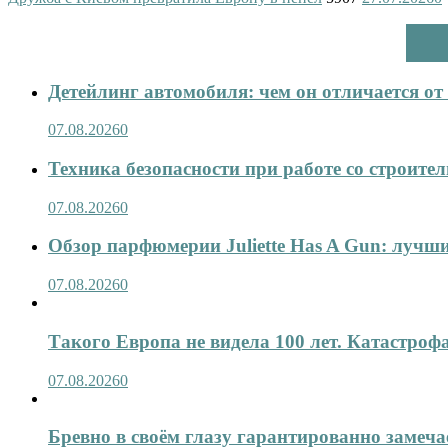
Детейлинг автомобиля: чем он отличается о
07.08.2026
0
Техника безопасности при работе со строит
07.08.2026
0
Обзор парфюмерии Juliette Has A Gun: лучши
07.08.2026
0
Такого Европа не видела 100 лет. Катастроф
07.08.2026
0
Бревно в своём глазу гарантированно замеча