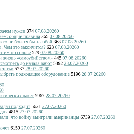
 зачем нужен
374
07.08.2026
0
ием: общие правила
365
07.08.2026
0
 кто не боится быть собой
368
07.08.2026
0
и. Чем это закончится?
623
07.08.2026
0
ют им по голове
529
07.08.2026
0
и жизнь «самоубийством»
445
07.08.2026
0
смотреть до начала работ
5392
28.07.2026
0
 статьи
5237
28.07.2026
0
 выбрать подходящее оборудование
5196
28.07.2026
0
6
0
6
0
актических ракет
5967
28.07.2026
0
 задач подходит
5621
27.07.2026
0
одня
4815
27.07.2026
0
азали, что войну выиграли американцы
6739
27.07.2026
0
хочет
6159
27.07.2026
0