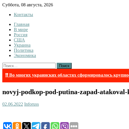
Skip
Суббота, 08 августа, 2026
to
Контакты
content
Главная
InfoRuss
InfoRuss — Новости
В мире
Россия
США
Украина
Политика
Экономика
Найти:
❗❗ Во многих украинских областях сформировалось крупно
novyj-podkop-pod-putina-zapad-atakoval-
02.06.2022
Inforuss