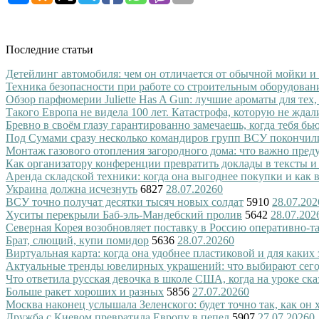
Последние статьи
Детейлинг автомобиля: чем он отличается от обычной мойки и
Техника безопасности при работе со строительным оборудован
Обзор парфюмерии Juliette Has A Gun: лучшие ароматы для тех,
Такого Европа не видела 100 лет. Катастрофа, которую не ждал
Бревно в своём глазу гарантированно замечаешь, когда тебя бь
Под Сумами сразу несколько командиров групп ВСУ покончил
Монтаж газового отопления загородного дома: что важно преду
Как организатору конференции превратить доклады в тексты и
Аренда складской техники: когда она выгоднее покупки и как
Украина должна исчезнуть
6827
28.07.2026
0
ВСУ точно получат десятки тысяч новых солдат
5910
28.07.202
Хуситы перекрыли Баб-эль-Мандебский пролив
5642
28.07.202
Северная Корея возобновляет поставку в Россию оперативно-т
Брат, слющий, купи помидор
5636
28.07.2026
0
Виртуальная карта: когда она удобнее пластиковой и для каких
Актуальные тренды ювелирных украшений: что выбирают сег
Что ответила русская девочка в школе США, когда на уроке ск
Больше ракет хороших и разных
5856
27.07.2026
0
Москва наконец услышала Зеленского: будет точно так, как он 
Дружба с Киевом превратила Европу в пепел
5907
27.07.2026
0