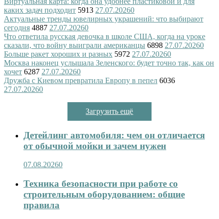
Виртуальная карта: когда она удобнее пластиковой и для
каких задач подходит
5913
27.07.2026
0
Актуальные тренды ювелирных украшений: что выбирают
сегодня
4887
27.07.2026
0
Что ответила русская девочка в школе США, когда на уроке
сказали, что войну выиграли американцы
6898
27.07.2026
0
Больше ракет хороших и разных
5972
27.07.2026
0
Москва наконец услышала Зеленского: будет точно так, как он
хочет
6287
27.07.2026
0
Дружба с Киевом превратила Европу в пепел
6036
27.07.2026
0
Загрузить ещё
Детейлинг автомобиля: чем он отличается
от обычной мойки и зачем нужен
07.08.2026
0
Техника безопасности при работе со
строительным оборудованием: общие
правила