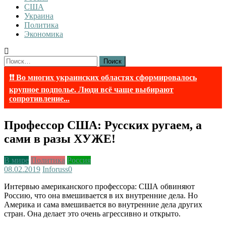
США
Украина
Политика
Экономика
Найти:
❗❗ Во многих украинских областях сформировалось
крупное подполье. Люди всё чаще выбирают
сопротивление...
Профессор США: Русских ругаем, а
сами в разы ХУЖЕ!
В мире
Политика
Россия
08.02.2019
Inforuss
0
Интервью американского профессора: США обвиняют
Россию, что она вмешивается в их внутренние дела. Но
Америка и сама вмешивается во внутренние дела других
стран. Она делает это очень агрессивно и открыто.