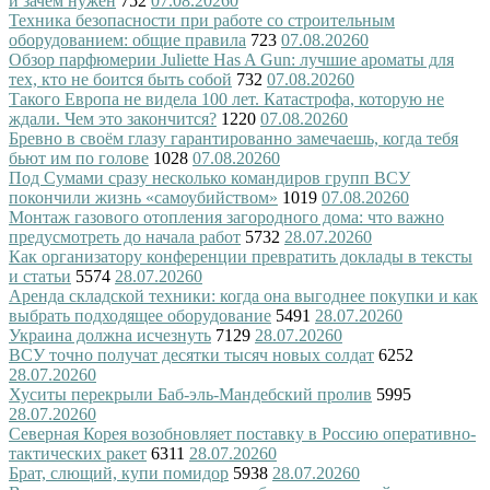
и зачем нужен
752
07.08.2026
0
Техника безопасности при работе со строительным
оборудованием: общие правила
723
07.08.2026
0
Обзор парфюмерии Juliette Has A Gun: лучшие ароматы для
тех, кто не боится быть собой
732
07.08.2026
0
Такого Европа не видела 100 лет. Катастрофа, которую не
ждали. Чем это закончится?
1220
07.08.2026
0
Бревно в своём глазу гарантированно замечаешь, когда тебя
бьют им по голове
1028
07.08.2026
0
Под Сумами сразу несколько командиров групп ВСУ
покончили жизнь «самоубийством»
1019
07.08.2026
0
Монтаж газового отопления загородного дома: что важно
предусмотреть до начала работ
5732
28.07.2026
0
Как организатору конференции превратить доклады в тексты
и статьи
5574
28.07.2026
0
Аренда складской техники: когда она выгоднее покупки и как
выбрать подходящее оборудование
5491
28.07.2026
0
Украина должна исчезнуть
7129
28.07.2026
0
ВСУ точно получат десятки тысяч новых солдат
6252
28.07.2026
0
Хуситы перекрыли Баб-эль-Мандебский пролив
5995
28.07.2026
0
Северная Корея возобновляет поставку в Россию оперативно-
тактических ракет
6311
28.07.2026
0
Брат, слющий, купи помидор
5938
28.07.2026
0