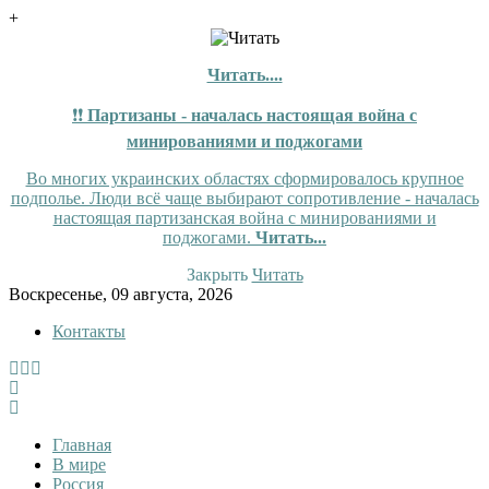
+
Читать....
❗❗
Партизаны - началась настоящая война с
минированиями и поджогами
Во многих украинских областях сформировалось крупное
подполье. Люди всё чаще выбирают сопротивление - началась
настоящая партизанская война с минированиями и
поджогами.
Читать...
Закрыть
Читать
Skip
Воскресенье, 09 августа, 2026
to
Контакты
content
InfoRuss
InfoRuss — Новости
Главная
В мире
Россия