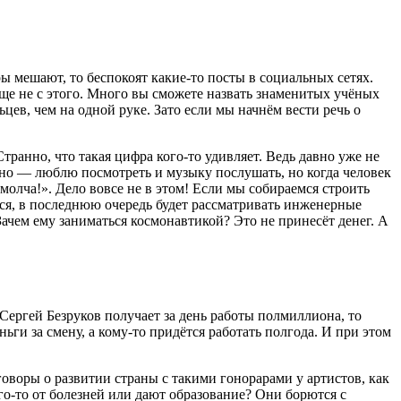
ры мешают, то беспокоят какие-то посты в социальных сетях.
ще не с этого. Много вы сможете назвать знаменитых учёных
ьцев, чем на одной руке. Зато если мы начнём вести речь о
ранно, что такая цифра кого-то удивляет. Ведь давно уже не
кино — люблю посмотреть и музыку послушать, но когда человек
молча!». Дело вовсе не в этом! Если мы собираемся строить
ться, в последнюю очередь будет рассматривать инженерные
Зачем ему заниматься космонавтикой? Это не принесёт денег. А
 Сергей Безруков получает за день работы полмиллиона, то
ьги за смену, а кому-то придётся работать полгода. И при этом
говоры о развитии страны с такими гонорарами у артистов, как
о-то от болезней или дают образование? Они борются с