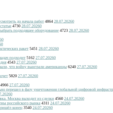
смотреть до начала работ
4864
28.07.2026
0
 статьи
4730
28.07.2026
0
 выбрать подходящее оборудование
4723
28.07.2026
0
6
0
6
0
актических ракет
5451
28.07.2026
0
 задач подходит
5162
27.07.2026
0
одня
4543
27.07.2026
0
азали, что войну выиграли американцы
6240
27.07.2026
0
хочет
5820
27.07.2026
0
4966
27.07.2026
0
ьно перешел в фазу уничтожения глобальной цифровой инфраст
7.2026
0
вка. Москва выходит из сделки
4560
24.07.2026
0
ены российского рынка
4311
24.07.2026
0
пришёл конец
3540
24.07.2026
0