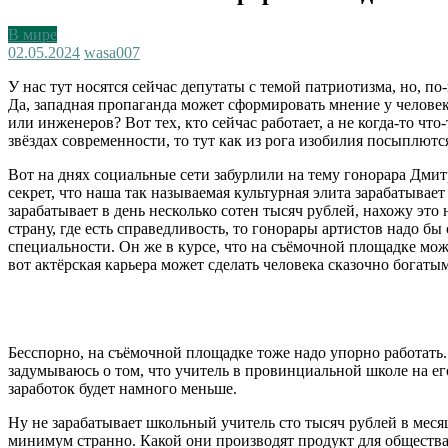
В мире
02.05.2024
wasa007
У нас тут носятся сейчас депутаты с темой патриотизма, но, п
Да, западная пропаганда может сформировать мнение у человек
или инженеров? Вот тех, кто сейчас работает, а не когда-то что
звёздах современности, то тут как из рога изобилия посыплютс
Вот на днях социальные сети забурлили на тему гонорара Дмитр
секрет, что наша так называемая культурная элита зарабатывае
зарабатывает в день несколько сотен тысяч рублей, нахожу это
страну, где есть справедливость, то гонорары артистов надо б
специальности. Он же в курсе, что на съёмочной площадке мож
вот актёрская карьера может сделать человека сказочно богатым
Бесспорно, на съёмочной площадке тоже надо упорно работать. 
задумываюсь о том, что учитель в провинциальной школе на его 
заработок будет намного меньше.
Ну не зарабатывает школьный учитель сто тысяч рублей в месяц
минимум странно. Какой они производят продукт для общества?