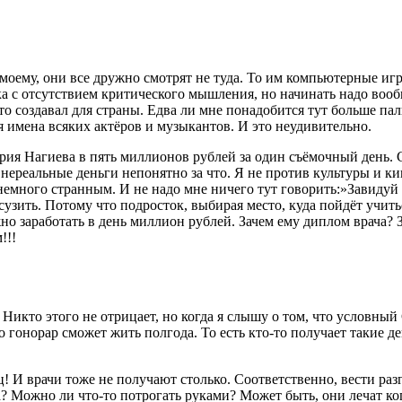
о-моему, они все дружно смотрят не туда. То им компьютерные иг
а с отсутствием критического мышления, но начинать надо вооб
-то создавал для страны. Едва ли мне понадобится тут больше пал
я имена всяких актёров и музыкантов. И это неудивительно.
ия Нагиева в пять миллионов рублей за один съёмочный день. Ст
т нереальные деньги непонятно за что. Я не против культуры и 
 немного странным. И не надо мне ничего тут говорить:»Завидуй 
ы сузить. Потому что подросток, выбирая место, куда пойдёт учи
но заработать в день миллион рублей. Зачем ему диплом врача? 
!!!
Никто этого не отрицает, но когда я слышу о том, что условный
гонорар сможет жить полгода. То есть кто-то получает такие ден
! И врачи тоже не получают столько. Соответственно, вести раз
 Можно ли что-то потрогать руками? Может быть, они лечат ког