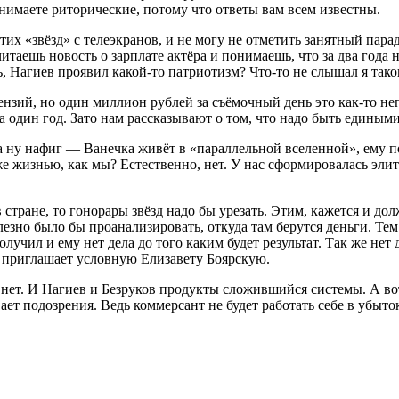
имаете риторические, потому что ответы вам всем известны.
этих «звёзд» с телеэкранов, и не могу не отметить занятный пар
таешь новость о зарплате актёра и понимаешь, что за два года 
ь, Нагиев проявил какой-то патриотизм? Что-то не слышал я тако
нзий, но один миллион рублей за съёмочный день это как-то неп
 один год. Зато нам рассказывают о том, что надо быть едиными
ну нафиг — Ванечка живёт в «параллельной вселенной», ему по
е жизнью, как мы? Естественно, нет. У нас сформировалась элит
 стране, то гонорары звёзд надо бы урезать. Этим, кажется и до
полезно было бы проанализировать, откуда там берутся деньги. Те
олучил и ему нет дела до того каким будет результат. Так же не
 и приглашает условную Елизавету Боярскую.
 нет. И Нагиев и Безруков продукты сложившийся системы. А вот
ет подозрения. Ведь коммерсант не будет работать себе в убыт