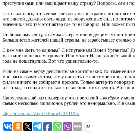
преступниками или защищают нашу страну? Вопросы, сами пон
Так сложилось, что сейчас элитой у нас в стране считают всех 
что элитой должны стать люди из вооруженных сил, но потом чи
значения, чего там этот актёр где-то наговорил. Или может быт
По большому счёту, к самим актёрам или ведущим тут нет прете
Большинство жителей нашей страны, не зарабатывает столько за
С кем мне быть-то единым? С испуганным Ваней Ургантом? Да 
магазине он не высматривает. Или может Нагиев живёт такой ж
года не пошатнулись. Вот что удивительно-то.
Если на самом верху действительно хотят каких-то изменений в
мне рассказывать о том, что у нас есть независимое кино, то 
фильм ничего не собирает в прокате. Только актёр-то гонорар п
и его задача сводится только к освоению этих средств. Вот он
Напоследок ещё раз подчеркну, что претензий к актёрам у меня
съёмок несколько миллионов рублей это ненормально. И вызыва
https://dzen.ru/a/ZivS7xFonwO0YUXw
38