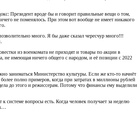
адокс: Президент вроде бы и говорит правильные вещи о том,
ничего не поменялось. При этом вот вообще не имеет никакого
го.
озволительно много. Я бы даже сказал чересчур много!!!
.
вестки из военкомата не приходят и товары по акции в
а, не имеющая ничего общего с народом, и её позиции с 2022
лжно заниматься Министерство культуры. Если же кто-то начнёт
м более полно примеров, когда при затратах в миллионы рублей
т дела до этого и режиссерам. Потому что финансы ему выделили
 к системе вопросы есть. Когда человек получает за неделю
ок…