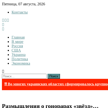
Skip
Пятница, 07 августа, 2026
to
Контакты
content
InfoRuss
InfoRuss — Новости
Главная
В мире
Россия
США
Украина
Политика
Экономика
Найти:
❗❗ Во многих украинских областях сформировалось крупно
Размышления о гонорарах «звёзд»…