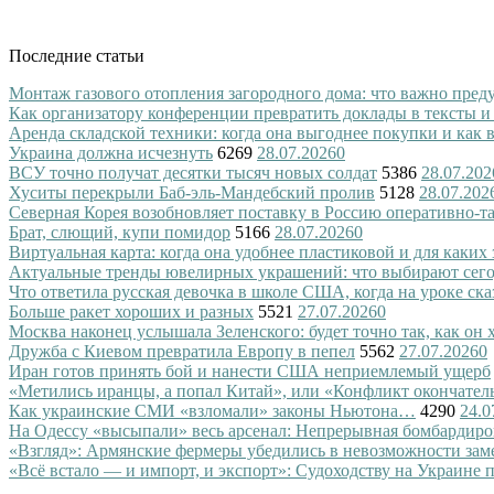
Последние статьи
Монтаж газового отопления загородного дома: что важно преду
Как организатору конференции превратить доклады в тексты и
Аренда складской техники: когда она выгоднее покупки и как
Украина должна исчезнуть
6269
28.07.2026
0
ВСУ точно получат десятки тысяч новых солдат
5386
28.07.202
Хуситы перекрыли Баб-эль-Мандебский пролив
5128
28.07.202
Северная Корея возобновляет поставку в Россию оперативно-т
Брат, слющий, купи помидор
5166
28.07.2026
0
Виртуальная карта: когда она удобнее пластиковой и для каких
Актуальные тренды ювелирных украшений: что выбирают сег
Что ответила русская девочка в школе США, когда на уроке ск
Больше ракет хороших и разных
5521
27.07.2026
0
Москва наконец услышала Зеленского: будет точно так, как он 
Дружба с Киевом превратила Европу в пепел
5562
27.07.2026
0
Иран готов принять бой и нанести США неприемлемый ущерб
«Метились иранцы, а попал Китай», или «Конфликт окончател
Как украинские СМИ «взломали» законы Ньютона…
4290
24.0
На Одессу «высыпали» весь арсенал: Непрерывная бомбардиро
«Взгляд»: Армянские фермеры убедились в невозможности зам
«Всё встало — и импорт, и экспорт»: Судоходству на Украине 