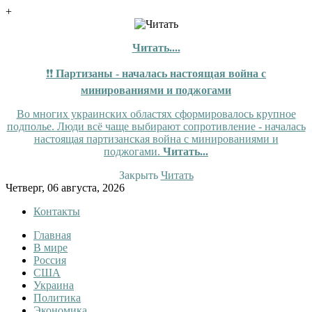
+
Читать....
❗❗
Партизаны - началась настоящая война с
минированиями и поджогами
Во многих украинских областях сформировалось крупное
подполье. Люди всё чаще выбирают сопротивление - началась
настоящая партизанская война с минированиями и
поджогами.
Читать...
Закрыть
Читать
Skip
Четверг, 06 августа, 2026
to
Контакты
content
Главная
InfoRuss
InfoRuss — Новости
В мире
Россия
США
Украина
Политика
Экономика