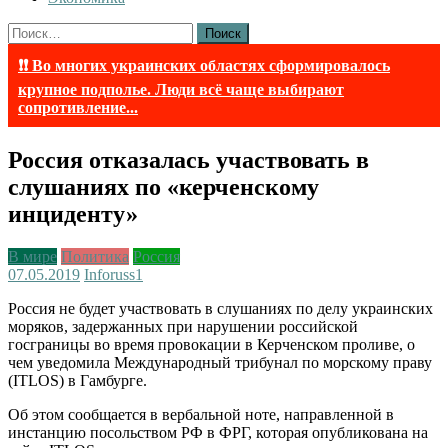
Найти:
❗❗ Во многих украинских областях сформировалось
крупное подполье. Люди всё чаще выбирают
сопротивление...
Россия отказалась участвовать в
слушаниях по «керченскому
инциденту»
В мире
Политика
Россия
07.05.2019
Inforuss
1
Россия не будет участвовать в слушаниях по делу украинских
моряков, задержанных при нарушении российской
госграницы во время провокации в Керченском проливе, о
чем уведомила Международный трибунал по морскому праву
(ITLOS) в Гамбурге.
Об этом сообщается в вербальной ноте, направленной в
инстанцию посольством РФ в ФРГ, которая опубликована на