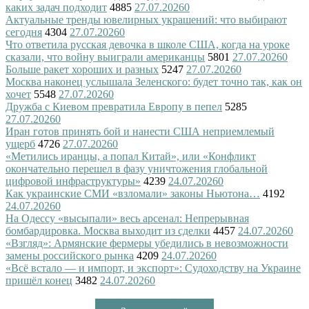
каких задач подходит
4885
27.07.2026
0
Актуальные тренды ювелирных украшений: что выбирают
сегодня
4304
27.07.2026
0
Что ответила русская девочка в школе США, когда на уроке
сказали, что войну выиграли американцы
5801
27.07.2026
0
Больше ракет хороших и разных
5247
27.07.2026
0
Москва наконец услышала Зеленского: будет точно так, как он
хочет
5548
27.07.2026
0
Дружба с Киевом превратила Европу в пепел
5285
27.07.2026
0
Иран готов принять бой и нанести США неприемлемый
ущерб
4726
27.07.2026
0
«Метились иранцы, а попал Китай», или «Конфликт
окончательно перешел в фазу уничтожения глобальной
цифровой инфраструктуры»
4239
24.07.2026
0
Как украинские СМИ «взломали» законы Ньютона…
4192
24.07.2026
0
На Одессу «высыпали» весь арсенал: Непрерывная
бомбардировка. Москва выходит из сделки
4457
24.07.2026
0
«Взгляд»: Армянские фермеры убедились в невозможности
замены российского рынка
4209
24.07.2026
0
«Всё встало — и импорт, и экспорт»: Судоходству на Украине
пришёл конец
3482
24.07.2026
0