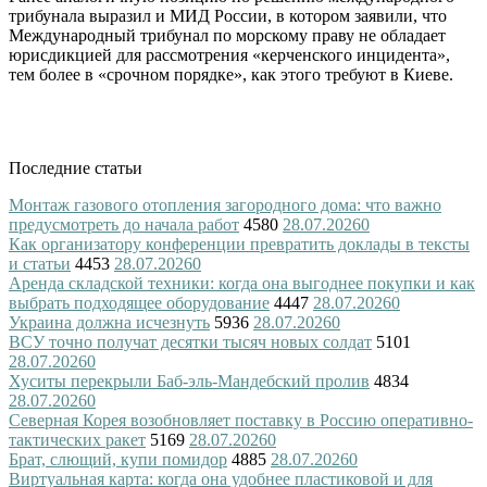
трибунала выразил и МИД России, в котором заявили, что
Международный трибунал по морскому праву не обладает
юрисдикцией для рассмотрения «керченского инцидента»,
тем более в «срочном порядке», как этого требуют в Киеве.
Последние статьи
Монтаж газового отопления загородного дома: что важно
предусмотреть до начала работ
4580
28.07.2026
0
Как организатору конференции превратить доклады в тексты
и статьи
4453
28.07.2026
0
Аренда складской техники: когда она выгоднее покупки и как
выбрать подходящее оборудование
4447
28.07.2026
0
Украина должна исчезнуть
5936
28.07.2026
0
ВСУ точно получат десятки тысяч новых солдат
5101
28.07.2026
0
Хуситы перекрыли Баб-эль-Мандебский пролив
4834
28.07.2026
0
Северная Корея возобновляет поставку в Россию оперативно-
тактических ракет
5169
28.07.2026
0
Брат, слющий, купи помидор
4885
28.07.2026
0
Виртуальная карта: когда она удобнее пластиковой и для