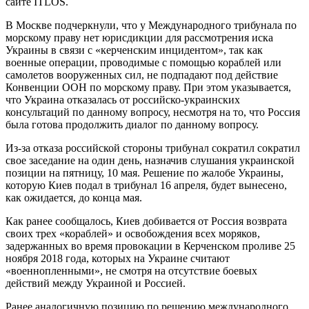
сайте ITLOS.
В Москве подчеркнули, что у Международного трибунала по
морскому праву нет юрисдикции для рассмотрения иска
Украины в связи с «керченским инцидентом», так как
военные операции, проводимые с помощью кораблей или
самолетов вооруженных сил, не подпадают под действие
Конвенции ООН по морскому праву. При этом указывается,
что Украина отказалась от российско-украинских
консультаций по данному вопросу, несмотря на то, что Россия
была готова продолжить диалог по данному вопросу.
Из-за отказа российской стороны трибунал сократил сократил
свое заседание на один день, назначив слушания украинской
позиции на пятницу, 10 мая. Решение по жалобе Украины,
которую Киев подал в трибунал 16 апреля, будет вынесено,
как ожидается, до конца мая.
Как ранее сообщалось, Киев добивается от Россия возврата
своих трех «кораблей» и освобождения всех моряков,
задержанных во время провокации в Керченском проливе 25
ноября 2018 года, которых на Украине считают
«военнопленными», не смотря на отсутствие боевых
действий между Украиной и Россией.
Ранее аналогичную позицию по решению международного