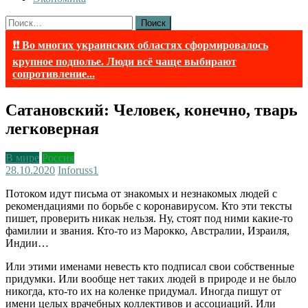
Найти:
❗❗ Во многих украинских областях сформировалось
крупное подполье. Люди всё чаще выбирают
сопротивление...
Сатановский: Человек, конечно, тварь
легковерная
В мире
Россия
28.10.2020
Inforuss
1
Потоком идут письма от знакомых и незнакомых людей с
рекомендациями по борьбе с коронавирусом. Кто эти тексты
пишет, проверить никак нельзя. Ну, стоят под ними какие-то
фамилии и звания. Кто-то из Марокко, Австралии, Израиля,
Индии…
Или этими именами невесть кто подписал свои собственные
придумки. Или вообще нет таких людей в природе и не было
никогда, кто-то их на коленке придумал. Иногда пишут от
имени целых врачебных коллективов и ассоциаций. Или