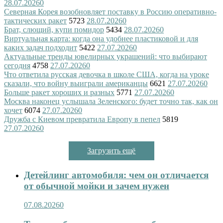
28.07.2026
0
Северная Корея возобновляет поставку в Россию оперативно-
тактических ракет
5723
28.07.2026
0
Брат, слющий, купи помидор
5434
28.07.2026
0
Виртуальная карта: когда она удобнее пластиковой и для
каких задач подходит
5422
27.07.2026
0
Актуальные тренды ювелирных украшений: что выбирают
сегодня
4758
27.07.2026
0
Что ответила русская девочка в школе США, когда на уроке
сказали, что войну выиграли американцы
6621
27.07.2026
0
Больше ракет хороших и разных
5771
27.07.2026
0
Москва наконец услышала Зеленского: будет точно так, как он
хочет
6074
27.07.2026
0
Дружба с Киевом превратила Европу в пепел
5819
27.07.2026
0
Загрузить ещё
Детейлинг автомобиля: чем он отличается
от обычной мойки и зачем нужен
07.08.2026
0