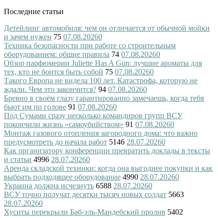
Последние статьи
Детейлинг автомобиля: чем он отличается от обычной мойки
и зачем нужен
75
07.08.2026
0
Техника безопасности при работе со строительным
оборудованием: общие правила
74
07.08.2026
0
Обзор парфюмерии Juliette Has A Gun: лучшие ароматы для
тех, кто не боится быть собой
75
07.08.2026
0
Такого Европа не видела 100 лет. Катастрофа, которую не
ждали. Чем это закончится?
94
07.08.2026
0
Бревно в своём глазу гарантированно замечаешь, когда тебя
бьют им по голове
91
07.08.2026
0
Под Сумами сразу несколько командиров групп ВСУ
покончили жизнь «самоубийством»
91
07.08.2026
0
Монтаж газового отопления загородного дома: что важно
предусмотреть до начала работ
5146
28.07.2026
0
Как организатору конференции превратить доклады в тексты
и статьи
4996
28.07.2026
0
Аренда складской техники: когда она выгоднее покупки и как
выбрать подходящее оборудование
4990
28.07.2026
0
Украина должна исчезнуть
6588
28.07.2026
0
ВСУ точно получат десятки тысяч новых солдат
5663
28.07.2026
0
Хуситы перекрыли Баб-эль-Мандебский пролив
5402