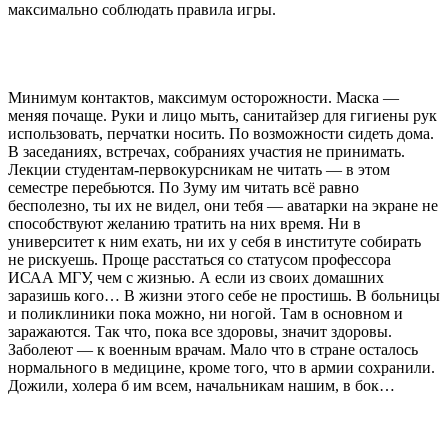
максимально соблюдать правила игры.
Минимум контактов, максимум осторожности. Маска —
меняя почаще. Руки и лицо мыть, санитайзер для гигиены рук
использовать, перчатки носить. По возможности сидеть дома.
В заседаниях, встречах, собраниях участия не принимать.
Лекции студентам-первокурсникам не читать — в этом
семестре перебьются. По Зуму им читать всё равно
бесполезно, ты их не видел, они тебя — аватарки на экране не
способствуют желанию тратить на них время. Ни в
университет к ним ехать, ни их у себя в институте собирать
не рискуешь. Проще расстаться со статусом профессора
ИСАА МГУ, чем с жизнью. А если из своих домашних
заразишь кого… В жизни этого себе не простишь. В больницы
и поликлиники пока можно, ни ногой. Там в основном и
заражаются. Так что, пока все здоровы, значит здоровы.
Заболеют — к военным врачам. Мало что в стране осталось
нормального в медицине, кроме того, что в армии сохранили.
Дожили, холера б им всем, начальникам нашим, в бок…