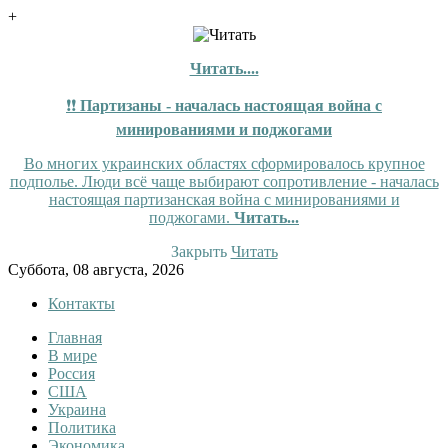
+
Читать....
❗❗
Партизаны - началась настоящая война с
минированиями и поджогами
Во многих украинских областях сформировалось крупное
подполье. Люди всё чаще выбирают сопротивление - началась
настоящая партизанская война с минированиями и
поджогами.
Читать...
Закрыть
Читать
Skip
Суббота, 08 августа, 2026
to
Контакты
content
Главная
InfoRuss
InfoRuss — Новости
В мире
Россия
США
Украина
Политика
Экономика