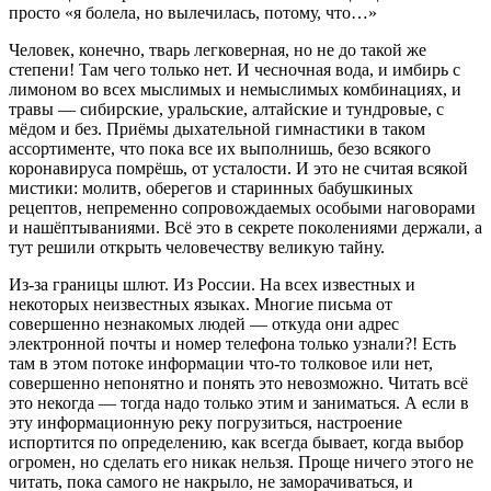
просто «я болела, но вылечилась, потому, что…»
Человек, конечно, тварь легковерная, но не до такой же
степени! Там чего только нет. И чесночная вода, и имбирь с
лимоном во всех мыслимых и немыслимых комбинациях, и
травы — сибирские, уральские, алтайские и тундровые, с
мёдом и без. Приёмы дыхательной гимнастики в таком
ассортименте, что пока все их выполнишь, безо всякого
коронавируса помрёшь, от усталости. И это не считая всякой
мистики: молитв, оберегов и старинных бабушкиных
рецептов, непременно сопровождаемых особыми наговорами
и нашёптываниями. Всё это в секрете поколениями держали, а
тут решили открыть человечеству великую тайну.
Из-за границы шлют. Из России. На всех известных и
некоторых неизвестных языках. Многие письма от
совершенно незнакомых людей — откуда они адрес
электронной почты и номер телефона только узнали?! Есть
там в этом потоке информации что-то толковое или нет,
совершенно непонятно и понять это невозможно. Читать всё
это некогда — тогда надо только этим и заниматься. А если в
эту информационную реку погрузиться, настроение
испортится по определению, как всегда бывает, когда выбор
огромен, но сделать его никак нельзя. Проще ничего этого не
читать, пока самого не накрыло, не заморачиваться, и