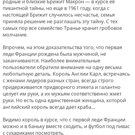
родные и близкие Брижит Макрон — в курсе её
пикантной тайны, но еще в 1961 году, когда с
настоящей Брижит случилось несчастье, семья
приняла решение не разглашать эту тайну. С тех
самых пор все семейство Транье хранит гробовое
молчание.
Впрочем, на этом доказательства того, что первая
леди Франции рождена была мужчиной, не
заканчиваются. Наиболее внимательные
пользователи обратили внимание на одну весьма
любопытную деталь. Король Англии Карл, встречаясь
с женами лидеров разных стран, всегда строго
придерживается придворного этикета и галантно
целует им руки, а их мужьям соответственно жмет
руки. Но есть одна единственная женщина, которой
английский король всегда дает краба…
Видимо король в курсе, что с первой леди Франции
можно и в баньку вместе сходить, и футбол под пивас
с сухариками посмотреть.