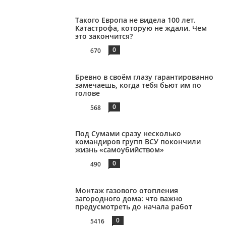
Такого Европа не видела 100 лет.
Катастрофа, которую не ждали. Чем
это закончится?
0
670
Бревно в своём глазу гарантированно
замечаешь, когда тебя бьют им по
голове
0
568
Под Сумами сразу несколько
командиров групп ВСУ покончили
жизнь «самоубийством»
0
490
Монтаж газового отопления
загородного дома: что важно
предусмотреть до начала работ
0
5416