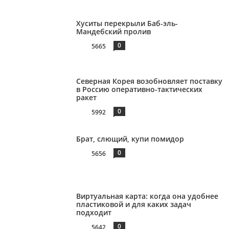
Хуситы перекрыли Баб-эль-
Мандебский пролив
0
5665
Северная Корея возобновляет поставку
в Россию оперативно-тактических
ракет
0
5992
Брат, слющий, купи помидор
0
5656
Виртуальная карта: когда она удобнее
пластиковой и для каких задач
подходит
0
5642