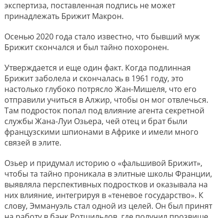
экспертиза, поставленная подпись не может
принадлежать Брижит Макрон.
Осенью 2020 года стало известно, что бывший муж
Брижит скончался и был тайно похоронен.
Утверждается и еще один факт. Когда подлинная
Брижит заболела и скончалась в 1961 году, это
настолько глубоко потрясло Жан-Мишеля, что его
отправили учиться в Алжир, чтобы он мог отвлечься.
Там подросток попал под влияние агента секретной
службы Жана-Луи Озьера, чей отец и брат были
французскими шпионами в Африке и имели много
связей в элите.
Озьер и придумал историю о «фальшивой Брижит»,
чтобы та тайно проникала в элитные школы Франции,
выявляла перспективных подростков и оказывала на
них влияние, интегрируя в «теневое государство». К
слову, Эммануэль стал одной из целей. Он был принят
на работу в банк Ротшильдов, где получил прозвище