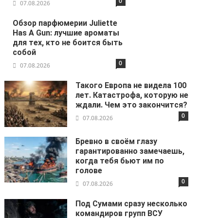
0
07.08.2026
Обзор парфюмерии Juliette
Has A Gun: лучшие ароматы
для тех, кто не боится быть
собой
0
07.08.2026
Такого Европа не видела 100
лет. Катастрофа, которую не
ждали. Чем это закончится?
0
07.08.2026
Бревно в своём глазу
гарантированно замечаешь,
когда тебя бьют им по
голове
0
07.08.2026
Под Сумами сразу несколько
командиров групп ВСУ