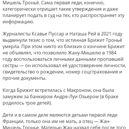
Мишель Троньё. Сама первая леди, конечно,
категорически отрицает такие утверждения и даже
планирует подать в суд на тех, кто распространяет эту
информацию.
Журналисты Ксавье Пуссар и Наташа Рей в 2021 году
выдвинули тезис о том, что истинная Брижит Троньё
умерла. При этом никто из близких о кончине Брижит
не объявлял, что позволило Жану-Мишелю в 1984
году воспользоваться личными данными пропавшей
сестры — он использовал её удостоверение личности,
свидетельство о рождении, номер соцстрахования и
прочие документы.
Когда Брижит встретилась с Макроном, она была
замужем за банкиром Андре-Луи Озьером (в браке
родилось трое детей).
Дети и в самом деле являются детьми первой леди
Франции, только она им не мать, а отец — Жан-
Мишель Тронье. Матерью Жан назвал себя после того