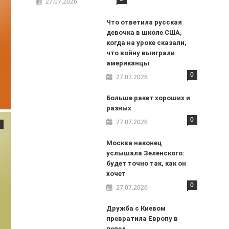
27.07.2026
Что ответила русская
девочка в школе США,
когда на уроке сказали,
что войну выиграли
американцы
0
27.07.2026
Больше ракет хороших и
разных
0
27.07.2026
Москва наконец
услышала Зеленского:
будет точно так, как он
хочет
0
27.07.2026
Дружба с Киевом
превратила Европу в
пепел