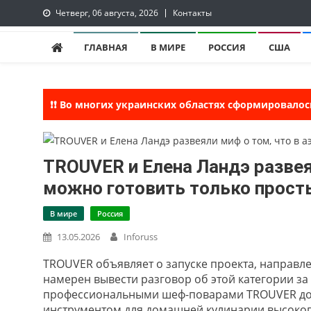
Skip
Четверг, 06 августа, 2026
Контакты
to
InfoRuss
InfoRuss — Новости
content
ГЛАВНАЯ
В МИРЕ
РОССИЯ
США
❗❗ Во многих украинских областях сформировалос
TROUVER и Елена Ландэ развея
можно готовить только прос
В мире
Россия
13.05.2026
Inforuss
TROUVER объявляет о запуске проекта, направл
намерен вывести разговор об этой категории за
профессиональными шеф-поварами TROUVER док
инструментом для домашней кулинарии высоког