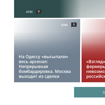
0
4193
0
4386
На Одессу «высыпали»
весь арсенал:
«Взгляд
Непрерывная
фермеры
бомбардировка. Москва
невозмо
выходит из сделки
российс
З