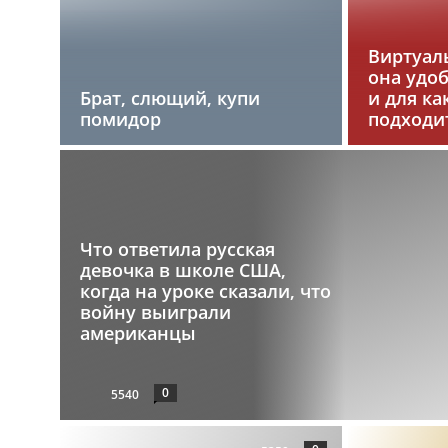
Виртуаль
она удо
Брат, слющий, купи
и для ка
помидор
подходи
Что ответила русская
девочка в школе США,
когда на уроке сказали, что
войну выиграли
американцы
0
5540