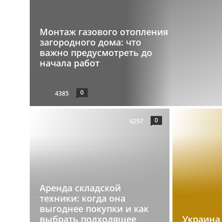
Монтаж газового отопления
загородного дома: что
важно предусмотреть до
начала работ
0
4385
0
4257
Аренда складской
техники: когда она
выгоднее покупки и как
выбрать подходящее
Украина