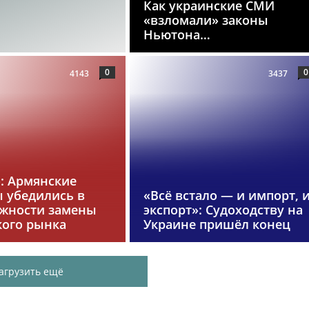
Как украинские СМИ
«взломали» законы
Ньютона…
0
0
4143
3437
»: Армянские
 убедились в
«Всё встало — и импорт, 
жности замены
экспорт»: Судоходству на
кого рынка
Украине пришёл конец
агрузить ещё