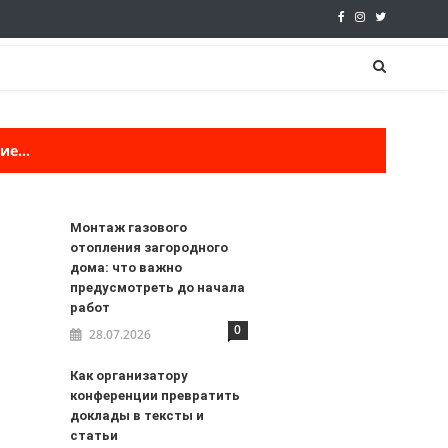
е...
Монтаж газового
отопления загородного
дома: что важно
предусмотреть до начала
работ
0
28.07.2026
Как организатору
конференции превратить
доклады в тексты и
статьи