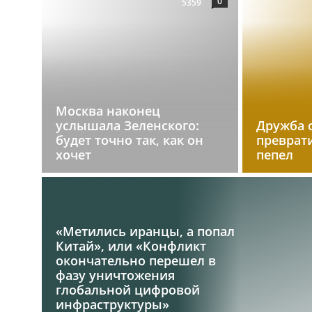
0
5359
Москва наконец
услышала Зеленского:
Дружба 
будет точно так, как он
преврат
хочет
пепел
«Метились иранцы, а попал
Китай», или «Конфликт
окончательно перешел в
фазу уничтожения
глобальной цифровой
инфраструктуры»