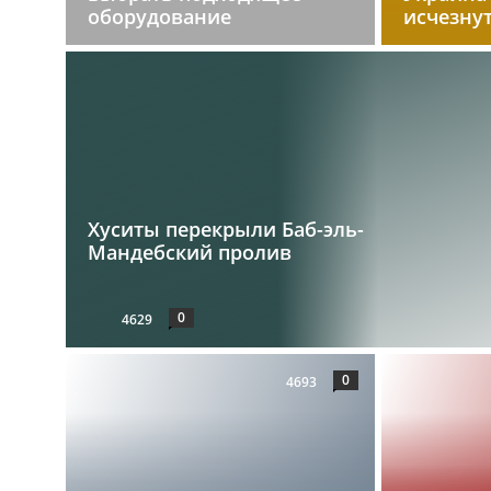
оборудование
исчезну
Хуситы перекрыли Баб-эль-
Мандебский пролив
0
4629
0
4693