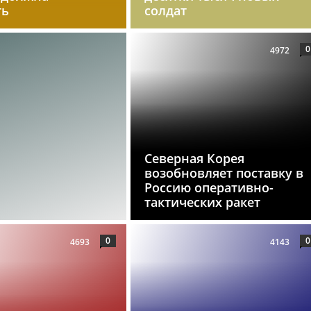
ть
солдат
0
4972
Северная Корея
возобновляет поставку в
Россию оперативно-
тактических ракет
0
0
4693
4143