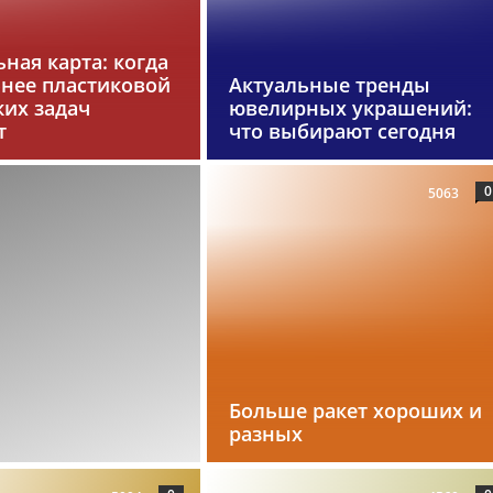
ная карта: когда
бнее пластиковой
Актуальные тренды
ких задач
ювелирных украшений:
т
что выбирают сегодня
0
5063
Больше ракет хороших и
разных