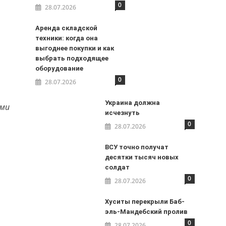
0
28.07.2026
Аренда складской
техники: когда она
выгоднее покупки и как
выбрать подходящее
оборудование
0
28.07.2026
Украина должна
ыми
исчезнуть
0
28.07.2026
ВСУ точно получат
десятки тысяч новых
солдат
0
28.07.2026
Хуситы перекрыли Баб-
эль-Мандебский пролив
0
28.07.2026