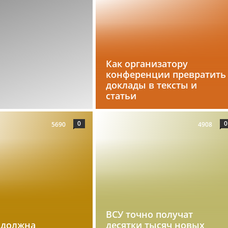
Как организатору
конференции превратить
доклады в тексты и
статьи
0
0
5690
4908
ВСУ точно получат
 должна
десятки тысяч новых