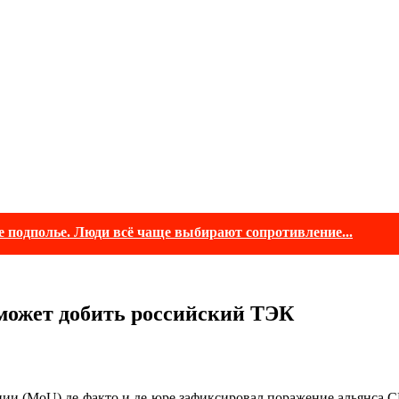
е подполье. Люди всё чаще выбирают сопротивление...
может добить российский ТЭК
и (MoU) де-факто и де-юре зафиксировал поражение альянса СШ