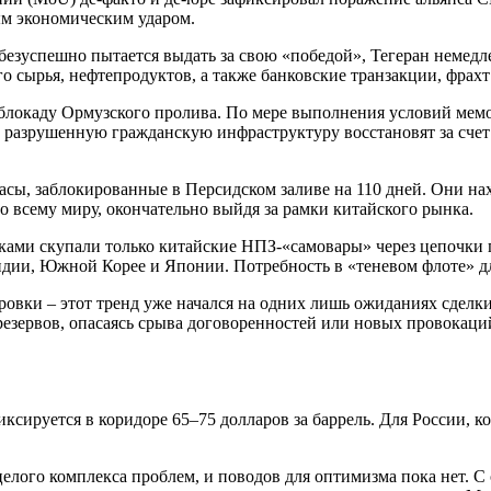
ым экономическим ударом.
 безуспешно пытается выдать за свою «победой», Тегеран немед
 сырья, нефтепродуктов, а также банковские транзакции, фрахт 
локаду Ормузского пролива. По мере выполнения условий мемо
о, разрушенную гражданскую инфраструктуру восстановят за сч
асы, заблокированные в Персидском заливе на 110 дней. Они нахо
 всему миру, окончательно выйдя за рамки китайского рынка.
ками скупали только китайские НПЗ-«самовары» через цепочки п
дии, Южной Корее и Японии. Потребность в «теневом флоте» для
овки – этот тренд уже начался на одних лишь ожиданиях сделки
резервов, опасаясь срыва договоренностей или новых провокаци
афиксируется в коридоре 65–75 долларов за баррель. Для России
 целого комплекса проблем, и поводов для оптимизма пока нет. 