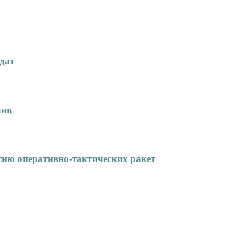
дат
лив
сию оперативно-тактических ракет