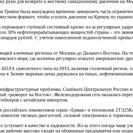
тону руки для возврата к жесткому санкционному давлению на Мо
я Трампа была вынуждена временно заморозить часть ограничен
 жестком формате, чтобы усилить давление на Кремль по украинс
а переживает глубокий системный кризис из-за регулярных уда
коло 30% нефтеперерабатывающих мощностей страны – это эквив
иллиардов рублей. С учетом накопленной недополученной приб
ающий ключевые регионы от Москвы до Дальнего Востока. На те
зовского моря, где колонны регулярно атакуют американские дро
х БПЛА самолетного типа на НПЗ, включая столичный регион, та
ны в Заливе мировые цены держались на пиках, нефтекомпаниям 
е инфраструктурные проблемы. Снабжать Центральную Россию и
й «разворот на Восток». Железнодорожная сеть оказалась перег
нтейнеров с китайским импортом.
 российских локомотивов серии «Ермак» и тепловозов 2ТЭ25КМ
ементов тяговых двигателей, силовой электроники и тормозны
о уступают в качестве и надежности. Из-за этого поезда чаще у
 как рабочие массово уходят на оборонные предприятия или по