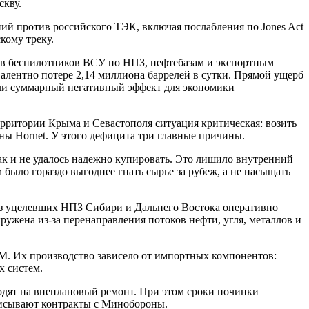
скву.
ий против российского ТЭК, включая послабления по Jones Act
кому треку.
ров беспилотников ВСУ по НПЗ, нефтебазам и экспортным
алентно потере 2,14 миллиона баррелей в сутки. Прямой ущерб
ыли суммарный негативный эффект для экономики
рритории Крыма и Севастополя ситуация критическая: возить
ны Hornet. У этого дефицита три главные причины.
к и не удалось надежно купировать. Это лишило внутренний
было гораздо выгоднее гнать сырье за рубеж, а не насыщать
з уцелевших НПЗ Сибири и Дальнего Востока оперативно
ружена из-за перенаправления потоков нефти, угля, металлов и
. Их производство зависело от импортных компонентов:
х систем.
ходят на внеплановый ремонт. При этом сроки починки
дписывают контракты с Минобороны.