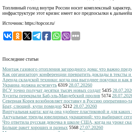
Топливный голод внутри России носит комплексный характер
инфраструктуре этот кризис имеет все предпосылки к дальней
Источник: https://topcor.ru/
Последние статьи
Монтаж газового отопления загородного дома: что важно преду
Как организатору конференции превратить доклады в тексты и
Аренда складской техники: когда она выгоднее покупки и как
Украина должна исчезнуть
6319
28.07.2026
0
ВСУ точно получат десятки тысяч новых солдат
5435
28.07.202
Хуситы перекрыли Баб-эль-Мандебский пролив
5174
28.07.202
Северная Корея возобновляет поставку в Россию оперативно-т
Брат, слющий, купи помидор
5212
28.07.2026
0
Виртуальная карта: когда она удобнее пластиковой и для каких
Актуальные тренды ювелирных украшений: что выбирают сег
Что ответила русская девочка в школе США, когда на уроке ск
Больше ракет хороших и разных
5568
27.07.2026
0