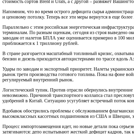
стоимость сортов Brent и Urals, а с другой – развяжет Вашинг
Напомним, что во время острого дефицита сырья администраци
и ценовому потолку. Теперь все эти меры вернутся в еще более
Параллельно с этим российская энергетическая инфраструктур
терминалам. По разным оценкам, сегодня из строя выведено о
заводам от налетов БПЛА уже оценивается примерно в 100 м
приближается к 1 триллиону рублей.
В стране разгорается масштабный топливный кризис, охватыв
бензин и дизель приходится автоцистернами по трассе вдоль А
Удары по заводам и экспортный приоритет. Налеты украински
рынок трети производства готового топлива. Пока на фоне вой
регулируемый внутренний рынок.
Логистический тупик. Против отрасли обернулись внутренни
невозможно. Причиной транспортного коллапса стал пресловуты
удобрений в Китай. Ситуацию усугубляет встречный поток ко
Вдобавок обострились проблемы с обслуживанием флагманских
высококлассных кассетных подшипников из США и Швеции, эл
Процесс импортозамещения идет, но новые детали пока серьезн
затягиваются: депо испытывают жесткий дефицит кадров, так