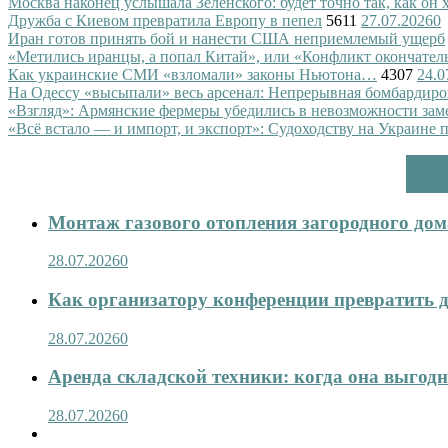
Москва наконец услышала Зеленского: будет точно так, как он 
Дружба с Киевом превратила Европу в пепел
5611
27.07.2026
0
Иран готов принять бой и нанести США неприемлемый ущерб
«Метились иранцы, а попал Китай», или «Конфликт окончател
Как украинские СМИ «взломали» законы Ньютона…
4307
24.0
На Одессу «высыпали» весь арсенал: Непрерывная бомбардиро
«Взгляд»: Армянские фермеры убедились в невозможности зам
«Всё встало — и импорт, и экспорт»: Судоходству на Украине 
Монтаж газового отопления загородного дома
28.07.2026
0
Как организатору конференции превратить д
28.07.2026
0
Аренда складской техники: когда она выгод
28.07.2026
0