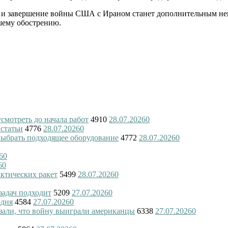
, и завершение войны США с Ираном станет дополнительным н
шему обострению.
смотреть до начала работ
4910
28.07.2026
0
 статьи
4776
28.07.2026
0
 выбрать подходящее оборудование
4772
28.07.2026
0
6
0
6
0
актических ракет
5499
28.07.2026
0
 задач подходит
5209
27.07.2026
0
одня
4584
27.07.2026
0
азали, что войну выиграли американцы
6338
27.07.2026
0