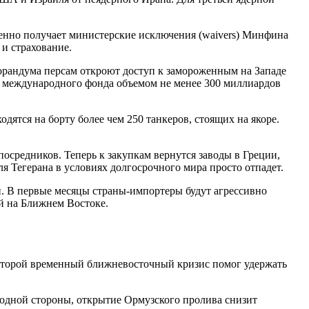
ленно получает министерские исключения (waivers) Минфина
и страхование.
рандума персам откроют доступ к замороженным на Западе
ет международного фонда объемом не менее 300 миллиардов
дятся на борту более чем 250 танкеров, стоящих на якоре.
осредников. Теперь к закупкам вернутся заводы в Греции,
 Тегерана в условиях долгосрочного мира просто отпадет.
. В первые месяцы страны-импортеры будут агрессивно
й на Ближнем Востоке.
, которой временный ближневосточный кризис помог удержать
С одной стороны, открытие Ормузского пролива снизит