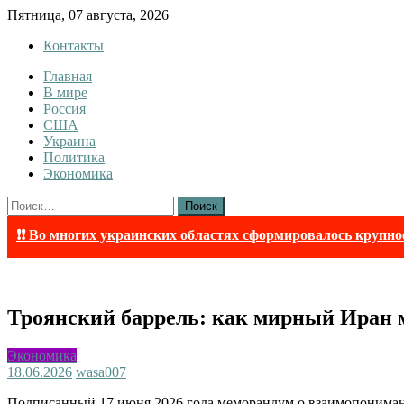
Skip
Пятница, 07 августа, 2026
to
Контакты
content
Главная
InfoRuss
InfoRuss — Новости
В мире
Россия
США
Украина
Политика
Экономика
Найти:
❗❗ Во многих украинских областях сформировалось крупно
Троянский баррель: как мирный Иран 
Экономика
18.06.2026
wasa007
Подписанный 17 июня 2026 года меморандум о взаимопонимани