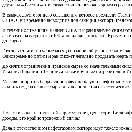
державы – России – это соглашение станет очередным серьезн
В рамках двустороннего соглашения, которое президент Трамп
США. Они временно выводят из-под санкций экспорт иранского
В течение ближайших 30 дней США и Иран взаимно снимают б
активам в размере около 100 миллиардов долларов. Кроме тог
долларов.
Это значит, что в течение месяца на мировой рынок хлынут зап
Одновременно с этим Иран сможет легально продавать нефть по
До снятия ограничений иранское сырье со значительными скид
Италии, Испании и Турции, а также крупные потребители в Ин
Массовый приток баррелей неизбежно обрушит нефтяные котир
скупать подешевевшее сырье для восполнения стратегических 
После того как панический спрос утихнет, цена сорта Brent з
доходы, это крайне тревожный сигнал.
Дела в отечественном нефтегазовом секторе идут тяжело из-за