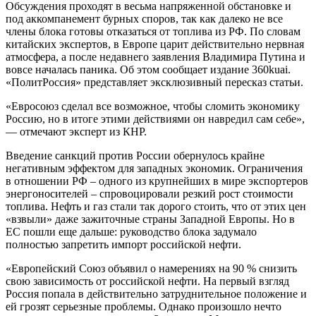
Обсуждения проходят в весьма напряженной обстановке и
под аккомпанемент бурных споров, так как далеко не все
члены блока готовы отказаться от топлива из РФ. По словам
китайских экспертов, в Европе царит действительно нервная
атмосфера, а после недавнего заявления Владимира Путина и
вовсе началась паника. Об этом сообщает издание 360kuai.
«ПолитРоссия» представляет эксклюзивный пересказ статьи.
«Евросоюз сделал все возможное, чтобы сломить экономику
Россию, но в итоге этими действиями он навредил сам себе»,
— отмечают эксперт из КНР.
Введение санкций против России обернулось крайне
негативным эффектом для западных экономик. Ограничения
в отношении РФ – одного из крупнейших в мире экспортеров
энергоносителей – спровоцировали резкий рост стоимости
топлива. Нефть и газ стали так дорого стоить, что от этих цен
«взвыли» даже зажиточные страны Западной Европы. Но в
EC пошли еще дальше: руководство блока задумало
полностью запретить импорт российской нефти.
«Европейский Союз объявил о намерениях на 90 % снизить
свою зависимость от российской нефти. На первый взгляд
Россия попала в действительно затруднительное положение и
ей грозят серьезные проблемы. Однако произошло нечто