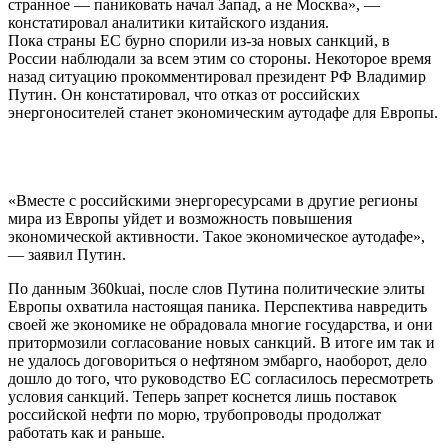
странное — паниковать начал Запад, а не Москва», —
констатировал аналитики китайского издания.
Пока страны EC бурно спорили из-за новых санкций, в
России наблюдали за всем этим со стороны. Некоторое время
назад ситуацию прокомментировал президент РФ Владимир
Путин. Он констатировал, что отказ от российских
энергоносителей станет экономическим аутодафе для Европы.
«Вместе с российскими энергоресурсами в другие регионы
мира из Европы уйдет и возможность повышения
экономической активности. Такое экономическое аутодафе»,
— заявил Путин.
По данным 360kuai, после слов Путина политические элиты
Европы охватила настоящая паника. Перспектива навредить
своей же экономике не обрадовала многие государства, и они
притормозили согласование новых санкций. В итоге им так и
не удалось договориться о нефтяном эмбарго, наоборот, дело
дошло до того, что руководство EC согласилось пересмотреть
условия санкций. Теперь запрет коснется лишь поставок
российской нефти по морю, трубопроводы продолжат
работать как и раньше.