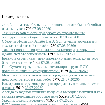
Последние статьи
Детейлинг автомобиля: чем он отличается от обычной мойки
и зачем нужен
798
07.08.2026
0
Техника безопасности при работе со строительным
оборудованием: общие правила
773
07.08.2026
0
Обзор парфюмерии Juliette Has A Gun: лучшие ароматы для
тех, кто не боится быть собой
780
07.08.2026
0
Такого Европа не видела 100 лет. Катастрофа, которую не
ждали. Чем это закончится?
1297
07.08.2026
0
Бревно в своём глазу гарантированно замечаешь, когда тебя
бьют им по голове
1092
07.08.2026
0
Под Сумами сразу несколько командиров групп ВСУ
покончили жизнь «самоубийством»
1079
07.08.2026
0
Монтаж газового отопления загородного дома: что важно
предусмотреть до начала работ
5776
28.07.2026
0
Как организатору конференции превратить доклады в тексты
и статьи
5619
28.07.2026
0
Аренда складской техники: когда она выгоднее покупки и как
выбрать подходящее оборудование
5529
28.07.2026
0
Украина должна исчезнуть
7169
28.07.2026
0
ВСУ точно получат десятки тысяч новых солдат
6296