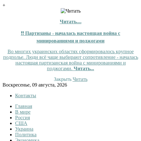
+
Читать....
❗❗
Партизаны - началась настоящая война с
минированиями и поджогами
Во многих украинских областях сформировалось крупное
подполье. Люди всё чаще выбирают сопротивление - началась
настоящая партизанская война с минированиями и
поджогами.
Читать...
Закрыть
Читать
Skip
Воскресенье, 09 августа, 2026
to
Контакты
content
Главная
InfoRuss
InfoRuss — Новости
В мире
Россия
США
Украина
Политика
Экономика