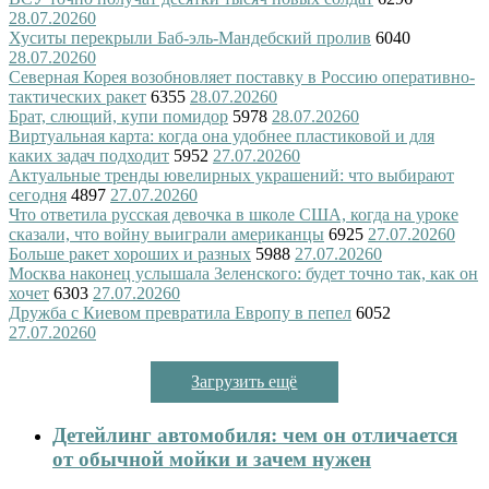
28.07.2026
0
Хуситы перекрыли Баб-эль-Мандебский пролив
6040
28.07.2026
0
Северная Корея возобновляет поставку в Россию оперативно-
тактических ракет
6355
28.07.2026
0
Брат, слющий, купи помидор
5978
28.07.2026
0
Виртуальная карта: когда она удобнее пластиковой и для
каких задач подходит
5952
27.07.2026
0
Актуальные тренды ювелирных украшений: что выбирают
сегодня
4897
27.07.2026
0
Что ответила русская девочка в школе США, когда на уроке
сказали, что войну выиграли американцы
6925
27.07.2026
0
Больше ракет хороших и разных
5988
27.07.2026
0
Москва наконец услышала Зеленского: будет точно так, как он
хочет
6303
27.07.2026
0
Дружба с Киевом превратила Европу в пепел
6052
27.07.2026
0
Загрузить ещё
Детейлинг автомобиля: чем он отличается
от обычной мойки и зачем нужен