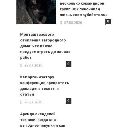
несколько командиров
групп ВСУ покончили
жизнь «самоубийством»
0
07.08.2026
Монтаж газового
отопления загородного
дома: что важно
предусмотреть до начала
работ
0
28.07.2026
Как организатору
конференции превратить
доклады в тексты и
статьи
0
28.07.2026
Аренда складской
техники: когда она
выгоднее покупки и как