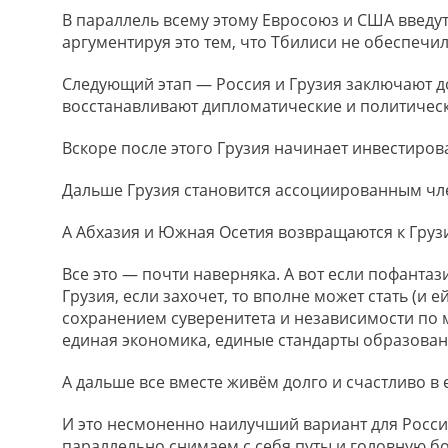
В параллель всему этому Евросоюз и США введут
аргументируя это тем, что Тбилиси не обеспечи
Следующий этап — Россия и Грузия заключают 
восстанавливают дипломатические и политичес
Вскоре после этого Грузия начинает инвестиров
Дальше Грузия становится ассоциированным чле
А Абхазия и Южная Осетия возвращаются к Грузи
Все это — почти наверняка. А вот если пофантази
Грузия, если захочет, то вполне может стать (и е
сохранением суверенитета и независимости по 
единая экономика, единые стандарты образовани
А дальше все вместе живём долго и счастливо в
И это несмоненно наилучший вариант для Росси
параллельно снимаем с себя путы и головную бо