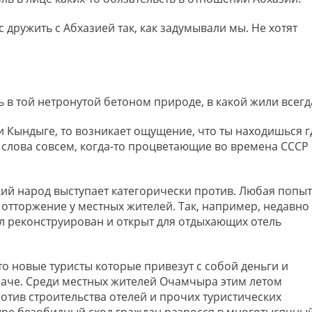
ас дружить с Абхазией так, как задумывали мы. Не хотят
 в той нетронутой бетоном природе, в какой жили всегд
и Кындыге, то возникает ощущение, что ты находишься г
т слова совсем, когда-то процветающие во времена СССР
кий народ выступает категорически против. Любая попыт
отторжение у местных жителей. Так, например, недавно
л реконструирован и открыт для отдыхающих отель
то новые туристы которые привезут с собой деньги и
наче. Среди местных жителей Очамчыра этим летом
отив строительства отелей и прочих туристических