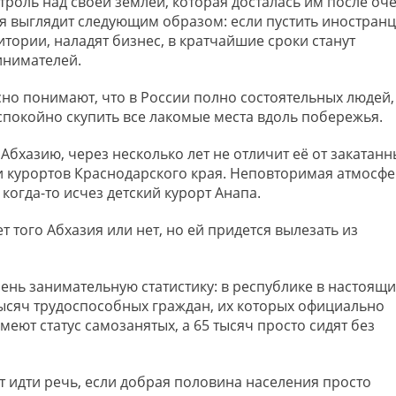
нтроль над своей землей, которая досталась им после оч
я выглядит следующим образом: если пустить иностран
итории, наладят бизнес, в кратчайшие сроки станут
инимателей.
расно понимают, что в России полно состоятельных людей,
спокойно скупить все лакомые места вдоль побережья.
Абхазию, через несколько лет не отличит её от закатанн
и курортов Краснодарского края. Неповторимая атмосф
 когда-то исчез детский курорт Анапа.
т того Абхазия или нет, но ей придется вылезать из
ень занимательную статистику: в республике в настоящ
ысяч трудоспособных граждан, их которых официально
имеют статус самозанятых, а 65 тысяч просто сидят без
 идти речь, если добрая половина населения просто