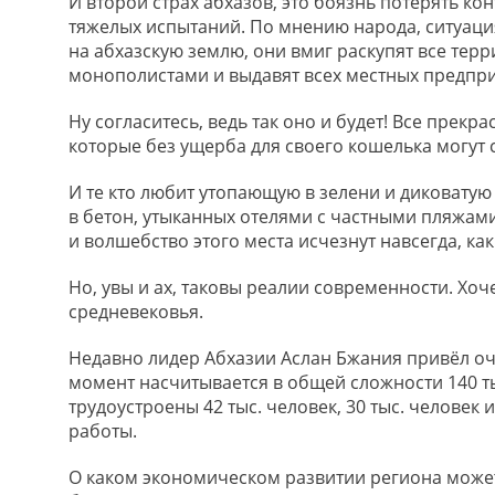
И второй страх абхазов, это боязнь потерять ко
тяжелых испытаний. По мнению народа, ситуаци
на абхазскую землю, они вмиг раскупят все терр
монополистами и выдавят всех местных предпр
Ну согласитесь, ведь так оно и будет! Все прек
которые без ущерба для своего кошелька могут 
И те кто любит утопающую в зелени и диковатую 
в бетон, утыканных отелями с частными пляжам
и волшебство этого места исчезнут навсегда, как
Но, увы и ах, таковы реалии современности. Хоче
средневековья.
Недавно лидер Абхазии Аслан Бжания привёл оч
момент насчитывается в общей сложности 140 т
трудоустроены 42 тыс. человек, 30 тыс. человек 
работы.
О каком экономическом развитии региона может