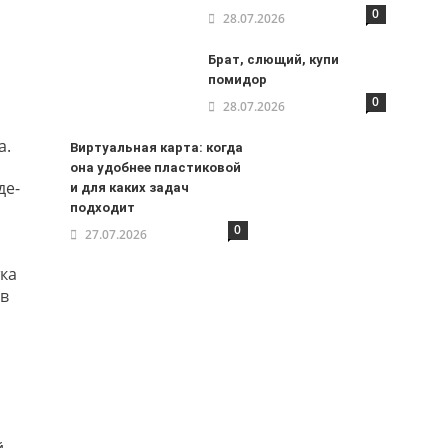
0
28.07.2026
Брат, слющий, купи
помидор
0
28.07.2026
а.
Виртуальная карта: когда
она удобнее пластиковой
де-
и для каких задач
подходит
0
27.07.2026
ка
 в