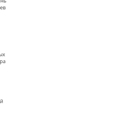
ень
цев
ых
ера
ий