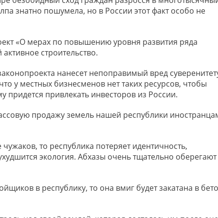
ыре безобидный сход граждан разросся в многотысячны
олпа знатно пошумела, но в России этот факт особо не
оект «О мерах по повышению уровня развития ряда
 активное строительство.
законопроекта нанесет непоправимый вред суверенитет
 что у местных бизнесменов нет таких ресурсов, чтобы
му придется привлекать инвесторов из России.
массовую продажу земель нашей республики иностранца
 чужаков, то республика потеряет идентичность,
ухудшится экология. Абхазы очень тщательно оберегают
ойщиков в республику, то она вмиг будет закатана в бето