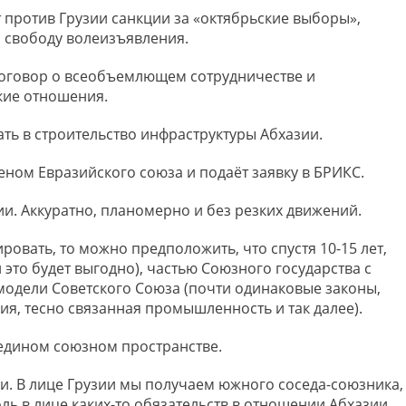
 против Грузии санкции за «октябрьские выборы»,
л свободу волеизъявления.
договор о всеобъемлющем сотрудничестве и
кие отношения.
ать в строительство инфраструктуры Абхазии.
ном Евразийского союза и подаёт заявку в БРИКС.
и. Аккуратно, планомерно и без резких движений.
ровать, то можно предположить, что спустя 10-15 лет,
й это будет выгодно), частью Союзного государства с
модели Советского Союза (почти одинаковые законы,
я, тесно связанная промышленность и так далее).
 едином союзном пространстве.
и. В лице Грузии мы получаем южного соседа-союзника,
ль в лице каких-то обязательств в отношении Абхазии.