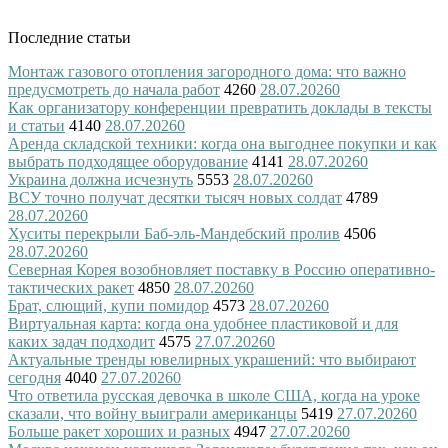
Последние статьи
Монтаж газового отопления загородного дома: что важно
предусмотреть до начала работ
4260
28.07.2026
0
Как организатору конференции превратить доклады в тексты
и статьи
4140
28.07.2026
0
Аренда складской техники: когда она выгоднее покупки и как
выбрать подходящее оборудование
4141
28.07.2026
0
Украина должна исчезнуть
5553
28.07.2026
0
ВСУ точно получат десятки тысяч новых солдат
4789
28.07.2026
0
Хуситы перекрыли Баб-эль-Мандебский пролив
4506
28.07.2026
0
Северная Корея возобновляет поставку в Россию оперативно-
тактических ракет
4850
28.07.2026
0
Брат, слющий, купи помидор
4573
28.07.2026
0
Виртуальная карта: когда она удобнее пластиковой и для
каких задач подходит
4575
27.07.2026
0
Актуальные тренды ювелирных украшений: что выбирают
сегодня
4040
27.07.2026
0
Что ответила русская девочка в школе США, когда на уроке
сказали, что войну выиграли американцы
5419
27.07.2026
0
Больше ракет хороших и разных
4947
27.07.2026
0