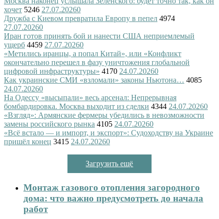
Москва наконец услышала Зеленского: будет точно так, как он
хочет
5246
27.07.2026
0
Дружба с Киевом превратила Европу в пепел
4974
27.07.2026
0
Иран готов принять бой и нанести США неприемлемый
ущерб
4459
27.07.2026
0
«Метились иранцы, а попал Китай», или «Конфликт
окончательно перешел в фазу уничтожения глобальной
цифровой инфраструктуры»
4170
24.07.2026
0
Как украинские СМИ «взломали» законы Ньютона…
4085
24.07.2026
0
На Одессу «высыпали» весь арсенал: Непрерывная
бомбардировка. Москва выходит из сделки
4344
24.07.2026
0
«Взгляд»: Армянские фермеры убедились в невозможности
замены российского рынка
4105
24.07.2026
0
«Всё встало — и импорт, и экспорт»: Судоходству на Украине
пришёл конец
3415
24.07.2026
0
Загрузить ещё
Монтаж газового отопления загородного
дома: что важно предусмотреть до начала
работ