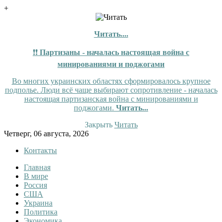
+
Читать....
❗❗
Партизаны - началась настоящая война с
минированиями и поджогами
Во многих украинских областях сформировалось крупное
подполье. Люди всё чаще выбирают сопротивление - началась
настоящая партизанская война с минированиями и
поджогами.
Читать...
Закрыть
Читать
Skip
Четверг, 06 августа, 2026
to
Контакты
content
Главная
InfoRuss
InfoRuss — Новости
В мире
Россия
США
Украина
Политика
Экономика