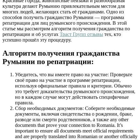
Красивые города, живописные пейзажи и разнообразная
культура делают Румынию привлекательным местом для
многих людей, желающих стать её гражданами. Одно из
способов получить гражданство Румынии — программа
репатриации для лиц румынского происхождения. В этой
статье мы рассмотрим алгоритм получения гражданства по
репатриации и об услугах
Траст Групп отзывы
тех, кто
успешно прошёл эту процедуру.
Алгоритм получения гражданства
Румынии по репатриации:
Убедитесь, что вы имеете право на участие: Проверьте
своё право на участие в программе репатриации,
используя официальные правила и критерии. Обычно
это требует доказательства румынского происхождения,
но в каждом случае могут действовать специфичные
правила.
Сбор необходимых документов: Соберите необходимые
документы, включая свидетельства о рождении, браке,
разводе или смерти родственников, а также any other
documents that prove your connection to Romania. It’s
important to ensure all documents meet official requirements
and are properly translated into Romanian or another officially