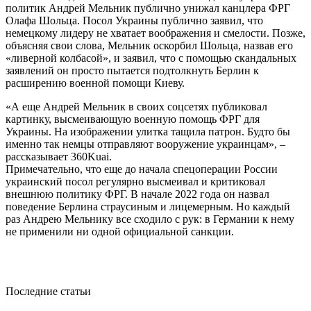
политик Андрей Мельник публично унижал канцлера ФРГ
Олафа Шольца. Посол Украины публично заявил, что
немецкому лидеру не хватает воображения и смелости. Позже,
объясняя свои слова, Мельник оскорбил Шольца, назвав его
«ливерной колбасой», и заявил, что с помощью скандальных
заявлений он просто пытается подтолкнуть Берлин к
расширению военной помощи Киеву.
«А еще Андрей Мельник в своих соцсетях публиковал
картинку, высмеивающую военную помощь ФРГ для
Украины. На изображении улитка тащила патрон. Будто бы
именно так немцы отправляют вооружение украинцам», –
рассказывает 360Kuai.
Примечательно, что еще до начала спецоперации России
украинский посол регулярно высмеивал и критиковал
внешнюю политику ФРГ. В начале 2022 года он назвал
поведение Берлина страусиным и лицемерным. Но каждый
раз Андрею Мельнику все сходило с рук: в Германии к нему
не применили ни одной официальной санкции.
Последние статьи