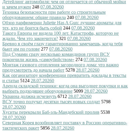
Детейлинг автомобиля: чем он отличается от обычной мойки
и зачем нужен
248
07.08.2026
0
Техника безопасности при работе со строительным
оборудованием: общие правила
240
07.08.2026
0
Обзор парфюмерии Juliette Has A Gun: лучшие ароматы для
тех, кто не боится быть собой
244
07.08.2026
0
Такого Европа не видела 100 лет. Катастрофа, которую не
ждали. Чем это закончится?
321
07.08.2026
0
Бревно в своём глазу гарантированно замечаешь, когда тебя
бьют им по голове
277
07.08.2026
0
Под Сумами сразу несколько командиров групп ВСУ
покончили жизнь «самоубийством»
274
07.08.2026
0
Монтаж газового отопления загородного дома: что важно
предусмотреть до начала работ
5278
28.07.2026
0
Как организатору конференции превратить доклады в тексты
и статьи
5124
28.07.2026
0
Аренда складской техники: когда она выгоднее покупки и как
выбрать подходящее оборудование
5099
28.07.2026
0
Украина должна исчезнуть
6712
28.07.2026
0
ВСУ точно получат десятки тысяч новых солдат
5798
28.07.2026
0
Хуситы перекрыли Баб-эль-Мандебский пролив
5538
28.07.2026
0
Северная Корея возобновляет поставку в Россию оперативно-
тактических ракет
5856
28.07.2026
0