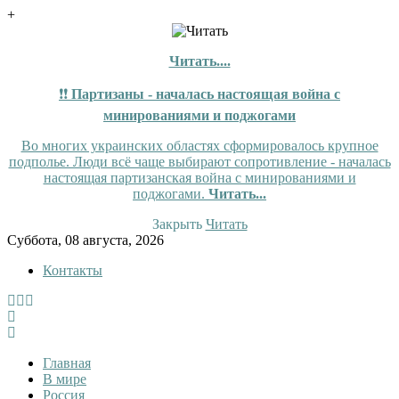
+
Читать....
❗❗
Партизаны - началась настоящая война с
минированиями и поджогами
Во многих украинских областях сформировалось крупное
подполье. Люди всё чаще выбирают сопротивление - началась
настоящая партизанская война с минированиями и
поджогами.
Читать...
Закрыть
Читать
Skip
Суббота, 08 августа, 2026
to
Контакты
content
InfoRuss
InfoRuss — Новости
Главная
В мире
Россия