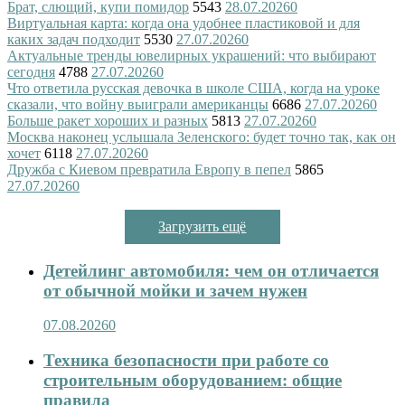
Брат, слющий, купи помидор
5543
28.07.2026
0
Виртуальная карта: когда она удобнее пластиковой и для
каких задач подходит
5530
27.07.2026
0
Актуальные тренды ювелирных украшений: что выбирают
сегодня
4788
27.07.2026
0
Что ответила русская девочка в школе США, когда на уроке
сказали, что войну выиграли американцы
6686
27.07.2026
0
Больше ракет хороших и разных
5813
27.07.2026
0
Москва наконец услышала Зеленского: будет точно так, как он
хочет
6118
27.07.2026
0
Дружба с Киевом превратила Европу в пепел
5865
27.07.2026
0
Загрузить ещё
Детейлинг автомобиля: чем он отличается
от обычной мойки и зачем нужен
07.08.2026
0
Техника безопасности при работе со
строительным оборудованием: общие
правила