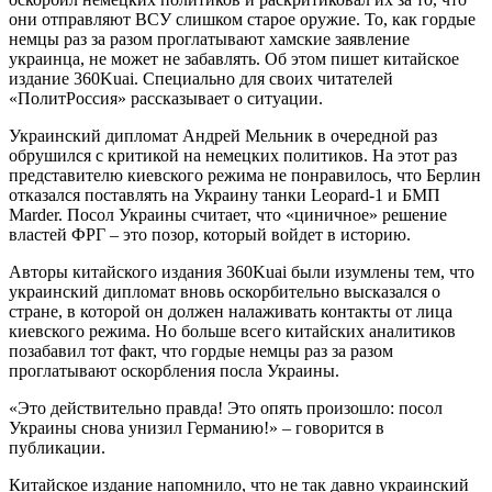
они отправляют ВСУ слишком старое оружие. То, как гордые
немцы раз за разом проглатывают хамские заявление
украинца, не может не забавлять. Об этом пишет китайское
издание 360Kuai. Специально для своих читателей
«ПолитРоссия» рассказывает о ситуации.
Украинский дипломат Андрей Мельник в очередной раз
обрушился с критикой на немецких политиков. На этот раз
представителю киевского режима не понравилось, что Берлин
отказался поставлять на Украину танки Leopard-1 и БМП
Marder. Посол Украины считает, что «циничное» решение
властей ФРГ – это позор, который войдет в историю.
Авторы китайского издания 360Kuai были изумлены тем, что
украинский дипломат вновь оскорбительно высказался о
стране, в которой он должен налаживать контакты от лица
киевского режима. Но больше всего китайских аналитиков
позабавил тот факт, что гордые немцы раз за разом
проглатывают оскорбления посла Украины.
«Это действительно правда! Это опять произошло: посол
Украины снова унизил Германию!» – говорится в
публикации.
Китайское издание напомнило, что не так давно украинский