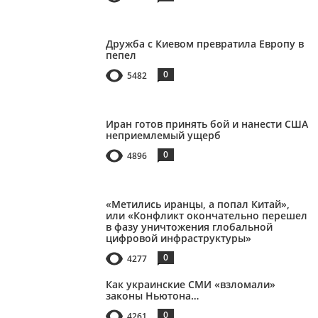
Дружба с Киевом превратила Европу в
пепел
0
5482
Иран готов принять бой и нанести США
неприемлемый ущерб
0
4896
«Метились иранцы, а попал Китай»,
или «Конфликт окончательно перешел
в фазу уничтожения глобальной
цифровой инфраструктуры»
0
4277
Как украинские СМИ «взломали»
законы Ньютона…
0
4261