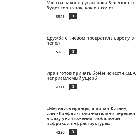
Москва наконец услышала Зеленского:
будет точно так, как он хочет
0
5531
Дружба с Киевом превратила Европу в
пепел
0
5265
Иран готов принять бой и нанести США
неприемлемый ущерб
0
4711
«Метились иранцы, а попал Китай»,
или «Конфликт окончательно перешел
в фазу уничтожения глобальной
цифровой инфраструктуры»
0
4230