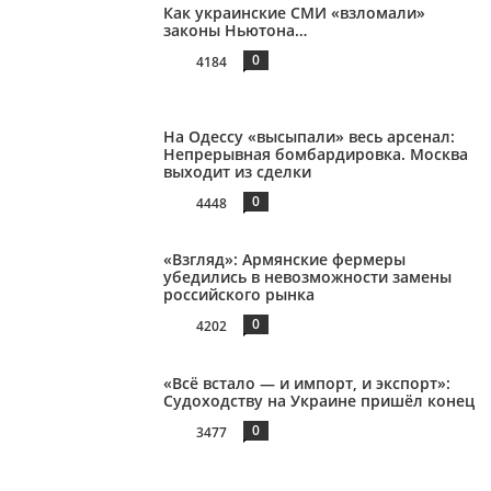
Как украинские СМИ «взломали»
законы Ньютона…
0
4184
На Одессу «высыпали» весь арсенал:
Непрерывная бомбардировка. Москва
выходит из сделки
0
4448
«Взгляд»: Армянские фермеры
убедились в невозможности замены
российского рынка
0
4202
«Всё встало — и импорт, и экспорт»:
Судоходству на Украине пришёл конец
0
3477