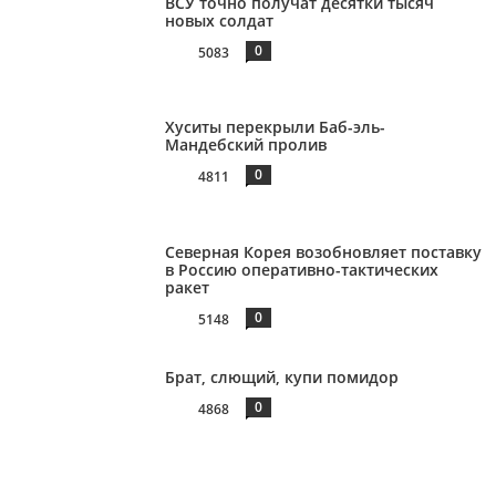
ВСУ точно получат десятки тысяч
новых солдат
0
5083
Хуситы перекрыли Баб-эль-
Мандебский пролив
0
4811
Северная Корея возобновляет поставку
в Россию оперативно-тактических
ракет
0
5148
Брат, слющий, купи помидор
0
4868