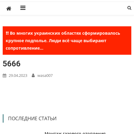
Skip
to
content
❗❗ Во многих украинских областях сформировалось
крупное подполье. Люди всё чаще выбирают
сопротивление...
5666
29.04.2023
wasa007
ПОСЛЕДНИЕ СТАТЬИ
Монтаж газового отопления