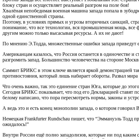
блоку стран и осуществляет реальный разгром на поле боя!
Хвалёная непобедимая военная машина запада попала в зубодр
одной единственной страны.
Поэтому, в условиях прямых и угрозы вторичных санкций, стра
понимание, что все технологии, вся промышленная мощь, все ф
другим можно только высасывая ресурсы. А их не дают!
По мнению Э.Тодда, множественные ошибки запада приведут е
Американцам казалось, что Россия останется в одиночестве и 
разгромить запад. Большинство человечества на стороне Моск
Саммит БРИКС в этом ключе является яркой демонстрацией тако
противостояния, который лишь набирает обороты. Развал мира
Что очень важно, так это единение стран Юга, которые до это
Сегодня БРИКС показывает, что под его Декларацией ставят п
белому написано, что пора пересмотреть нормы, законы и уст
А ведь это и есть конец монополии запада, о котором говорил 
Немецкая Frankfurter Rundschau пишет, что “Эммануэль Тодд пр
ожидалось!”
Внутри России ещё полно западолизов, которые ни под каким 