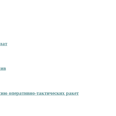
дат
лив
сию оперативно-тактических ракет