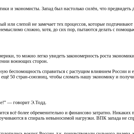
ики и экономисты. Запад был настолько силён, что предвидеть 
ый или слепой не замечает тех процессов, которые подтачивают
емыслимо сложно, хотя, до сих пор, пытаются делать с помощью
ерики, то можно легко увидеть закономерность роста экономики
рении воюющих сторон.
лную беспомощность справиться с растущим влиянием России и 
ещё 50 стран-союзниц, чтобы сломать нашу экономику и получит
е!” — говорит Э.Тодд.
ится всё более обременительно и финансово затратно. Никаких п
кручиваются в спираль невыносимой нагрузки. ВПК запада не сп
плотились вокруг России, т.к. почувствовали сильного лидера,