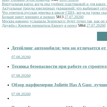
Виртуальная карта: когда она удобнее пластиковой и для каких
Актуальные тренды ювелирных украшений: что выбирают сег
Что ответила русская девочка в школе США, когда на уроке ск
Больше ракет хороших и разных
5813
27.07.2026
0
Москва наконец услышала Зеленского: будет точно так, как он 
Дружба с Киевом превратила Европу в пепел
5864
27.07.2026
0
Детейлинг автомобиля: чем он отличается о
07.08.2026
0
Техника безопасности при работе со строит
07.08.2026
0
Обзор парфюмерии Juliette Has A Gun: лучши
07.08.2026
0