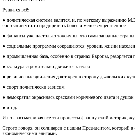
Рушится всё:
● политическая система валится, и, по меткому выражению М.З
состоянии что-то предпринять более и менее существенное
● финансы уже настолько токсичны, что сами западные страны
● социальные программы сокращаются, уровень жизни населен
● промышленная база, особенно в странах Европы, разоряется 
● культура стремительно движется к нулю
● религиозные движения дают крен в сторону дьявольских куль
● спорт политически зависим
● демократия окрасилась красками коричневого цвета и душок 
● и т.д.
И вот рассматривая все эти процессы французский историк, жу
Строго говоря, он солидарен с нашим Президентом, который 
экономическими элитами.