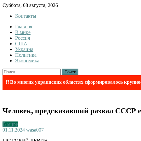
Skip
Суббота, 08 августа, 2026
to
Контакты
content
Главная
InfoRuss
InfoRuss — Новости
В мире
Россия
США
Украина
Политика
Экономика
Найти:
❗❗ Во многих украинских областях сформировалось крупно
Человек, предсказавший развал СССР ещё
В мире
01.11.2024
wasa007
ГРИГОРИЙ ЛЕВИН