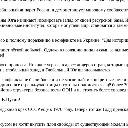
обильный аппарат России и демонстрирует мировому сообществу
ны Юга начинают изолировать запад от своей ресурсной базы. И
инансовые институты, которые опутали мир, становятся хилыми 
го к полному поражению в конфликте на Украине. “Для истори
станет лёгкой добычей. Однако в изоляцию попали сами западны
вы!
го процесса. Никакие угрозы в адрес лидеров стран, которые п
 на глобальный запад и Глобальный Юг вырисовывается.
го конфликта не были близки и не могли найти конкретные точк
одписи все страны-участницы и готовы подписаться ещё более 3
ройство структуры безопасности ООН и выстроить более справе
В.В.Путин!
едсказал крах СССР ещё в 1976 году. Теперь тот же Тодд предска
соусом не хотят вкусить плод свободы от существующей модели 