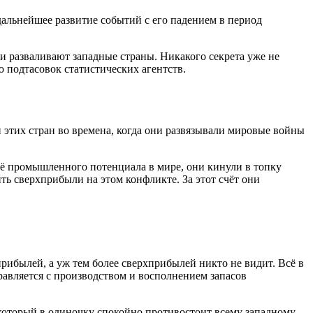
дальнейшее развитие событий с его падением в период
 и разваливают западные страны. Никакого секрета уже не
 подтасовок статистических агентств.
 этих стран во времена, когда они развязывали мировые войны
её промышленного потенциала в мире, они кинули в топку
ь сверхприбыли на этом конфликте. За этот счёт они
рибылей, а уж тем более сверхприбылей никто не видит. Всё в
равляется с производством и восполнением запасов
 который в одиночку спокойно противостоит всему западному