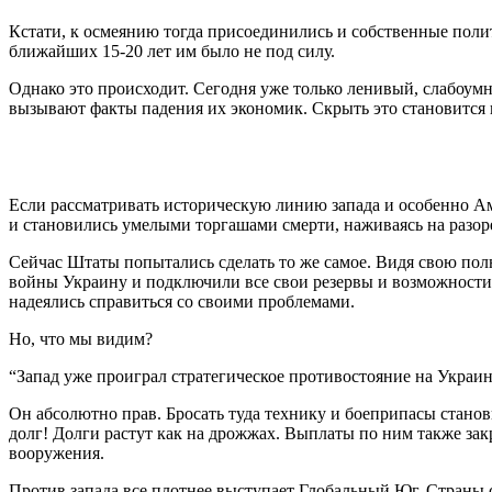
Кстати, к осмеянию тогда присоединились и собственные полит
ближайших 15-20 лет им было не под силу.
Однако это происходит. Сегодня уже только ленивый, слабоумн
вызывают факты падения их экономик. Скрыть это становится н
Если рассматривать историческую линию запада и особенно Ам
и становились умелыми торгашами смерти, наживаясь на разо
Сейчас Штаты попытались сделать то же самое. Видя свою по
войны Украину и подключили все свои резервы и возможности 
надеялись справиться со своими проблемами.
Но, что мы видим?
“Запад уже проиграл стратегическое противостояние на Украин
Он абсолютно прав. Бросать туда технику и боеприпасы станов
долг! Долги растут как на дрожжах. Выплаты по ним также за
вооружения.
Против запада все плотнее выступает Глобальный Юг. Страны с