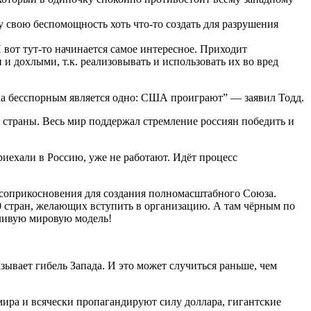
 свою беспомощность хоть что-то создать для разрушения
 вот тут-то начинается самое интересное. Приходит
и дохлыми, т.к. реализовывать и использовать их во вред
ка бесспорным является одно: США проиграют” — заявил Тодд.
е страны. Весь мир поддержал стремление россиян победить и
риехали в Россию, уже не работают. Идёт процесс
и соприкосновения для создания полномасштабного Союза.
0 стран, желающих вступить в организацию. А там чёрным по
дливую мировую модель!
зывает гибель Запада. И это может случиться раньше, чем
мира и всячески пропагандируют силу доллара, гигантские