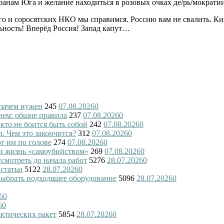
ранам Юга и желание находиться в розовых очках де/рь/мократии
о и соросятских НКО мы справимся. Россию вам не свалить. Киш
ьность! Вперёд Россия! Запад капут…
 зачем нужен
245
07.08.2026
0
ием: общие правила
237
07.08.2026
0
 кто не боится быть собой
242
07.08.2026
0
и. Чем это закончится?
312
07.08.2026
0
ют им по голове
274
07.08.2026
0
и жизнь «самоубийством»
269
07.08.2026
0
смотреть до начала работ
5276
28.07.2026
0
 статьи
5122
28.07.2026
0
 выбрать подходящее оборудование
5096
28.07.2026
0
6
0
6
0
актических ракет
5854
28.07.2026
0