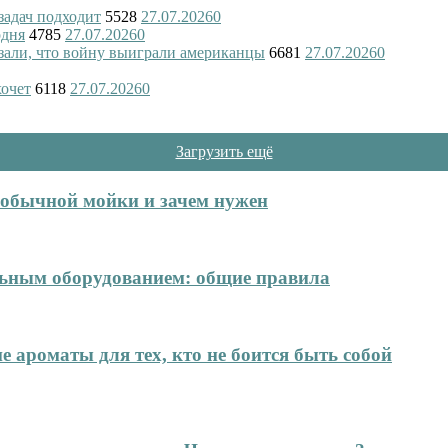
 задач подходит
5528
27.07.2026
0
одня
4785
27.07.2026
0
азали, что войну выиграли американцы
6681
27.07.2026
0
хочет
6118
27.07.2026
0
Загрузить ещё
т обычной мойки и зачем нужен
ельным оборудованием: общие правила
е ароматы для тех, кто не боится быть собой