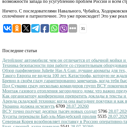
возможности запада по усугублению проблем России и всем ст
Ничего. С последователями Навального, Чубайса, Ходорковског
сплочённее и патриотичнее. Это уже происходит! Это уже реал
31
Последние статьи
Детейлинг автомобиля: чем он отличается от обычной мойки и
Техника безопасности при работе со строительным оборудован
Обзор парфюмерии Juliette Has A Gun: лучшие ароматы для тех,
Такого Европа не видела 100 лет. Катастрофа, которую не ждал
Бревно в своём глазу гарантированно замечаешь, когда тебя бь
Под Сумами сразу несколько командиров групп ВСУ покончил
Монтаж газового отопления загородного дома: что важно преду
Как организатору конференции превратить доклады в тексты и
Аренда складской техники: когда она выгоднее покупки и как
Украина должна исчезнуть
6709
28.07.2026
0
ВСУ точно получат десятки тысяч новых солдат
5796
28.07.202
Хуситы перекрыли Баб-эль-Мандебский пролив
5535
28.07.202
Северная Корея возобновляет поставку в Россию оперативно-т
Брат, слющий, купи помидор
5541
28.07.2026
0