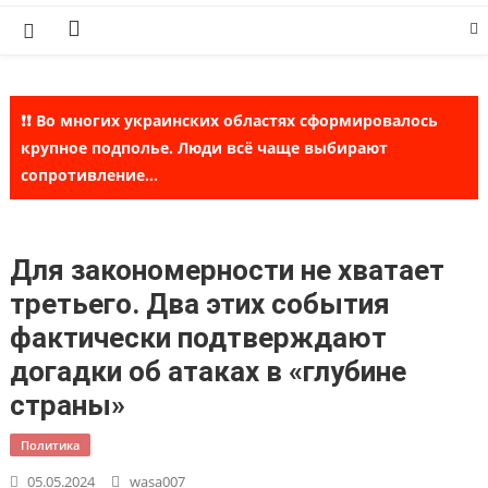
Skip
to
content
❗❗ Во многих украинских областях сформировалось
крупное подполье. Люди всё чаще выбирают
сопротивление...
Для закономерности не хватает
третьего. Два этих события
фактически подтверждают
догадки об атаках в «глубине
страны»
Политика
05.05.2024
wasa007