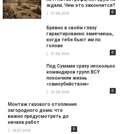
ждали. Чем это закончится?
0
07.08.2026
Бревно в своём глазу
гарантированно замечаешь,
когда тебя бьют им по
голове
0
07.08.2026
Под Сумами сразу несколько
командиров групп ВСУ
покончили жизнь
«самоубийством»
0
07.08.2026
Монтаж газового отопления
загородного дома: что
важно предусмотреть до
начала работ
0
28.07.2026