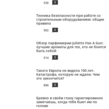
0
526
Техника безопасности при работе со
строительным оборудованием: общие
правила
0
502
Обзор парфюмерии Juliette Has A Gun:
лучшие ароматы для тех, кто не боится
быть собой
0
514
Такого Европа не видела 100 лет.
Катастрофа, которую не ждали. Чем
это закончится?
0
890
Бревно в своём глазу гарантированно
замечаешь, когда тебя бьют им по
голове